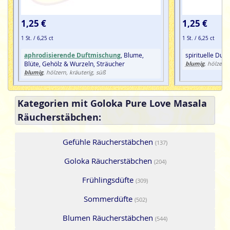
1,25 €
1,25 €
1 St. / 6,25 ct
1 St. / 6,25 ct
aphrodisierende Duftmischung
, Blume,
spirituelle Duf
Blüte, Gehölz & Wurzeln, Sträucher
blumig
, hölzern
blumig
, hölzern, kräuterig, süß
Kategorien mit Goloka Pure Love Masala
Räucherstäbchen:
Gefühle Räucherstäbchen
(137)
Goloka Räucherstäbchen
(204)
Frühlingsdüfte
(309)
Sommerdüfte
(502)
Blumen Räucherstäbchen
(544)