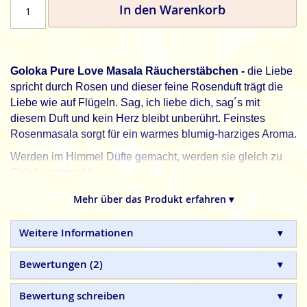
In den Warenkorb
Goloka Pure Love Masala Räucherstäbchen -
die Liebe
spricht durch Rosen und dieser feine Rosenduft trägt die
Liebe wie auf Flügeln. Sag, ich liebe dich, sag´s mit
diesem Duft und kein Herz bleibt unberührt. Feinstes
Rosenmasala sorgt für ein warmes blumig-harziges Aroma.
Werden im Himmel Düfte gemacht, werden sie gleich zu
Goloka gebracht.
Eine inspirierende Poesie zum Duft:
"Kampf der
Mehr über das Produkt erfahren ▾
Sehnsucht"
von Wanda Tauer.
Goloka, himmlische Düfte zum Wohlfühlen.
Weitere Informationen
Goloka
Masala Räucherstäbchen sind aus 100%
Bewertungen
2
natürlichen Zutaten und in Handarbeit hergestellte
Qualitätsprodukte, ohne tierische, toxische oder
Bewertung schreiben
petrochemische Zusätze.