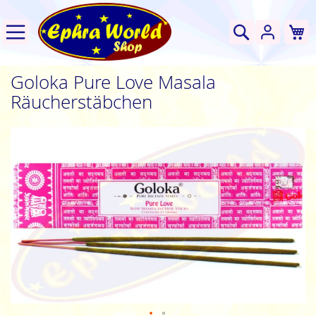
W
Suche
Goloka Pure Love Masala
Räucherstäbchen
Zum
Ende
der
Bildgalerie
springen