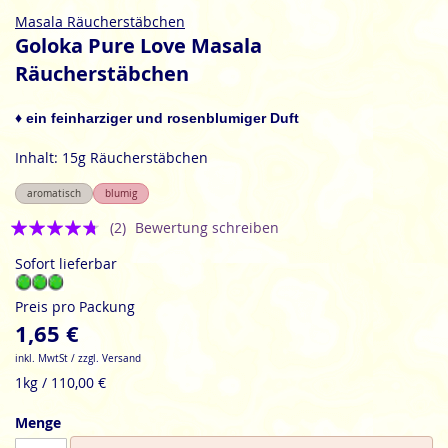
Zum
Masala Räucherstäbchen
Anfang
Goloka Pure Love Masala
der
Räucherstäbchen
Bildgalerie
springen
♦ ein feinharziger und rosenblumiger Duft
Inhalt: 15g Räucherstäbchen
aromatisch
blumig
Bewertung:
(2)
Bewertung schreiben
4.5
Sofort lieferbar
Preis pro Packung
1,65 €
inkl. MwtSt / zzgl. Versand
1kg / 110,00 €
Menge