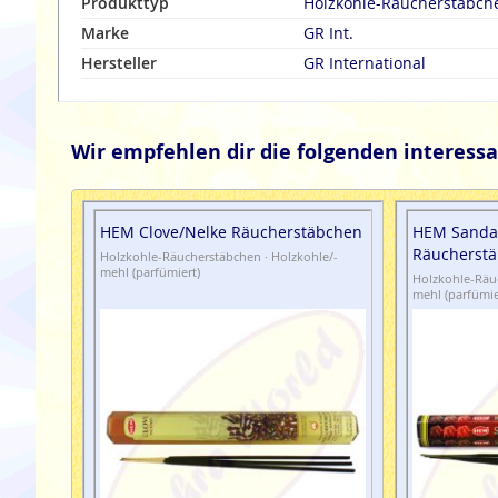
Produkttyp
Holzkohle-Räucherstäbch
Marke
GR Int.
Hersteller
GR International
Wir empfehlen dir die folgenden interessa
HEM Clove/Nelke Räucherstäbchen
HEM Sanda
Räucherst
Holzkohle-Räucherstäbchen · Holzkohle/-
mehl (parfümiert)
Holzkohle-Räuc
mehl (parfümie