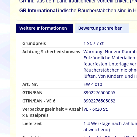
GR Int., aus dem Land traditioneller Vortrefflichkeit.
(Fr
GR International
indische Räucherstäbchen sind in Ha
Weitere Informationen
Bewertung schreiben
Grundpreis
1 St. / 7 ct
Achtung Sicherheitshinweis
Warnung. Nur zur Raumbe
Entzündliche Materialien 
feuerfesten Unterlage verräuche
Räucherstäbchen nie ohne
lüften. Von Kindern und H
Art.-Nr.
EW 4 010
GTIN/EAN
8902276505055
GTIN/EAN - VE 6
8902276505062
Verpackungseinheit = Anzahl
VE - 6x20 St.
x Einzelpreis
Lieferzeit
1-4 Werktage nach Zahlu
abweichend)