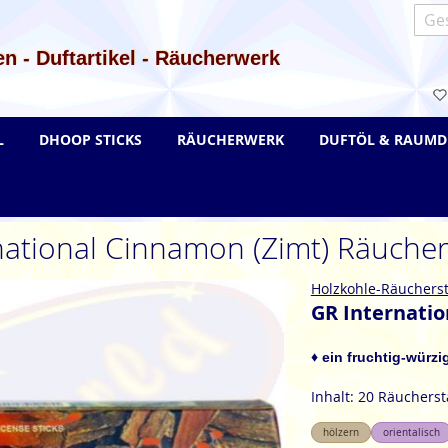
Such
n - Duftartikel - Räucherwerk
L
DHOOP STICKS
RÄUCHERWERK
DUFTÖL & RAUMD
national Cinnamon (Zimt) Räuche
Holzkohle-Räuchers
GR Internati
♦ ein fruchtig-würzi
Inhalt: 20 Räuchers
hölzern
orientalisch