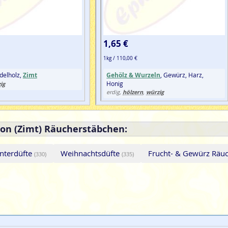
1,65 €
1kg / 110,00 €
delholz,
Zimt
Gehölz & Wurzeln
, Gewürz, Harz,
Honig
ig
hölzern
würzig
erdig,
,
on (Zimt) Räucherstäbchen:
nterdüfte
Weihnachtsdüfte
Frucht- & Gewürz Räu
(330)
(335)