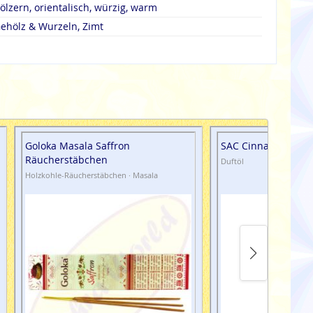
ölzern, orientalisch, würzig, warm
ehölz & Wurzeln, Zimt
Goloka Masala Saffron
SAC Cinnamon/Zimt
Räucherstäbchen
Duftöl
Holzkohle-Räucherstäbchen · Masala