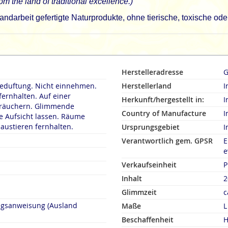
om the land of traditional excellence.)
ndarbeit gefertigte Naturprodukte, ohne tierische, toxische od
Herstelleradresse
G
duftung. Nicht einnehmen.
Herstellerland
I
fernhalten. Auf einer
Herkunft/hergestellt in:
I
rn. Glimmende
Country of Manufacture
I
 Aufsicht lassen. Räume
austieren fernhalten.
Ursprungsgebiet
I
Verantwortlich gem. GPSR
E
e
Verkaufseinheit
P
Inhalt
2
Glimmzeit
c
ngsanweisung (Ausland
Maße
L
Beschaffenheit
H