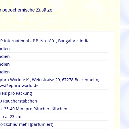
er petrochemische Zusätze.
R International - P.B. No 1801, Bangalore, India
ndien
ndien
ndien
ndien
phra World e.K., Weinstraße 29, 67278 Bockenheim,
ws@ephra-world.de
reis pro Packung
0 Räucherstäbchen
a. 35-40 Min. pro Räucherstäbchen
 - ca. 23 cm
olzkohle/-mehl (parfümiert)