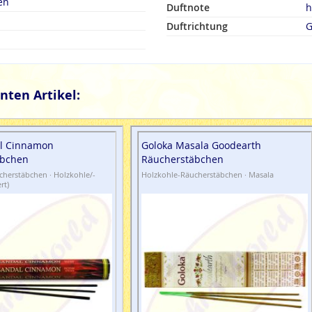
en
Duftnote
h
Duftrichtung
G
nten Artikel:
l Cinnamon
Goloka Masala Goodearth
äbchen
Räucherstäbchen
herstäbchen · Holzkohle/-
Holzkohle-Räucherstäbchen · Masala
rt)