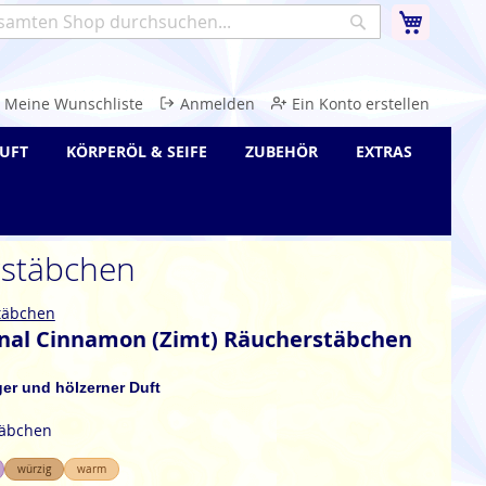
Warenk
Suche
e
Meine Wunschliste
Anmelden
Ein Konto erstellen
UFT
KÖRPERÖL & SEIFE
ZUBEHÖR
EXTRAS
rstäbchen
täbchen
onal Cinnamon (Zimt) Räucherstäbchen
ger und hölzerner Duft
täbchen
würzig
warm