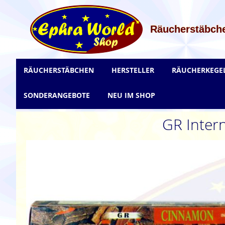
Zum
Inhalt
springen
Räucherstäbche
RÄUCHERSTÄBCHEN
HERSTELLER
RÄUCHERKEGE
SONDERANGEBOTE
NEU IM SHOP
GR Inter
Zum
Ende
der
Bildgalerie
springen