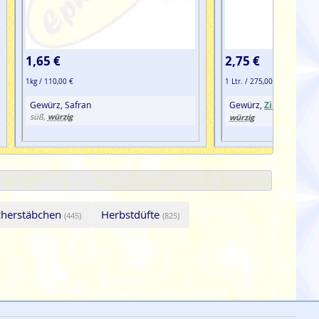
1,65 €
2,75 €
1kg / 110,00 €
1 Ltr. / 275,00 €
Gewürz, Safran
Gewürz,
Zimt
würzig
süß,
würzig
cherstäbchen
Herbstdüfte
(445)
(825)