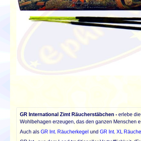
Zum
Anfang
der
Bildgalerie
springen
GR International Zimt Räucherstäbchen -
erlebe di
Wohlbehagen erzeugen, das den ganzen Menschen en
Auch als
GR Int. Räucherkegel
und
GR Int. XL Räuch