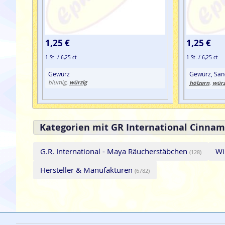
1,25 €
1,25 €
1 St. / 6,25 ct
1 St. / 6,25 ct
Gewürz
Gewürz, San
würzig
blumig,
hölzern
würz
,
Kategorien mit GR International Cinnam
G.R. International - Maya Räucherstäbchen
Wi
(128)
Hersteller & Manufakturen
(6782)