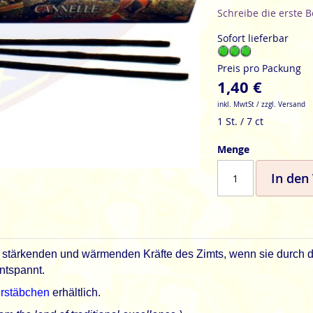
Schreibe die erste 
Sofort lieferbar
Preis pro Packung
1,40 €
inkl. MwtSt / zzgl. Versand
1 St. / 7 ct
Menge
In den
e stärkenden und wärmenden Kräfte des Zimts, wenn sie durch d
tspannt.
erstäbchen
erhältlich.