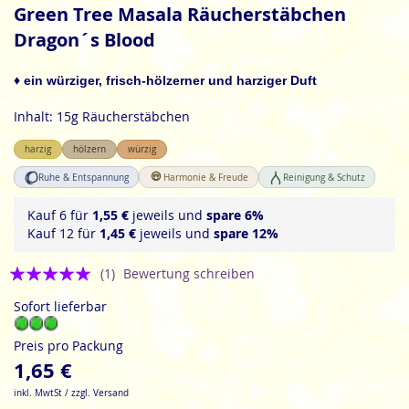
Anfang
Green Tree Masala Räucherstäbchen
der
Dragon´s Blood
Bildgalerie
springen
♦ ein würziger, frisch-hölzerner und harziger Duft
Inhalt: 15g Räucherstäbchen
harzig
hölzern
würzig
Ruhe & Entspannung
Harmonie & Freude
Reinigung & Schutz
Kauf 6 für
1,55 €
jeweils und
spare
6
%
Kauf 12 für
1,45 €
jeweils und
spare
12
%
Bewertung:
(1)
Bewertung schreiben
5
Sofort lieferbar
Preis pro Packung
1,65 €
inkl. MwtSt / zzgl. Versand