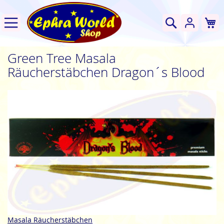
W
Suche
Green Tree Masala
Räucherstäbchen Dragon´s Blood
Zum
Ende
der
Bildgalerie
springen
Zum
Masala Räucherstäbchen