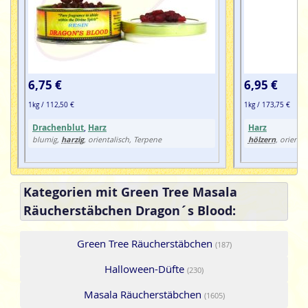
6,75 €
6,95 €
1kg / 112,50 €
1kg / 173,75 €
Drachenblut
,
Harz
Harz
harzig
hölzern
blumig,
, orientalisch, Terpene
, orienta
Kategorien mit Green Tree Masala
Räucherstäbchen Dragon´s Blood:
Green Tree Räucherstäbchen
(187)
Halloween-Düfte
(230)
Masala Räucherstäbchen
(1605)