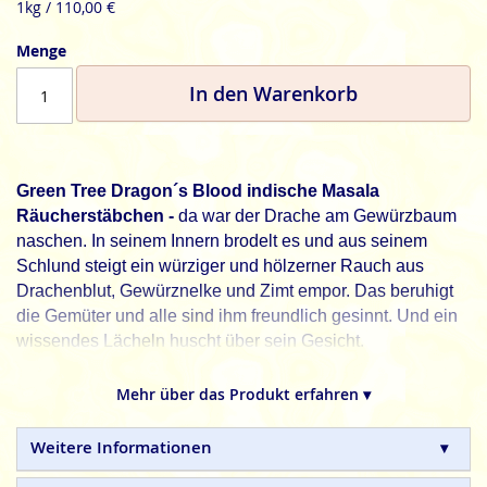
1kg / 110,00 €
Menge
In den Warenkorb
Green Tree Dragon´s Blood indische Masala
Räucherstäbchen -
da war der Drache am Gewürzbaum
naschen. In seinem Innern brodelt es und aus seinem
Schlund steigt ein würziger und hölzerner Rauch aus
Drachenblut, Gewürznelke und Zimt empor. Das beruhigt
die Gemüter und alle sind ihm freundlich gesinnt. Und ein
wissendes Lächeln huscht über sein Gesicht.
Green Tree, natürliche Frische für jeden Tag.
Mehr über das Produkt erfahren ▾
Green Tree
indische Masala Räucherstäbchen sind 100%
natürlich und in Handarbeit gefertigte Qualitätsprodukte,
Weitere Informationen
ohne tierische, toxische oder petrochemische Zusätze.