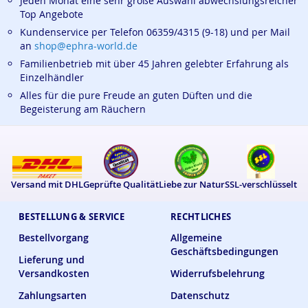
Jeden Monat eine sehr große Auswahl abwechslungsreicher
Top Angebote
Kundenservice per Telefon 06359/4315 (9-18) und per Mail
an
shop@ephra-world.de
Familienbetrieb mit über 45 Jahren gelebter Erfahrung als
Einzelhändler
Alles für die pure Freude an guten Düften und die
Begeisterung am Räuchern
Versand mit DHL
Geprüfte Qualität
Liebe zur Natur
SSL-verschlüsselt
BESTELLUNG & SERVICE
RECHTLICHES
Bestellvorgang
Allgemeine
Geschäftsbedingungen
Lieferung und
Versandkosten
Widerrufsbelehrung
Zahlungsarten
Datenschutz