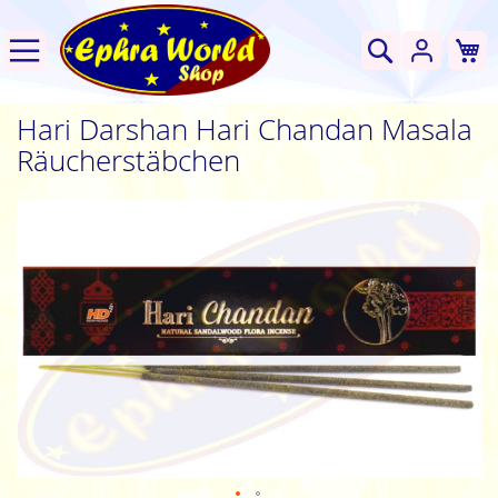
W
Suche
Hari Darshan Hari Chandan Masala
Räucherstäbchen
Zum
Ende
der
Bildgalerie
springen