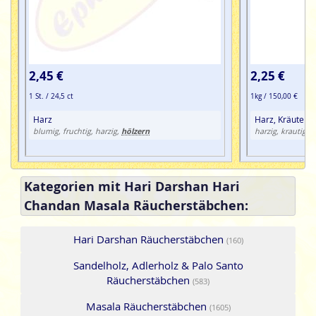
2,45 €
2,25 €
1 St. / 24,5 ct
1kg / 150,00 €
Harz
Harz, Kräuter, 
hölzern
blumig, fruchtig, harzig,
harzig, krautig
Kategorien mit Hari Darshan Hari
Chandan Masala Räucherstäbchen:
Hari Darshan Räucherstäbchen
(160)
Sandelholz, Adlerholz & Palo Santo
Räucherstäbchen
(583)
Masala Räucherstäbchen
(1605)