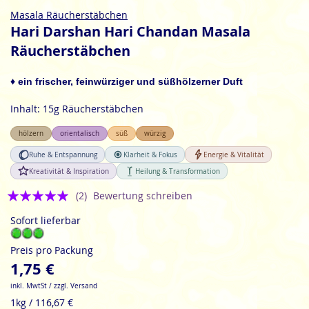
Zum
Masala Räucherstäbchen
Anfang
Hari Darshan Hari Chandan Masala
der
Räucherstäbchen
Bildgalerie
springen
♦ ein frischer, feinwürziger und süßhölzerner Duft
Inhalt: 15g Räucherstäbchen
hölzern
orientalisch
süß
würzig
Ruhe & Entspannung
Klarheit & Fokus
Energie & Vitalität
Kreativität & Inspiration
Heilung & Transformation
Bewertung:
(2)
Bewertung schreiben
5
Sofort lieferbar
Preis pro Packung
1,75 €
inkl. MwtSt / zzgl. Versand
1kg / 116,67 €