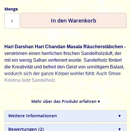
Menge
In den Warenkorb
Hari Darshan Hari Chandan Masala Räucherstäbchen -
verströmen einen herrlichen frischen Sandelholzduft, der
mit ein wenig Safran verfeinert wurde. Sandelholz fördert
die Kreativität und befreit den Geist von unnötigem Balast,
wodurch sich der ganze Körper wohler fühlt. Auch Shree
Krishna liebt Sandelholz.
Hari Darshan, Düfte überwinden alle Grenzen.
Hari Darshan
Masala Räucherstäbchen sind aus 100%
Mehr über das Produkt erfahren ▾
natürlichen Inhaltsstoffen, in Handarbeit hergestellte
Qualitätsprodukte.
Weitere Informationen
Bewertungen
2