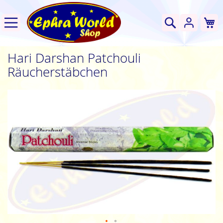
W
Suche
Hari Darshan Patchouli
Räucherstäbchen
Zum
Ende
der
Bildgalerie
springen