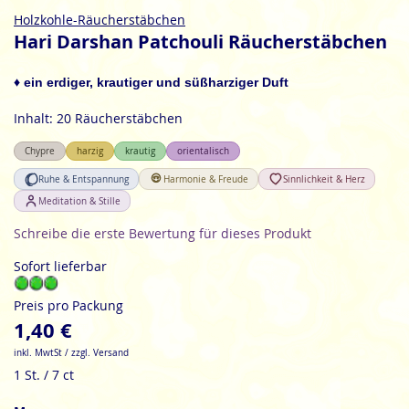
Zum
Holzkohle-Räucherstäbchen
Anfang
Hari Darshan Patchouli Räucherstäbchen
der
Bildgalerie
♦ ein erdiger, krautiger und süßharziger Duft
springen
Inhalt: 20 Räucherstäbchen
Chypre
harzig
krautig
orientalisch
Ruhe & Entspannung
Harmonie & Freude
Sinnlichkeit & Herz
Meditation & Stille
Schreibe die erste Bewertung für dieses Produkt
Sofort lieferbar
Preis pro Packung
1,40 €
inkl. MwtSt / zzgl. Versand
1 St. / 7 ct