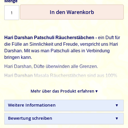
Menge
In den Warenkorb
Hari Darshan Patschuli Räucherstäbchen -
ein Duft für
die Fülle an Sinnlichkeit und Freude, verspricht uns Hari
Darshan. Mit was man Patschuli alles in Verbindung
bringen kann.
Hari Darshan, Düfte überwinden alle Grenzen.
Hari Darshan
Masala Räucherstäbchen sind aus 100%
natürlichen Inhaltsstoffen in Handarbeit hergestellte
Qualitätsprodukte, ohne tierische, toxische oder
Mehr über das Produkt erfahren ▾
petrochemische Zusätze.
Weitere Informationen
Bewertung schreiben