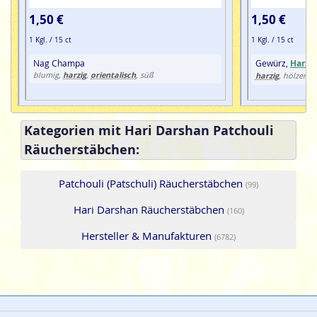
1,50 €
1,50 €
1 Kgl. / 15 ct
1 Kgl. / 15 ct
Nag Champa
Gewürz,
Harz
, 
harzig
orientalisch
blumig,
,
, süß
harzig
, hölzern,
Kategorien mit Hari Darshan Patchouli
Räucherstäbchen:
Patchouli (Patschuli) Räucherstäbchen
(99)
Hari Darshan Räucherstäbchen
(160)
Hersteller & Manufakturen
(6782)