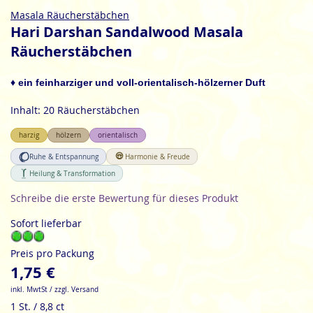
Zum
Masala Räucherstäbchen
Anfang
Hari Darshan Sandalwood Masala
der
Räucherstäbchen
Bildgalerie
springen
♦ ein feinharziger und voll-orientalisch-hölzerner Duft
Inhalt: 20 Räucherstäbchen
harzig
hölzern
orientalisch
Ruhe & Entspannung
Harmonie & Freude
Heilung & Transformation
Schreibe die erste Bewertung für dieses Produkt
Sofort lieferbar
Preis pro Packung
1,75 €
inkl. MwtSt / zzgl. Versand
1 St. / 8,8 ct