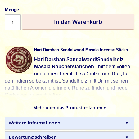
Menge
In den Warenkorb
Hari Darshan Sandalwood Masala Incense Sticks
Hari Darshan Sandalwood/Sandelholz
Masala Räucherstäbchen -
mit dem vollen
und unbeschreiblich süßhölzernen Duft, für
den Indien so bekannt ist. Sandelholz hilft Dir mit seinen
natürlichen Aromen die innere Ruhe zu finden und neue
Gedanken zu erschließen.
Durch den Frieden, der uns im Herzen liegt, verändern wir
Mehr über das Produkt erfahren ▾
die Welt um uns herum.
Hari Darshan, Düfte überwinden alle Grenzen.
Weitere Informationen
Hari Darshan
Masala Räucherstäbchen sind aus 100%
Bewertung schreiben
natürlichen Inhaltsstoffen in Handarbeit hergestellte