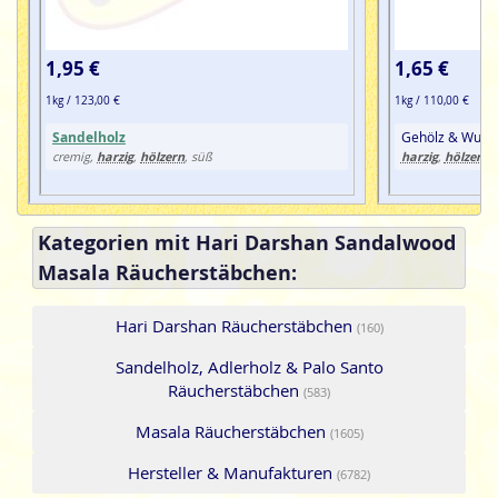
1,95 €
1,65 €
1kg / 123,00 €
1kg / 110,00 €
Sandelholz
Gehölz & Wurz
harzig
hölzern
harzig
hölzern
cremig,
,
, süß
,
,
Kategorien mit Hari Darshan Sandalwood
Masala Räucherstäbchen:
Hari Darshan Räucherstäbchen
(160)
Sandelholz, Adlerholz & Palo Santo
Räucherstäbchen
(583)
Masala Räucherstäbchen
(1605)
Hersteller & Manufakturen
(6782)