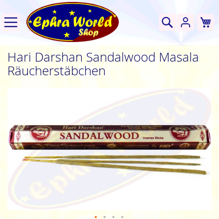
W
Suche
Hari Darshan Sandalwood Masala
Räucherstäbchen
Zum
Ende
der
Bildgalerie
springen