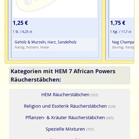
1,25 €
1,75 €
1 St. / 6,25 ct
1 Kgl. / 11,7 ct
Gehölz & Wurzeln, Harz, Sandelholz
Nag Champa
harzig, hölzern, linear
blumig, harzig, h
Kategorien mit HEM 7 African Powers
Räucherstäbchen:
HEM Räucherstäbchen
(503)
Religion und Esoterik Räucherstäbchen
(526)
Pflanzen- & Kräuter Räucherstäbchen
(685)
Spezielle Mixturen
(707)