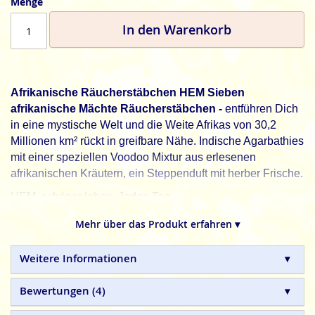
Menge
In den Warenkorb
Afrikanische Räucherstäbchen HEM Sieben
afrikanische Mächte
Räucherstäbchen -
entführen Dich
in eine mystische Welt und die Weite Afrikas von 30,2
Millionen km² rückt in greifbare Nähe. Indische Agarbathies
mit einer speziellen Voodoo Mixtur aus erlesenen
afrikanischen Kräutern, ein Steppenduft mit herber Frische.
HEM, schöner leben. Jeden Tag.
HEM
indische Räucherstäbchen sind in Handarbeit
Mehr über das Produkt erfahren ▾
hergestellte Naturprodukte, ohne tierische, toxische oder
petrochemische Zusätze.
Weitere Informationen
Bewertungen
4