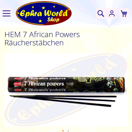
W
Suche
HEM 7 African Powers
Räucherstäbchen
Zum
Ende
der
Bildgalerie
springen