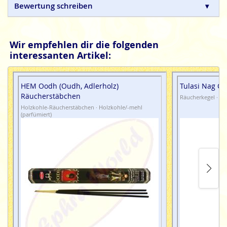
Bewertung schreiben
Wir empfehlen dir die folgenden
interessanten Artikel:
HEM Oodh (Oudh, Adlerholz)
Tulasi Nag C
Räucherstäbchen
Räucherkegel · Ma
Holzkohle-Räucherstäbchen · Holzkohle/-mehl
(parfümiert)