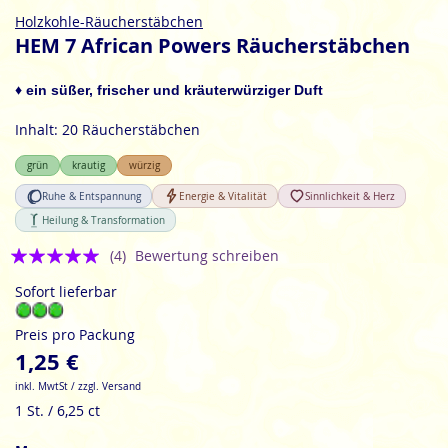
Zum
Holzkohle-Räucherstäbchen
Anfang
HEM 7 African Powers Räucherstäbchen
der
Bildgalerie
♦ ein süßer, frischer und kräuterwürziger Duft
springen
Inhalt: 20 Räucherstäbchen
grün
krautig
würzig
Ruhe & Entspannung
Energie & Vitalität
Sinnlichkeit & Herz
Heilung & Transformation
Bewertung:
(4)
Bewertung schreiben
5
Sofort lieferbar
Preis pro Packung
1,25 €
inkl. MwtSt / zzgl. Versand
1 St. / 6,25 ct