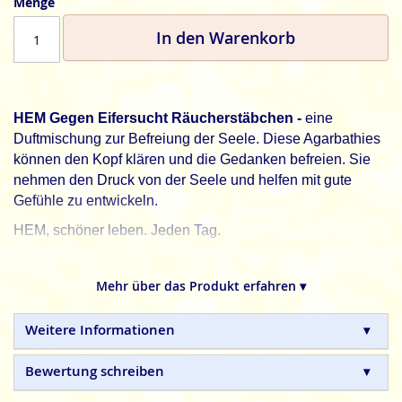
Menge
In den Warenkorb
HEM Gegen Eifersuch
t
Räucherstäbchen -
eine
Duftmischung zur Befreiung der Seele. Diese Agarbathies
können den Kopf klären und die Gedanken befreien. Sie
nehmen den Druck von der Seele und helfen mit gute
Gefühle zu entwickeln.
HEM, schöner leben. Jeden Tag.
HEM
indische Räucherstäbchen sind in Handarbeit
hergestellte Naturprodukte ohne tierische, toxische oder
Mehr über das Produkt erfahren ▾
petrochemische Zusätze.
Weitere Informationen
Bewertung schreiben