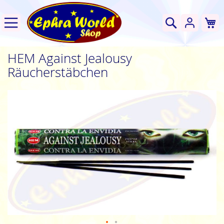
W
Suche
HEM Against Jealousy
Räucherstäbchen
Zum
Ende
der
Bildgalerie
springen