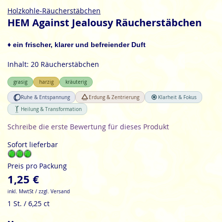
Zum
Holzkohle-Räucherstäbchen
Anfang
HEM Against Jealousy Räucherstäbchen
der
Bildgalerie
♦ ein frischer, klarer und befreiender Duft
springen
Inhalt: 20 Räucherstäbchen
grasig
harzig
kräuterig
Ruhe & Entspannung
Erdung & Zentrierung
Klarheit & Fokus
Heilung & Transformation
Schreibe die erste Bewertung für dieses Produkt
Sofort lieferbar
Preis pro Packung
1,25 €
inkl. MwtSt / zzgl. Versand
1 St. / 6,25 ct