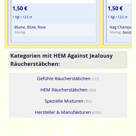
1,50 €
1,50 €
1 Kgl / 12,5 ct
1 Kgl / 12,5 ct
Blume, Blüte, Rose
Nag Champa
harzig
blumig
blumig,
, 
Kategorien mit HEM Against Jealousy
Räucherstäbchen:
Gefühle Räucherstäbchen
(137)
HEM Räucherstäbchen
(503)
Spezielle Mixturen
(707)
Hersteller & Manufakturen
(6782)