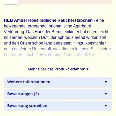
HEM Amber Rose indische Räucherstäbchen -
eine
bewegende, erregende, orientalische Agarbathi
Verführung. Das Harz der Bernsteinkiefer hat einen leicht
hölzernen, weichen Duft, der aphrodisierend wirken soll
und den Orient schon lang begeistert. Hinzu kommt hier
noch ein feiner Rosenduft, was diesen Incense Sticks eine
besondere, leicht süße, blumige Note verleiht. Ein
schwerer und weicher Duft.
HEM, schöner leben. Jeden Tag.
Mehr über das Produkt erfahren ▾
HEM
indische Räucherstäbchen sind in Handarbeit
Weitere Informationen
hergestellte Naturprodukte, ohne tierische, toxische oder
petrochemische Zusätze.
Bewertungen
2
Bewertung schreiben