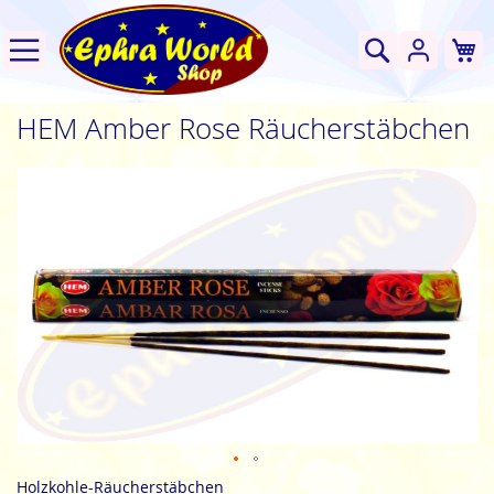
W
Suche
HEM Amber Rose Räucherstäbchen
Zum
Ende
der
Bildgalerie
springen
Zum
Holzkohle-Räucherstäbchen