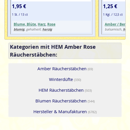
1,95 €
1,25 €
1 St. / 13 ct
1 Kgl. / 12,5 ct
Blume, Blüte
,
Harz
,
Rose
Amber / Berns
blumig
harzig
harz
, gehaltvoll,
balsamisch,
Kategorien mit HEM Amber Rose
Räucherstäbchen:
Amber Räucherstäbchen
(69)
Winterdüfte
(330)
HEM Räucherstäbchen
(503)
Blumen Räucherstäbchen
(544)
Hersteller & Manufakturen
(6782)