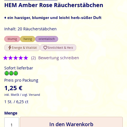
Anfang
HEM Amber Rose Räucherstäbchen
der
Bildgalerie
♦ ein harziger, blumiger und leicht herb-süßer Duft
springen
Inhalt: 20 Räucherstäbchen
blumig
harzig
orientalisch
Energie & Vitalität
Sinnlichkeit & Herz
Bewertung:
(2)
Bewertung schreiben
5
Sofort lieferbar
Preis pro Packung
1,25 €
inkl. MwtSt / zzgl. Versand
1 St. / 6,25 ct
Menge
In den Warenkorb