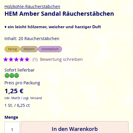
Zum
Holzkohle-Räucherstäbchen
Anfang
HEM Amber Sandal Räucherstäbchen
der
Bildgalerie
♦ ein leicht hölzerner, weicher und harziger Duft
springen
Inhalt: 20 Räucherstäbchen
harzig
hölzern
orientalisch
Bewertung:
(1)
Bewertung schreiben
5
Sofort lieferbar
Preis pro Packung
1,25 €
inkl. MwtSt / zzgl. Versand
1 St. / 6,25 ct
Menge
In den Warenkorb