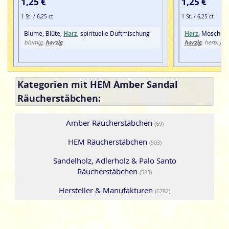
1,25 €
1,25 €
1 St. / 6,25 ct
1 St. / 6,25 ct
Blume, Blüte,
Harz
, spirituelle Duftmischung
Harz
, Moschus
harzig
harzig
höl
blumig,
, herb,
Kategorien mit HEM Amber Sandal
Räucherstäbchen:
Amber Räucherstäbchen
(69)
HEM Räucherstäbchen
(503)
Sandelholz, Adlerholz & Palo Santo
Räucherstäbchen
(583)
Hersteller & Manufakturen
(6782)