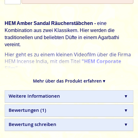
HEM Amber Sandal Räucherstäbchen
-
eine
Kombination aus zwei Klassikern. Hier werden die
traditionellen und beliebten Düfte in einem Agarbathi
vereint.
Hier geht es zu einem kleinen Videofilm über die Firma
HEM Incense India
,
mit dem Titel
"HEM Corporate
Film"
.
HEM, schöner leben. Jeden Tag.
Mehr über das Produkt erfahren ▾
HEM
indische Räucherstäbchen sind in Handarbeit
hergestellte Naturprodukte, ohne tierische, toxische oder
Weitere Informationen
petrochemische Zusätze.
Bewertungen
1
Bewertung schreiben