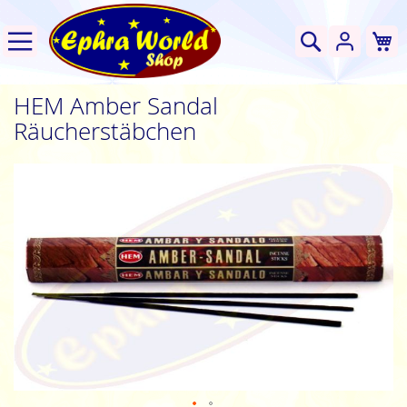
W
Suche
HEM Amber Sandal
Räucherstäbchen
Zum
Ende
der
Bildgalerie
springen