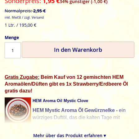
Sonderpreis
1,95 €
34% günstiger (-1,00 €)
Normalpreis
2,95 €
inkl. MwtSt / zzgl. Versand
1 Ltr. / 195,00 €
Menge
In den Warenkorb
Gratis Zugabe:
Beim Kauf von 12 gemischten HEM
Aromaölen/Düften gibt es 1x Strawberry/Erdbeere Öl
gratis dazu!
HEM Aroma Oil Mystic Clove
HEM Mystic Aroma Öl Gewürznelke -
ein
würziges Duftöl, das die kalten Tage mit
einem warmen Duft erfüllt und an warmen
Tagen den Appetit anregt. Verstärke den Duft Deiner
Mehr über das Produkt erfahren ▾
Backkunst und zieh sie so alle zu Dir, die Hungrigen.