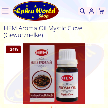
W
Suche
HEM Aroma Oil Mystic Clove
(Gewürznelke)
Zum
-34%
Ende
der
Bildgalerie
springen