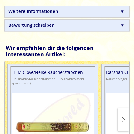
HEM, schöner leben. Jeden Tag.
Weitere Informationen
HEM Düftöle
sind hochwertige Öle, die strengen
Bewertung schreiben
Qualitätsansprüchen entsprechen und ständiger
Qualitätskontrolle unterliegen.
Achtung
Wir empfehlen dir die folgenden
interessanten Artikel:
HEM Clove/Nelke Räucherstäbchen
Darshan Cinn
Holzkohle-Räucherstäbchen · Holzkohle/-mehl
Räucherkegel · Fl
(parfümiert)