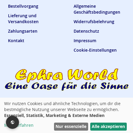
Bestellvorgang
Allgemeine
Geschäftsbedingungen
Lieferung und
Versandkosten
Widerrufsbelehrung
Zahlungsarten
Datenschutz
Kontakt
Impressum
Cookie-Einstellungen
Wir nutzen Cookies und ähnliche Technologien, um dir die
Ephra World Shop —
verbindet · versorgt · verwöhnt
bestmögliche Nutzung unserer Webseite zu ermöglichen.
Essenziell, Statistik, Marketing & Externe Medien
Copyright © 2014 - 2026 Ephra World. Alle Rechte vorbehalten. / All rights
Mehr erfahren
reserved. Powered by Lemmy Tauer
Nur essenzielle
Alle akzeptieren