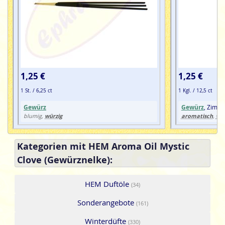
1,25 €
1,25 €
1 St. / 6,25 ct
1 Kgl. / 12,5 ct
Gewürz
Gewürz
, Zimt
würzig
aromatisch
wür
blumig,
,
Kategorien mit HEM Aroma Oil Mystic
Clove (Gewürznelke):
HEM Duftöle
(34)
Sonderangebote
(161)
Winterdüfte
(330)