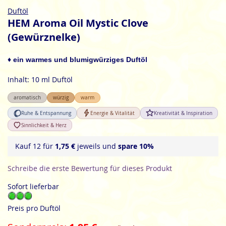
Zum
Duftöl
Anfang
HEM Aroma Oil Mystic Clove
der
(Gewürznelke)
Bildgalerie
springen
♦ ein warmes und blumigwürziges Duftöl
Inhalt: 10 ml Duftöl
aromatisch
würzig
warm
Ruhe & Entspannung
Energie & Vitalität
Kreativität & Inspiration
Sinnlichkeit & Herz
Kauf 12 für
1,75 €
jeweils und
spare
10
%
Schreibe die erste Bewertung für dieses Produkt
Sofort lieferbar
Preis pro Duftöl