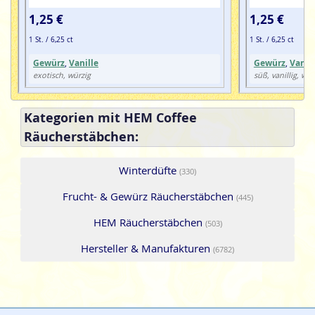
1,25 €
1,25 €
1 St. / 6,25 ct
1 St. / 6,25 ct
Gewürz
,
Vanille
Gewürz
,
Vanill
exotisch, würzig
süß, vanillig, wür
Kategorien mit HEM Coffee
Räucherstäbchen:
Winterdüfte
(330)
Frucht- & Gewürz Räucherstäbchen
(445)
HEM Räucherstäbchen
(503)
Hersteller & Manufakturen
(6782)