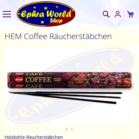
W
Suche
HEM Coffee Räucherstäbchen
Zum
Ende
der
Bildgalerie
springen
Zum
Holzkohle-Räucherstäbchen