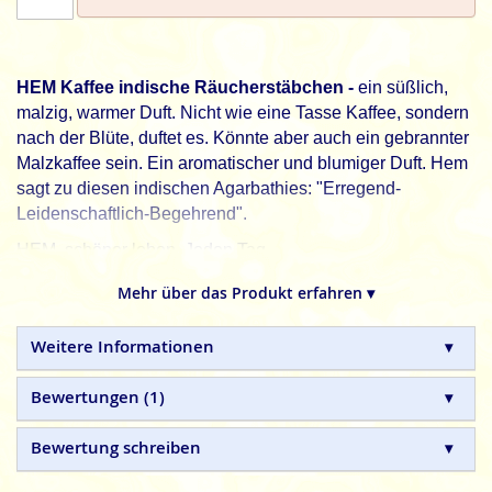
HEM Kaffee indische Räucherstäbchen -
ein süßlich,
malzig, warmer Duft. Nicht wie eine Tasse Kaffee, sondern
nach der Blüte, duftet es. Könnte aber auch ein gebrannter
Malzkaffee sein. Ein aromatischer und blumiger Duft. Hem
sagt zu diesen indischen Agarbathies: "Erregend-
Leidenschaftlich-Begehrend".
HEM, schöner leben. Jeden Tag.
HEM
indische Räucherstäbchen sind in Handarbeit
Mehr über das Produkt erfahren ▾
hergestellte Naturprodukte, ohne tierische, toxische oder
petrochemische Zusätze.
Weitere Informationen
Bewertungen
1
Bewertung schreiben