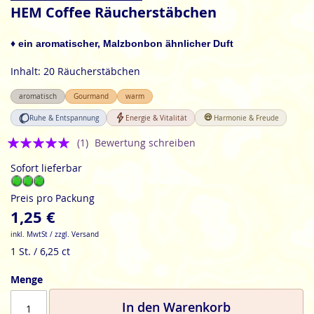
Anfang
HEM Coffee Räucherstäbchen
der
Bildgalerie
♦ ein aromatischer, Malzbonbon ähnlicher Duft
springen
Inhalt: 20 Räucherstäbchen
aromatisch
Gourmand
warm
Ruhe & Entspannung
Energie & Vitalität
Harmonie & Freude
Bewertung:
(1)
Bewertung schreiben
5
Sofort lieferbar
Preis pro Packung
1,25 €
inkl. MwtSt / zzgl. Versand
1 St. / 6,25 ct
Menge
In den Warenkorb