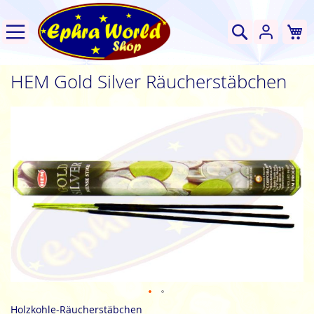
W
Suche
HEM Gold Silver Räucherstäbchen
Zum
Ende
der
Bildgalerie
springen
Zum
Holzkohle-Räucherstäbchen