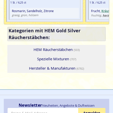
1 St. / 6,25 ct
1 St. / 6,25 ct
Rosmarin, Sandelholz, Zitrone
Frucht,
Kräuter
grasig, grün, hölzern
harzig
fruchtig,
,
Kategorien mit HEM Gold Silver
Räucherstäbchen:
HEM Räucherstäbchen
(503)
Spezielle Mixturen
(707)
Hersteller & Manufakturen
(6782)
Newsletter
Neuheiten, Angebote & Duftwissen
E-Mail-Adresse