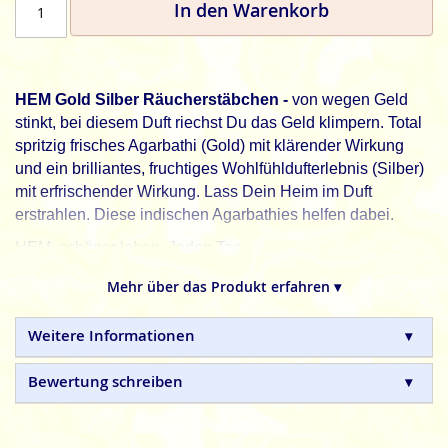
In den Warenkorb
HEM Gold Silber Räucherstäbchen -
von wegen Geld
stinkt, bei diesem Duft riechst Du das Geld klimpern. Total
spritzig frisches Agarbathi (Gold) mit klärender Wirkung
und ein brilliantes, fruchtiges Wohlfühldufterlebnis (Silber)
mit erfrischender Wirkung. Lass Dein Heim im Duft
erstrahlen. Diese indischen Agarbathies helfen dabei.
HEM, schöner leben. Jeden Tag.
HEM
indische Räucherstäbchen sind in Handarbeit
Mehr über das Produkt erfahren ▾
hergestellte Naturprodukte, ohne tierische, toxische oder
petrochemische Zusätze.
Weitere Informationen
Bewertung schreiben