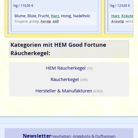
1kg / 110,00 €
1kg / 123,00 €
Blume, Blüte, Frucht,
Harz
, Honig, Nadelholz
Harz
,
Kräuter
,
harzig
süß
krautig
Fougere, grasig,
,
, würzig
Kategorien mit HEM Good Fortune
Räucherkegel:
HEM Räucherkegel
(79)
Räucherkegel
(349)
Hersteller & Manufakturen
(6782)
Newsletter
Neuheiten, Angebote & Duftwissen