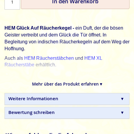
In den Warenkorb
HEM Glück Auf Räucherkegel -
ein Duft, der die bösen
Geister vertreibt und dem Glück die Tür öffnet. In
Begleitung von indischen Räucherkegeln auf dem Weg der
Hoffnung.
Auch als
HEM Räucherstäbchen
und
HEM XL
Räucherstäbe
erhältlich.
HEM, schöner leben. Jeden Tag.
Mehr über das Produkt erfahren ▾
HEM
indische Räucherkegel sind in Handarbeit
hergestellte Naturprodukte, ohne tierische, toxische oder
petrochemische Zusätze.
Weitere Informationen
Bewertung schreiben