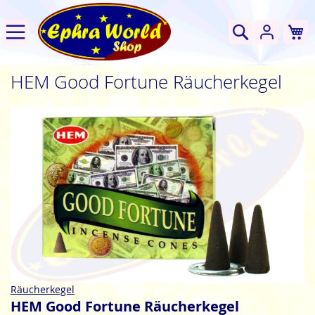
W
Suche
HEM Good Fortune Räucherkegel
Zum
Ende
der
Bildgalerie
springen
Zum
Räucherkegel
Anfang
HEM Good Fortune Räucherkegel