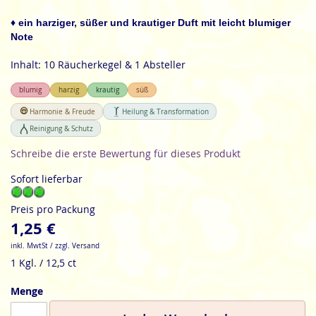
der
Bildgalerie
♦ ein harziger, süßer und krautiger Duft mit leicht blumiger
springen
Note
Inhalt: 10 Räucherkegel & 1 Absteller
blumig
harzig
krautig
süß
Harmonie & Freude
Heilung & Transformation
Reinigung & Schutz
Schreibe die erste Bewertung für dieses Produkt
Sofort lieferbar
Preis pro Packung
1,25 €
inkl. MwtSt / zzgl. Versand
1 Kgl. / 12,5 ct
Menge