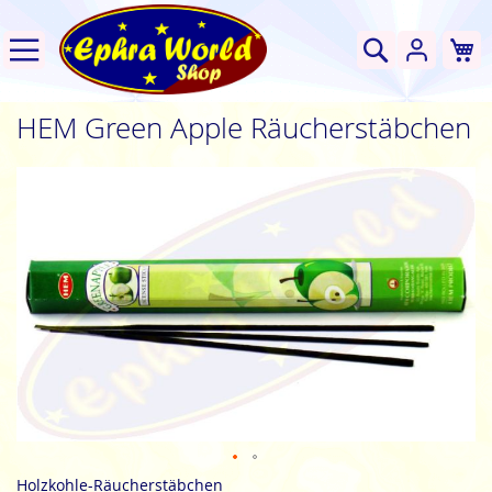
W
Suche
HEM Green Apple Räucherstäbchen
Zum
Ende
der
Bildgalerie
springen
Zum
Holzkohle-Räucherstäbchen