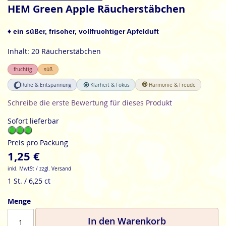
Anfang
HEM Green Apple Räucherstäbchen
der
Bildgalerie
♦ ein süßer, frischer, vollfruchtiger Apfelduft
springen
Inhalt: 20 Räucherstäbchen
fruchtig
süß
Ruhe & Entspannung
Klarheit & Fokus
Harmonie & Freude
Schreibe die erste Bewertung für dieses Produkt
Sofort lieferbar
Preis pro Packung
1,25 €
inkl. MwtSt / zzgl. Versand
1 St. / 6,25 ct
Menge
In den Warenkorb