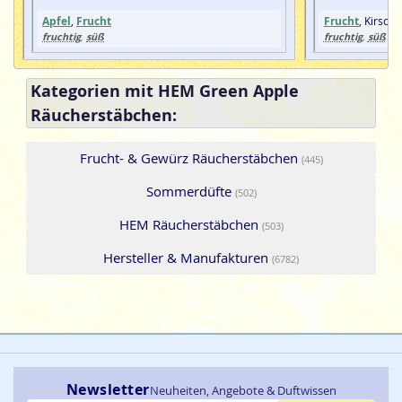
Apfel
,
Frucht
Frucht
, Kirsche
fruchtig
süß
fruchtig
süß
,
,
Kategorien mit HEM Green Apple
Räucherstäbchen:
Frucht- & Gewürz Räucherstäbchen
(445)
Sommerdüfte
(502)
HEM Räucherstäbchen
(503)
Hersteller & Manufakturen
(6782)
Newsletter
Neuheiten, Angebote & Duftwissen