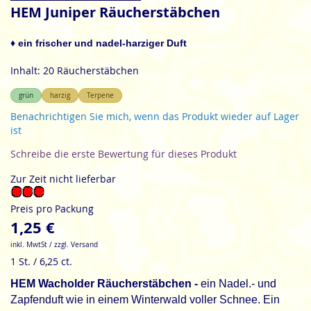
Anfang
HEM Juniper Räucherstäbchen
der
Bildgalerie
♦ ein frischer und nadel-harziger Duft
springen
Inhalt: 20 Räucherstäbchen
grün
harzig
Terpene
Benachrichtigen Sie mich, wenn das Produkt wieder auf Lager
ist
Schreibe die erste Bewertung für dieses Produkt
Zur Zeit nicht lieferbar
Preis pro Packung
1,25 €
inkl. MwtSt / zzgl. Versand
1 St. / 6,25 ct.
HEM Wacholder Räucherstäbchen -
ein Nadel.- und
Zapfenduft wie in einem Winterwald voller Schnee. Ein