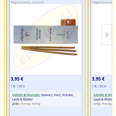
Trägerhölzchen, tibetisch
Trägerhölzchen, ti
3,95 €
3,95 €
1 St. / 20 ct
1 St. / 20 ct
Gehölz & Wurzeln
, Gewürz, Harz, Kräuter,
Gehölz & Wurz
Laub & Blätter
Laub & Blätter
grün
, moosig, würzig
erdig, krautig, w