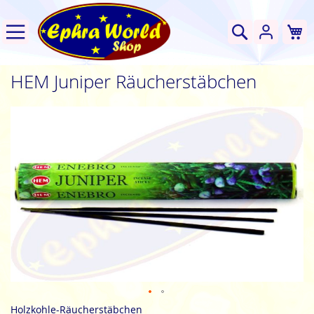
W
Suche
HEM Juniper Räucherstäbchen
Zum
Ende
der
Bildgalerie
springen
Zum
Holzkohle-Räucherstäbchen