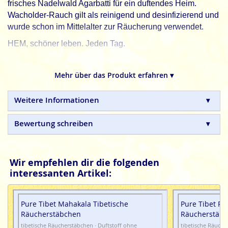
frisches Nadelwald Agarbatti für ein duftendes Heim.
Wacholder-Rauch gilt als reinigend und desinfizierend und
wurde schon im Mittelalter zur Räucherung verwendet.
HEM, schöner leben. Jeden Tag.
HEM
indische Räucherstäbchen sind in Handarbeit
hergestellte Naturprodukte, ohne tierische, toxische oder
Mehr über das Produkt erfahren ▾
petrochemische Zusätze.
Weitere Informationen
Bewertung schreiben
Wir empfehlen dir die folgenden
interessanten Artikel:
Pure Tibet Mahakala Tibetische
Pure Tibet P
Räucherstäbchen
Räucherstäb
tibetische Räucherstäbchen · Duftstoff ohne
tibetische Räuche