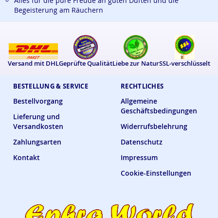
Alles für die pure Freude an guten Düften und die
Begeisterung am Räuchern
Versand mit DHL
Geprüfte Qualität
Liebe zur Natur
SSL-verschlüsselt
BESTELLUNG & SERVICE
RECHTLICHES
Bestellvorgang
Allgemeine
Geschäftsbedingungen
Lieferung und
Versandkosten
Widerrufsbelehrung
Zahlungsarten
Datenschutz
Kontakt
Impressum
Cookie-Einstellungen