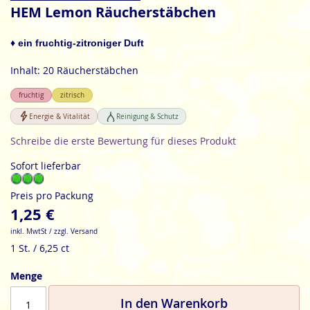
Anfang
HEM Lemon Räucherstäbchen
der
Bildgalerie
♦ ein fruchtig-zitroniger Duft
springen
Inhalt: 20 Räucherstäbchen
fruchtig
zitrisch
Energie & Vitalität
Reinigung & Schutz
Schreibe die erste Bewertung für dieses Produkt
Sofort lieferbar
Preis pro Packung
1,25 €
inkl. MwtSt / zzgl. Versand
1 St. / 6,25 ct
Menge
In den Warenkorb