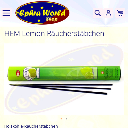
W
Suche
HEM Lemon Räucherstäbchen
Zum
Ende
der
Bildgalerie
springen
Zum
Holzkohle-Räucherstäbchen