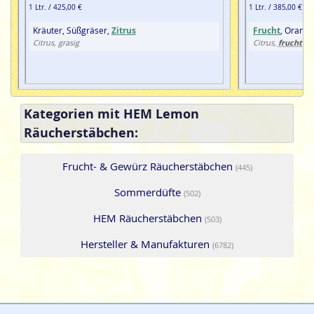
1 Ltr. / 425,00 €
1 Ltr. / 385,00 €
Kräuter, Süßgräser,
Zitrus
Frucht
, Orange
fruchtig
Citrus, grasig
Citrus,
,
Kategorien mit HEM Lemon
Räucherstäbchen:
Frucht- & Gewürz Räucherstäbchen
(445)
Sommerdüfte
(502)
HEM Räucherstäbchen
(503)
Hersteller & Manufakturen
(6782)