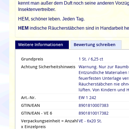
kennt man außer dem Duft noch seine anderen Vorzüg
Insektenvertreiber.
HEM, schöner leben. Jeden Tag.
HEM
indische Räucherstäbchen sind in Handarbeit her
Weitere Informationen
Bewertung schreiben
Grundpreis
1 St. / 6,25 ct
Achtung Sicherheitshinweis
Warnung. Nur zur Raumbe
Entzündliche Materialien 
feuerfesten Unterlage verräuche
Räucherstäbchen nie ohne
lüften. Von Kindern und H
Art.-Nr.
EW 1 242
GTIN/EAN
8901810007383
GTIN/EAN - VE 6
8901810017382
Verpackungseinheit = Anzahl
VE - 6x20 St.
x Einzelpreis