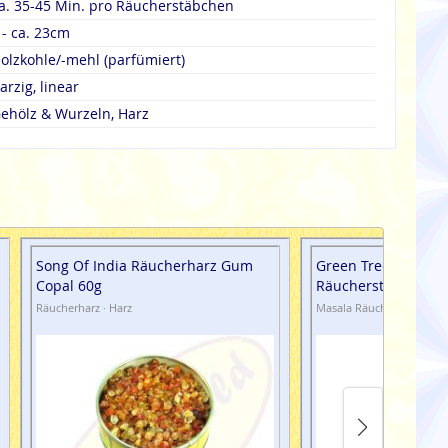
a. 35-45 Min. pro Räucherstäbchen
 - ca. 23cm
olzkohle/-mehl (parfümiert)
arzig, linear
ehölz & Wurzeln, Harz
Song Of India Räucherharz Gum
Green Tree Masala
Copal 60g
Räucherstäbchen H
Räucherharz · Harz
Masala Räucherstäbchen 