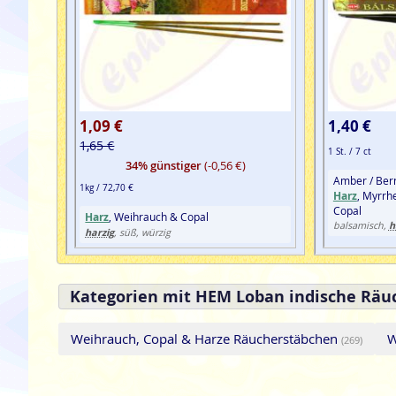
1,09 €
1,40 €
1,65 €
1 St. / 7 ct
34% günstiger
(-0,56 €)
Amber / Ber
1kg / 72,70 €
Harz
, Myrrh
Copal
Harz
, Weihrauch & Copal
h
balsamisch,
harzig
, süß, würzig
Kategorien mit HEM Loban indische Räu
Weihrauch, Copal & Harze Räucherstäbchen
W
(269)