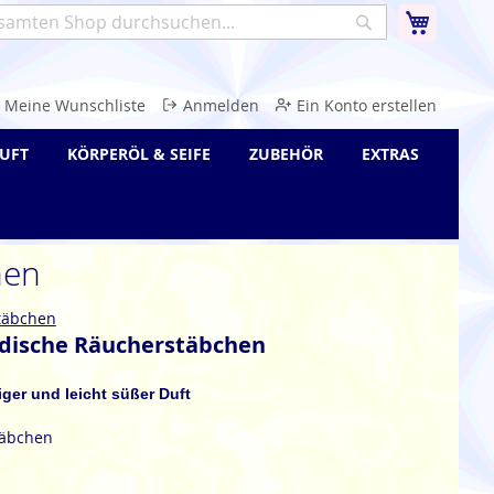
Warenk
Suche
e
Meine Wunschliste
Anmelden
Ein Konto erstellen
UFT
KÖRPERÖL & SEIFE
ZUBEHÖR
EXTRAS
hen
täbchen
dische Räucherstäbchen
ziger und leicht süßer Duft
täbchen