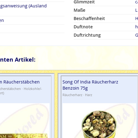
Glimmzeit
c
ngsanweisung (Ausland
Maße
L
Beschaffenheit
H
en
Duftnote
h
Duftrichtung
G
nten Artikel:
m Räucherstäbchen
Song Of India Räucherharz
Benzoin 75g
herstäbchen · Holzkohle/-
rt)
Räucherharz · Harz