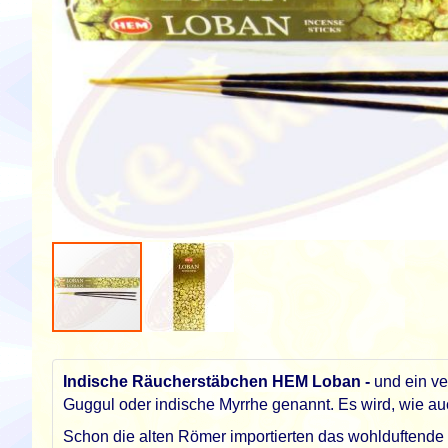
Zum
Anfang
der
Indische Räucherstäbchen
HEM Loban
-
und ein ve
Bildgalerie
Guggul oder indische Myrrhe genannt. Es wird, wie 
springen
Schon die alten Römer importierten das wohlduftende 