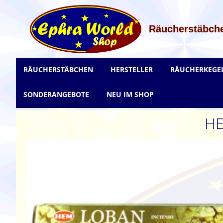
Zum
Inhalt
springen
Räucherstäbche
RÄUCHERSTÄBCHEN
HERSTELLER
RÄUCHERKEGE
SONDERANGEBOTE
NEU IM SHOP
HE
Zum
Ende
der
Bildgalerie
springen