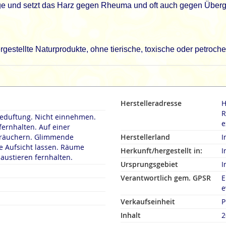
e und setzt das Harz gegen Rheuma und oft auch gegen Übergew
gestellte Naturprodukte, ohne tierische, toxische oder petroch
Herstelleradresse
H
R
duftung. Nicht einnehmen.
e
fernhalten. Auf einer
rn. Glimmende
Herstellerland
I
 Aufsicht lassen. Räume
Herkunft/hergestellt in:
I
austieren fernhalten.
Ursprungsgebiet
I
Verantwortlich gem. GPSR
E
e
Verkaufseinheit
P
Inhalt
2