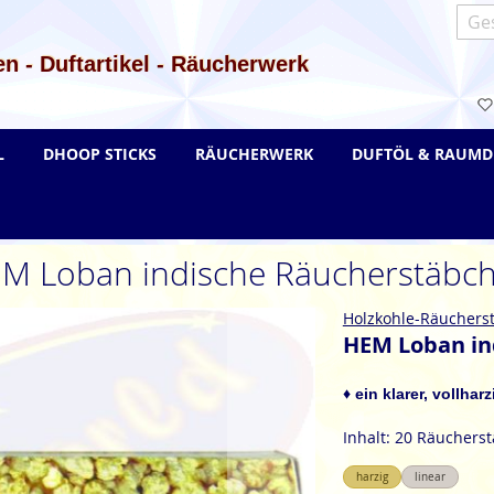
Such
n - Duftartikel - Räucherwerk
L
DHOOP STICKS
RÄUCHERWERK
DUFTÖL & RAUMD
M Loban indische Räucherstäbc
Holzkohle-Räuchers
HEM Loban in
♦ ein klarer, vollhar
Inhalt: 20 Räuchers
harzig
linear