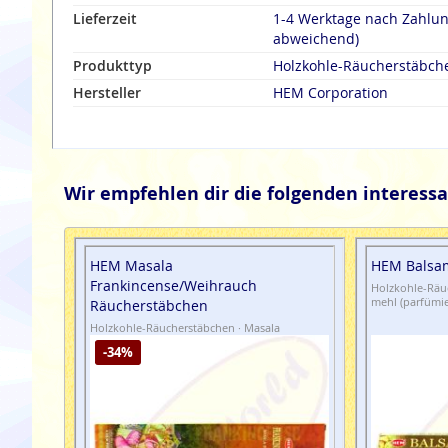
Lieferzeit
1-4 Werktage nach Zahlu
abweichend)
Produkttyp
Holzkohle-Räucherstäbch
Hersteller
HEM Corporation
Wir empfehlen dir die folgenden interessa
HEM Masala
HEM Balsa
Frankincense/Weihrauch
Holzkohle-Räuc
mehl (parfümie
Räucherstäbchen
Holzkohle-Räucherstäbchen · Masala
-34%