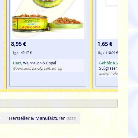
8,95 €
1,65 €
1kg / 149,17 €
1kg / 110,00 €
Harz
, Weihrauch & Copal
Gehölz & Wurzeln
,
Ha
Süßgräser
harzig
Gourmand,
, süß, würzig
grasig, hölzern, krautig
Hersteller & Manufakturen
)
(6782)