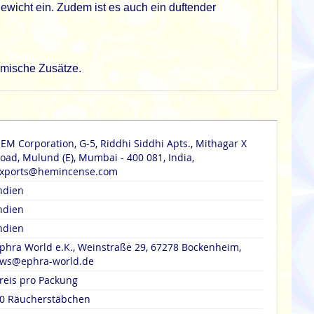
icht ein. Zudem ist es auch ein duftender
emische Zusätze.
EM Corporation, G-5, Riddhi Siddhi Apts., Mithagar X
oad, Mulund (E), Mumbai - 400 081, India,
xports@hemincense.com
ndien
ndien
ndien
phra World e.K., Weinstraße 29, 67278 Bockenheim,
ws@ephra-world.de
reis pro Packung
0 Räucherstäbchen