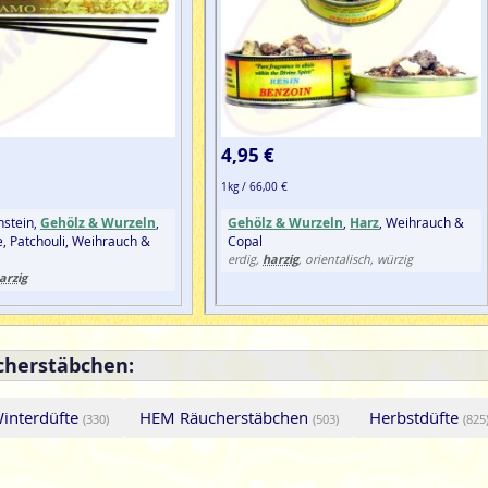
4,95 €
1kg / 66,00 €
nstein,
Gehölz & Wurzeln
,
Gehölz & Wurzeln
,
Harz
, Weihrauch &
e, Patchouli, Weihrauch &
Copal
harzig
erdig,
, orientalisch, würzig
arzig
cherstäbchen:
interdüfte
HEM Räucherstäbchen
Herbstdüfte
(330)
(503)
(825