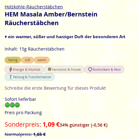
Zum
Holzkohle-Räucherstäbchen
Anfang
HEM Masala Amber/Bernstein
der
Räucherstäbchen
Bildgalerie
springen
♦ ein warmer, süßer und harziger Duft der besonderen Art
Inhalt: 15g Räucherstäbchen
harzig
süß
warm
Energie & Vitalität
Harmonie & Freude
Sinnlichkeit & Herz
Heilung & Transformation
Schreibe die erste Bewertung für dieses Produkt
Sofort lieferbar
Preis pro Packung
Sonderpreis
1,09 €
34% günstiger (-0,56 €)
Normalpreis
1,65 €