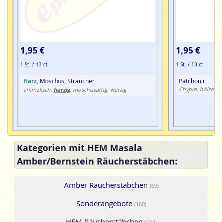
1,95 €
1,95 €
1 St. / 13 ct
1 St. / 13 ct
Harz
, Moschus, Sträucher
Patchouli
harzig
Chypre, hölzern, 
animalisch,
, moschusartig, würzig
Kategorien mit HEM Masala
Amber/Bernstein Räucherstäbchen:
Amber Räucherstäbchen
(69)
Sonderangebote
(160)
HEM Räucherstäbchen