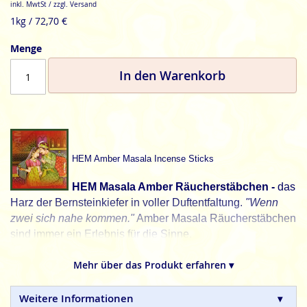
inkl. MwtSt / zzgl. Versand
1kg / 72,70 €
Menge
In den Warenkorb
HEM Amber Masala Incense Sticks
HEM Masala Amber Räucherstäbchen -
das
Harz der Bernsteinkiefer in voller Duftentfaltung.
"Wenn
zwei sich nahe kommen."
Amber Masala Räucherstäbchen
sind immer ein Erlebnis für die Sinne.
HEM, schöner leben. Jeden Tag.
Mehr über das Produkt erfahren ▾
HEM
indische Masala Räucherstäbchen sind aus
natürlichen Zutaten und in Handarbeit hergestellte
Weitere Informationen