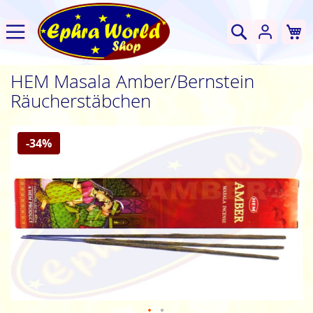
W
Suche
HEM Masala Amber/Bernstein
Räucherstäbchen
Zum
-34%
Ende
der
Bildgalerie
springen