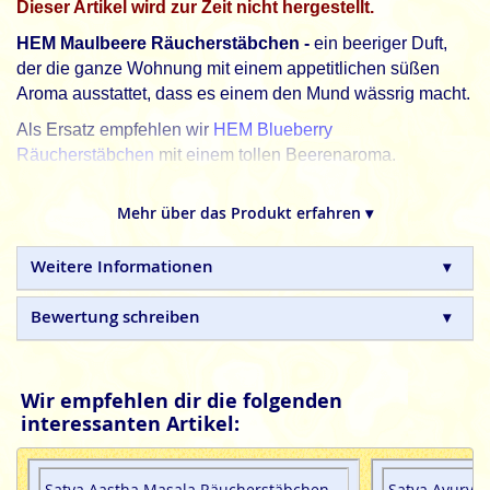
Dieser Artikel wird zur Zeit nicht hergestellt.
HEM Maulbeere Räucherstäbchen -
ein beeriger Duft,
der die ganze Wohnung mit einem appetitlichen süßen
Aroma ausstattet, dass es einem den Mund wässrig macht.
Als Ersatz empfehlen wir
HEM Blueberry
Räucherstäbchen
mit einem tollen Beerenaroma.
Liebhaber fruchtiger Düfte treffen hier ins Schwarze. Tolle
indische Beeren Agarbathies.
Mehr über das Produkt erfahren ▾
HEM, schöner leben. Jeden Tag.
Weitere Informationen
HEM indische Räucherstäbchen sind in Handarbeit
hergestellte Naturprodukte.
Bewertung schreiben
Wir empfehlen dir die folgenden
interessanten Artikel:
Satya Aastha Masala Räucherstäbchen
Satya Ayurve