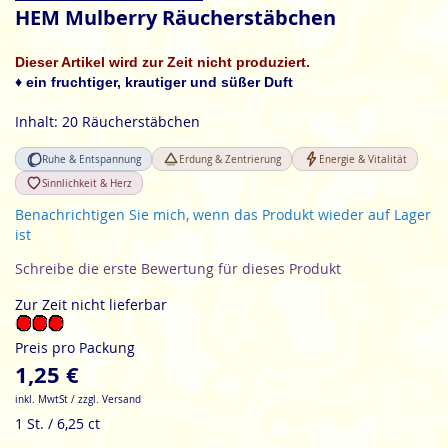
Anfang
HEM Mulberry Räucherstäbchen
der
Bildgalerie
Dieser Artikel wird zur Zeit nicht produziert.
springen
♦ ein fruchtiger, krautiger und süßer Duft
Inhalt: 20 Räucherstäbchen
Ruhe & Entspannung
Erdung & Zentrierung
Energie & Vitalität
Sinnlichkeit & Herz
Benachrichtigen Sie mich, wenn das Produkt wieder auf Lager
ist
Schreibe die erste Bewertung für dieses Produkt
Zur Zeit nicht lieferbar
Preis pro Packung
1,25 €
inkl. MwtSt / zzgl. Versand
1 St. / 6,25 ct