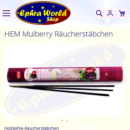
W
Suche
HEM Mulberry Räucherstäbchen
Zum
Ende
der
Bildgalerie
springen
Zum
Holzkohle-Räucherstäbchen