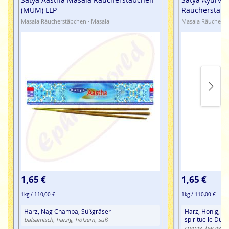
(MUM) LLP
Räucherstäbc
Masala Räucherstäbchen · Masala
Masala Räucherst
1,65 €
1,65 €
1kg / 110,00 €
1kg / 110,00 €
Harz, Nag Champa, Süßgräser
Harz, Honig, K
spirituelle Duf
balsamisch, harzig, hölzern, süß
cremig, harzig, s