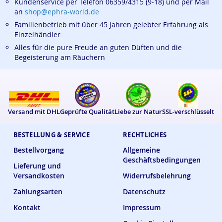
Kundenservice per Telefon 06359/4315 (9-18) und per Mail
an
shop@ephra-world.de
Familienbetrieb mit über 45 Jahren gelebter Erfahrung als
Einzelhändler
Alles für die pure Freude an guten Düften und die
Begeisterung am Räuchern
Versand mit DHL
Geprüfte Qualität
Liebe zur Natur
SSL-verschlüsselt
BESTELLUNG & SERVICE
RECHTLICHES
Bestellvorgang
Allgemeine
Geschäftsbedingungen
Lieferung und
Versandkosten
Widerrufsbelehrung
Zahlungsarten
Datenschutz
Kontakt
Impressum