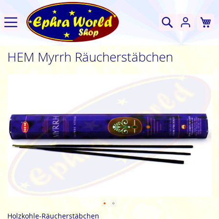
W
Suche
HEM Myrrh Räucherstäbchen
Zum
Ende
der
Bildgalerie
springen
Zum
Holzkohle-Räucherstäbchen