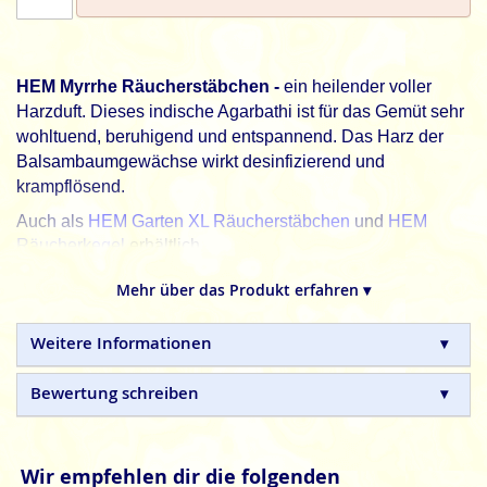
HEM Myrrhe Räucherstäbchen -
ein heilender voller
Harzduft. Dieses indische Agarbathi ist für das Gemüt sehr
wohltuend, beruhigend und entspannend. Das Harz der
Balsambaumgewächse wirkt desinfizierend und
krampflösend.
Auch als
HEM Garten XL Räucherstäbchen
und
HEM
Räucherkegel
erhältlich.
HEM
, schöner leben. Jeden Tag.
Mehr über das Produkt erfahren ▾
HEM
indische Räucherstäbchen sind in Handarbeit
hergestellte Naturprodukte, ohne tierische, toxische oder
Weitere Informationen
petrochemische Zusätze.
Bewertung schreiben
Wir empfehlen dir die folgenden