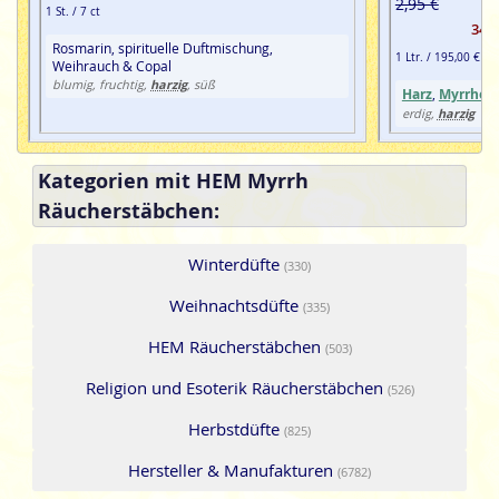
2,95 €
1 St. / 7 ct
34%
Rosmarin, spirituelle Duftmischung,
1 Ltr. / 195,00 €
Weihrauch & Copal
harzig
blumig, fruchtig,
, süß
Harz
,
Myrrhe
,
harzig
erdig,
Kategorien mit HEM Myrrh
Räucherstäbchen:
Winterdüfte
(330)
Weihnachtsdüfte
(335)
HEM Räucherstäbchen
(503)
Religion und Esoterik Räucherstäbchen
(526)
Herbstdüfte
(825)
Hersteller & Manufakturen
(6782)