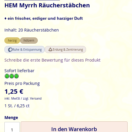
Anfang
HEM Myrrh Räucherstäbchen
der
Bildgalerie
♦ ein frischer, erdiger und harziger Duft
springen
Inhalt: 20 Räucherstäbchen
harzig
hölzern
Ruhe & Entspannung
Erdung & Zentrierung
Schreibe die erste Bewertung für dieses Produkt
Sofort lieferbar
Preis pro Packung
1,25 €
inkl. MwtSt / zzgl. Versand
1 St. / 6,25 ct
Menge
In den Warenkorb