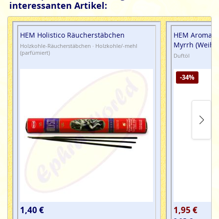
interessanten Artikel:
HEM Holistico Räucherstäbchen
HEM Aroma Oi
Myrrh (Weihr
Holzkohle-Räucherstäbchen · Holzkohle/-mehl
(parfümiert)
Duftöl
-34%
1,40 €
1,95 €