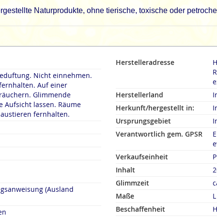
gestellte Naturprodukte, ohne tierische, toxische oder petroch
Herstelleradresse
H
R
duftung. Nicht einnehmen.
e
fernhalten. Auf einer
rn. Glimmende
Herstellerland
I
 Aufsicht lassen. Räume
Herkunft/hergestellt in:
I
austieren fernhalten.
Ursprungsgebiet
I
Verantwortlich gem. GPSR
E
e
Verkaufseinheit
P
Inhalt
2
Glimmzeit
c
ngsanweisung (Ausland
Maße
L
Beschaffenheit
H
en