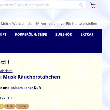
Warenk
Suche
e
Meine Wunschliste
Anmelden
Ein Konto erstellen
UFT
KÖRPERÖL & SEIFE
ZUBEHÖR
EXTRAS
hen
täbchen
i Musk Räucherstäbchen
ber und balsamischer Duft
täbchen
h
herb
würzig