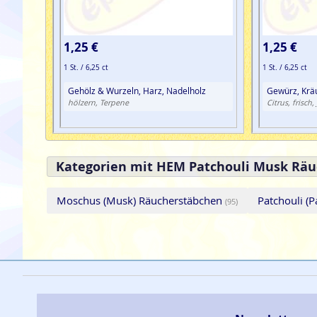
1,25 €
1,25 €
1 St. / 6,25 ct
1 St. / 6,25 ct
Gehölz & Wurzeln, Harz, Nadelholz
Gewürz, Krä
hölzern, Terpene
Citrus, frisch,
Kategorien mit HEM Patchouli Musk Räu
Moschus (Musk) Räucherstäbchen
Patchouli (
(95)