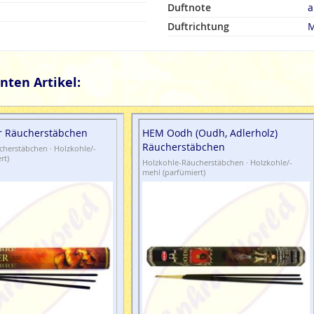
Duftnote
a
Duftrichtung
M
nten Artikel:
r Räucherstäbchen
HEM Oodh (Oudh, Adlerholz)
Räucherstäbchen
herstäbchen · Holzkohle/-
rt)
Holzkohle-Räucherstäbchen · Holzkohle/-
mehl (parfümiert)