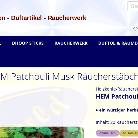
Such
n - Duftartikel - Räucherwerk
L
DHOOP STICKS
RÄUCHERWERK
DUFTÖL & RAUMD
M Patchouli Musk Räucherstäbc
Holzkohle-Räuchers
HEM Patchoul
♦ ein würziger, her
Inhalt: 20 Räuchers
animalisch
balsamisc