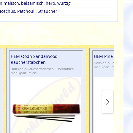
nimalisch, balsamisch, herb, würzig
oschus, Patchouli, Sträucher
HEM Oodh Sandalwood
HEM Pine Räuchers
Räucherstäbchen
Holzkohle-Räucherstäbche
mehl (parfümiert)
Holzkohle-Räucherstäbchen · Holzkohle/-
mehl (parfümiert)