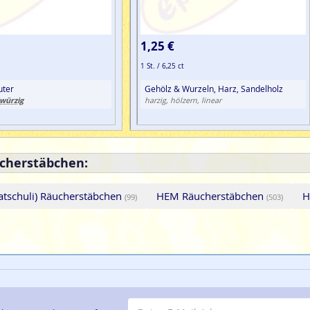
1,25 €
1 St. / 6,25 ct
uter
Gehölz & Wurzeln, Harz, Sandelholz
würzig
harzig, hölzern, linear
cherstäbchen:
Patschuli) Räucherstäbchen
HEM Räucherstäbchen
H
(99)
(503)
E-Mail-Adresse