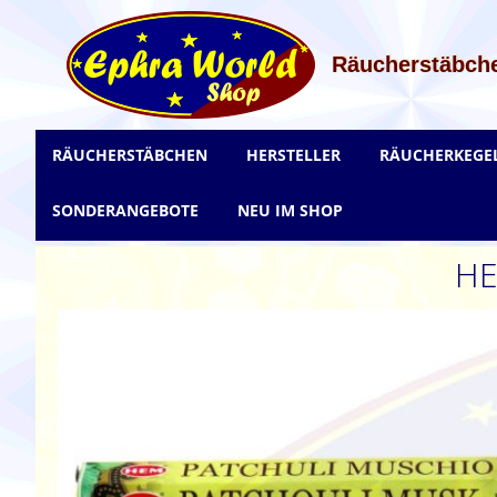
Zum
Inhalt
springen
Räucherstäbche
RÄUCHERSTÄBCHEN
HERSTELLER
RÄUCHERKEGE
SONDERANGEBOTE
NEU IM SHOP
HE
Zum
Ende
der
Bildgalerie
springen