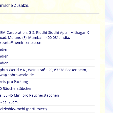
emische Zusätze.
EM Corporation, G-5, Riddhi Siddhi Apts., Mithagar X
oad, Mulund (E), Mumbai - 400 081, India,
xports@hemincense.com
ndien
ndien
ndien
phra World e.K., Weinstraße 29, 67278 Bockenheim,
ws@ephra-world.de
reis pro Packung
0 Räucherstäbchen
a. 35-45 Min. pro Räucherstäbchen
 - ca. 23cm
olzkohle/-mehl (parfümiert)