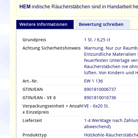
HEM
indische Räucherstäbchen sind in Handarbeit her
Weitere Informationen
Bewertung schreiben
Grundpreis
1 St. / 6,25 ct
Achtung Sicherheitshinweis
Warnung. Nur zur Raumbe
Entzündliche Materialien 
feuerfesten Unterlage verräuche
Räucherstäbchen nie ohne
lüften. Von Kindern und H
Art.-Nr.
EW 1 136
GTIN/EAN
8901810006737
GTIN/EAN - VE 6
8901810016736
Verpackungseinheit = Anzahl
VE - 6x20 St.
x Einzelpreis
Lieferzeit
1-4 Werktage nach Zahlu
abweichend)
Produkttyp
Holzkohle-Räucherstäbch