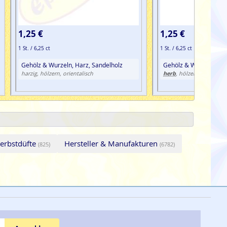
1,25 €
1,25 €
1 St. / 6,25 ct
1 St. / 6,25 ct
Gehölz & Wurzeln, Harz, Sandelholz
Gehölz & Wurzeln, Na
herb
harzig, hölzern, orientalisch
, hölzern
erbstdüfte
Hersteller & Manufakturen
(825)
(6782)