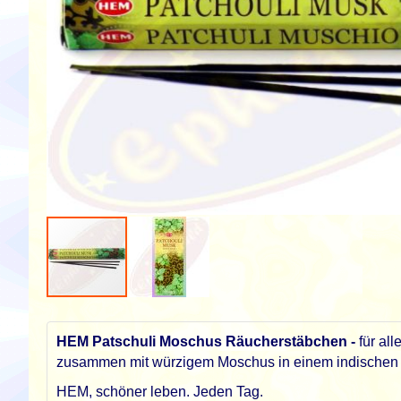
Zum
Anfang
der
HEM Patschuli Moschus Räucherstäbchen -
für all
Bildgalerie
zusammen mit würzigem Moschus in einem indischen 
springen
HEM, schöner leben. Jeden Tag.