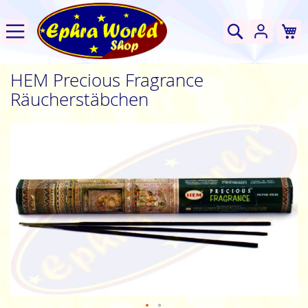
W
Suche
HEM Precious Fragrance
Räucherstäbchen
Zum
Ende
der
Bildgalerie
springen