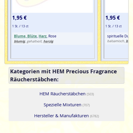
1,95 €
1,95 €
1 St. / 13 ct
1 St. / 13 ct
Blume, Blüte
,
Harz
, Rose
spirituelle Duf
blu
blumig
harzig
balsamisch,
, gehaltvoll,
Kategorien mit HEM Precious Fragrance
Räucherstäbchen:
HEM Räucherstäbchen
(503)
Spezielle Mixturen
(707)
Hersteller & Manufakturen
(6782)