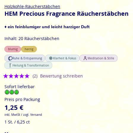
Zum
Holzkohle-Räucherstäbchen
Anfang
HEM Precious Fragrance Räucherstäbchen
der
Bildgalerie
♦ ein feinblumiger und leicht harziger Duft
springen
Inhalt: 20 Räucherstäbchen
blumig
harzig
Ruhe & Entspannung
Klarheit & Fokus
Meditation & Stille
Heilung & Transformation
Bewertung:
(2)
Bewertung schreiben
5
Sofort lieferbar
Preis pro Packung
1,25 €
inkl. MwtSt / zzgl. Versand
1 St. / 6,25 ct