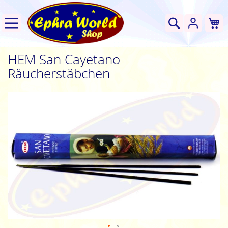
W
Suche
HEM San Cayetano
Räucherstäbchen
Zum
Ende
der
Bildgalerie
springen