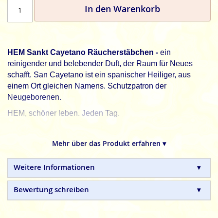
In den Warenkorb
HEM Sankt Cayetano Räucherstäbchen -
ein
reinigender und belebender Duft, der Raum für Neues
schafft. San Cayetano ist ein spanischer Heiliger, aus
einem Ort gleichen Namens. Schutzpatron der
Neugeborenen.
HEM, schöner leben. Jeden Tag.
HEM
indische Räucherstäbchen sind in Handarbeit
hergestellte Naturprodukte, ohne tierische, toxische oder
Mehr über das Produkt erfahren ▾
petrochemische Zusätze.
Weitere Informationen
Bewertung schreiben