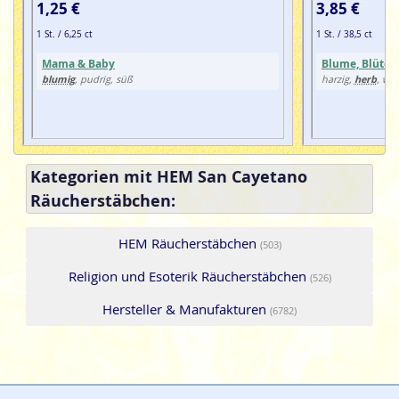
1,25 €
3,85 €
1 St. / 6,25 ct
1 St. / 38,5 ct
Mama & Baby
Blume, Blüte
,
blumig
herb
, pudrig, süß
harzig,
, wür
Kategorien mit HEM San Cayetano
Räucherstäbchen:
HEM Räucherstäbchen
(503)
Religion und Esoterik Räucherstäbchen
(526)
Hersteller & Manufakturen
(6782)