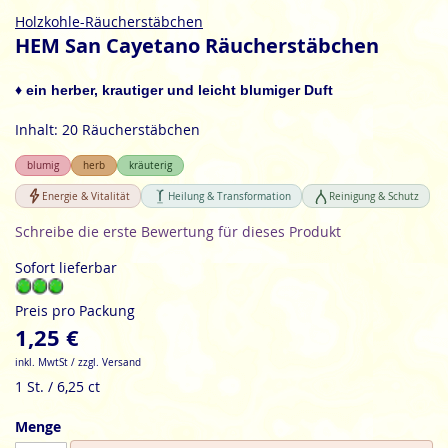
Zum
Holzkohle-Räucherstäbchen
Anfang
HEM San Cayetano Räucherstäbchen
der
Bildgalerie
♦ ein herber, krautiger und leicht blumiger Duft
springen
Inhalt: 20 Räucherstäbchen
blumig
herb
kräuterig
Energie & Vitalität
Heilung & Transformation
Reinigung & Schutz
Schreibe die erste Bewertung für dieses Produkt
Sofort lieferbar
Preis pro Packung
1,25 €
inkl. MwtSt / zzgl. Versand
1 St. / 6,25 ct
Menge