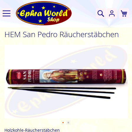
W
Suche
HEM San Pedro Räucherstäbchen
Zum
Ende
der
Bildgalerie
springen
Zum
Holzkohle-Räucherstäbchen