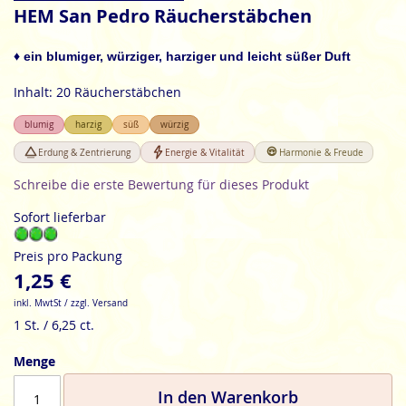
Anfang
HEM San Pedro Räucherstäbchen
der
Bildgalerie
♦ ein blumiger, würziger, harziger und leicht süßer Duft
springen
Inhalt: 20 Räucherstäbchen
blumig
harzig
süß
würzig
Erdung & Zentrierung
Energie & Vitalität
Harmonie & Freude
Schreibe die erste Bewertung für dieses Produkt
Sofort lieferbar
Preis pro Packung
1,25 €
inkl. MwtSt / zzgl. Versand
1 St. / 6,25 ct.
Menge
In den Warenkorb