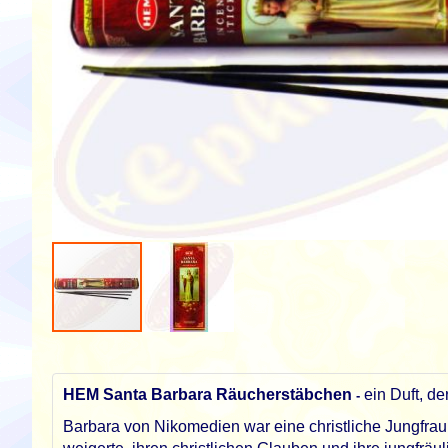
Zum
Anfang
der
HEM Santa Barbara Räucherstäbchen
ein Duft, de
-
Bildgalerie
springen
Barbara von Nikomedien war eine christliche Jungfrau,