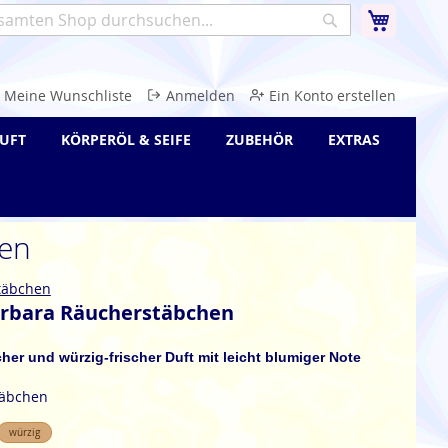
Warenk
Suche
e
Meine Wunschliste
Anmelden
Ein Konto erstellen
UFT
KÖRPERÖL & SEIFE
ZUBEHÖR
EXTRAS
en
täbchen
rbara Räucherstäbchen
her und würzig-frischer Duft mit leicht blumiger Note
täbchen
würzig