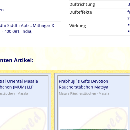
Duftrichtung
B
en
Dufteffekte
f
s
dhi Siddhi Apts., Mithagar X
Wirkung
E
- 400 081, India,
F
m
nten Artikel:
tial Oriental Masala
Prabhuji´s Gifts Devotion
bchen (MUM) LLP
Räucherstäbchen Matsya
rstäbchen · Masala
Masala Räucherstäbchen · Masala