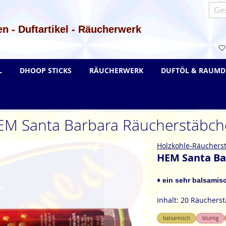
Such
n - Duftartikel - Räucherwerk
L
DHOOP STICKS
RÄUCHERWERK
DUFTÖL & RAUMD
EM Santa Barbara Räucherstäbch
Holzkohle-Räuchers
HEM Santa Ba
♦ ein sehr balsamisc
Inhalt: 20 Räuchers
balsamisch
blumig