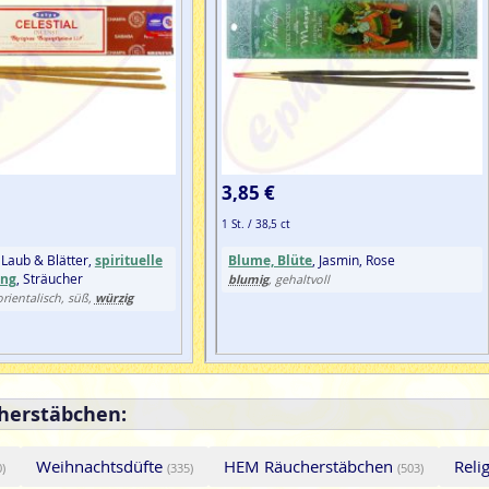
3,85 €
1 St. / 38,5 ct
 Laub & Blätter,
spirituelle
Blume, Blüte
, Jasmin, Rose
ung
, Sträucher
blumig
, gehaltvoll
würzig
orientalisch, süß,
herstäbchen:
Weihnachtsdüfte
HEM Räucherstäbchen
Reli
0)
(335)
(503)