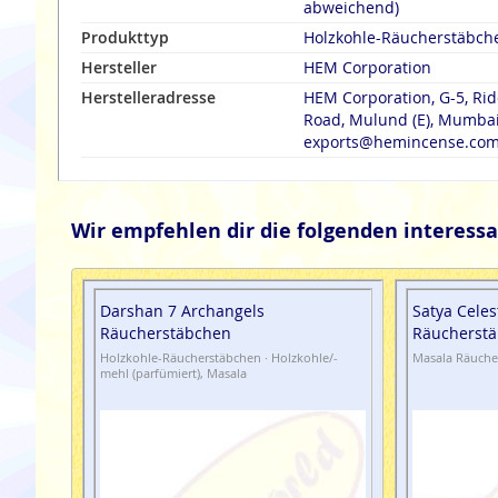
abweichend)
Produkttyp
Holzkohle-Räucherstäbch
Hersteller
HEM Corporation
Herstelleradresse
HEM Corporation, G-5, Rid
Road, Mulund (E), Mumbai 
exports@hemincense.co
Wir empfehlen dir die folgenden interessa
Darshan 7 Archangels
Satya Celes
Räucherstäbchen
Räucherstä
Holzkohle-Räucherstäbchen · Holzkohle/-
Masala Räuche
mehl (parfümiert), Masala