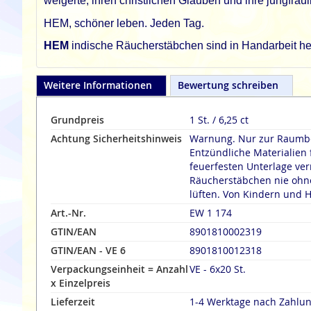
weigerte, ihren christlichen Glauben und ihre jungfrä
HEM, schöner leben. Jeden Tag.
HEM
indische Räucherstäbchen sind in Handarbeit her
Weitere Informationen
Bewertung schreiben
Grundpreis
1 St. / 6,25 ct
Achtung Sicherheitshinweis
Warnung. Nur zur Raumbe
Entzündliche Materialien 
feuerfesten Unterlage verräuche
Räucherstäbchen nie ohne
lüften. Von Kindern und H
Art.-Nr.
EW 1 174
GTIN/EAN
8901810002319
GTIN/EAN - VE 6
8901810012318
Verpackungseinheit = Anzahl
VE - 6x20 St.
x Einzelpreis
Lieferzeit
1-4 Werktage nach Zahlu