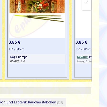
3,85 €
3,85 €
1 St. / 38,5 ct
1 St. / 38,5 ct
Nag Champa
Gewürz
, Patchouli
blumig
, süß
würzig
harzig, hölzern,
gion und Esoterik Räucherstäbchen
(526)