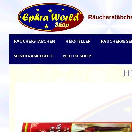
Zum
Inhalt
springen
Räucherstäbche
RÄUCHERSTÄBCHEN
HERSTELLER
RÄUCHERKEGE
SONDERANGEBOTE
NEU IM SHOP
H
Zum
Ende
der
Bildgalerie
springen