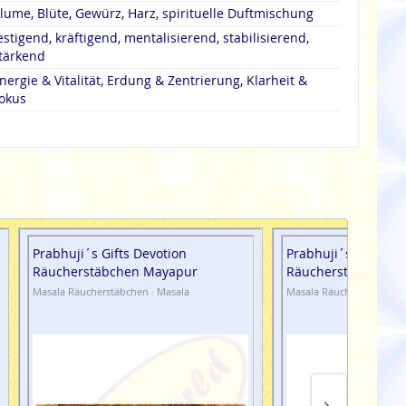
lume, Blüte, Gewürz, Harz, spirituelle Duftmischung
estigend, kräftigend, mentalisierend, stabilisierend,
tärkend
nergie & Vitalität, Erdung & Zentrierung, Klarheit &
okus
Prabhuji´s Gifts Devotion
Prabhuji´s Gifts De
Räucherstäbchen Mayapur
Räucherstäbchen 
Masala Räucherstäbchen · Masala
Masala Räucherstäbchen 