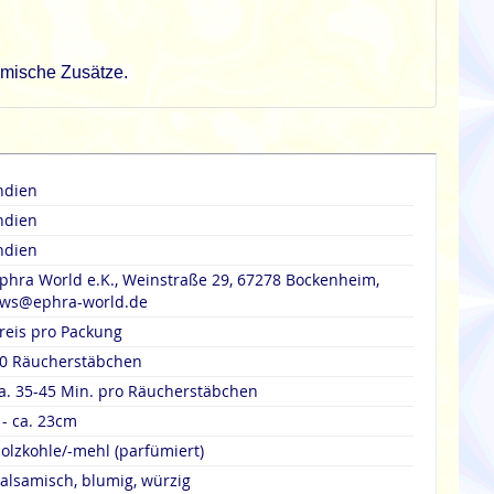
emische Zusätze.
ndien
ndien
ndien
phra World e.K., Weinstraße 29, 67278 Bockenheim,
ws@ephra-world.de
reis pro Packung
0 Räucherstäbchen
a. 35-45 Min. pro Räucherstäbchen
 - ca. 23cm
olzkohle/-mehl (parfümiert)
alsamisch, blumig, würzig