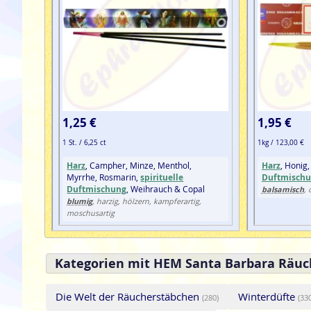
1,25 €
1,95 €
1 St. / 6,25 ct
1kg / 123,00 €
Harz
, Campher, Minze, Menthol,
Harz
, Honig,
Myrrhe, Rosmarin,
spirituelle
Duftmisch
Duftmischung
, Weihrauch & Copal
balsamisch
, 
blumig
, harzig, hölzern, kampferartig,
moschusartig
Kategorien mit HEM Santa Barbara Räuc
Die Welt der Räucherstäbchen
Winterdüfte
(280)
(33