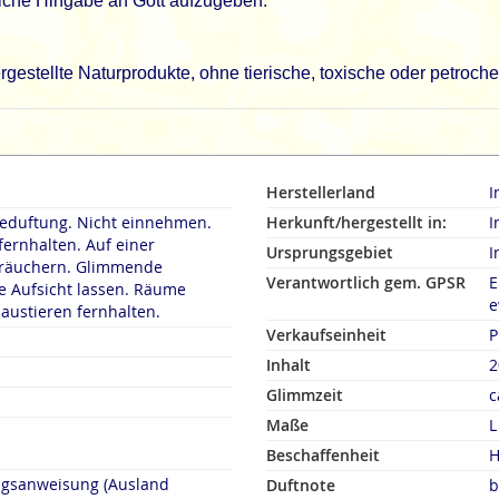
uliche Hingabe an Gott aufzugeben.
gestellte Naturprodukte, ohne tierische, toxische oder petroch
Herstellerland
I
duftung. Nicht einnehmen.
Herkunft/hergestellt in:
I
fernhalten. Auf einer
Ursprungsgebiet
I
rn. Glimmende
Verantwortlich gem. GPSR
E
 Aufsicht lassen. Räume
e
austieren fernhalten.
Verkaufseinheit
P
Inhalt
2
Glimmzeit
c
Maße
L
Beschaffenheit
H
ngsanweisung (Ausland
Duftnote
b