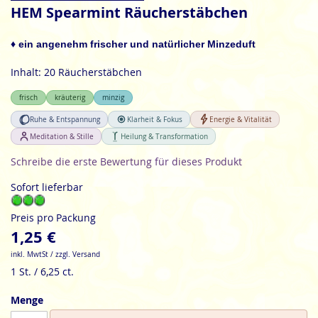
Anfang
HEM Spearmint Räucherstäbchen
der
Bildgalerie
♦ ein angenehm frischer und natürlicher Minzeduft
springen
Inhalt: 20 Räucherstäbchen
frisch
kräuterig
minzig
Ruhe & Entspannung
Klarheit & Fokus
Energie & Vitalität
Meditation & Stille
Heilung & Transformation
Schreibe die erste Bewertung für dieses Produkt
Sofort lieferbar
Preis pro Packung
1,25 €
inkl. MwtSt / zzgl. Versand
1 St. / 6,25 ct.
Menge