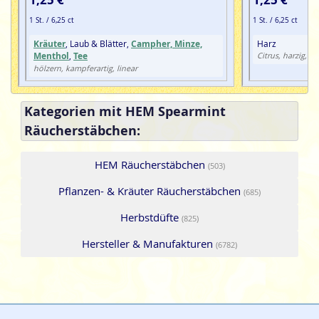
1 St. / 6,25 ct
1 St. / 6,25 ct
Kräuter
, Laub & Blätter,
Campher, Minze,
Harz
Menthol
,
Tee
Citrus, harzig, h
hölzern, kampferartig, linear
Kategorien mit HEM Spearmint
Räucherstäbchen:
HEM Räucherstäbchen
(503)
Pflanzen- & Kräuter Räucherstäbchen
(685)
Herbstdüfte
(825)
Hersteller & Manufakturen
(6782)