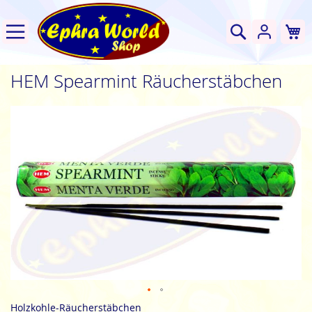
W
Suche
HEM Spearmint Räucherstäbchen
Zum
Ende
der
Bildgalerie
springen
Zum
Holzkohle-Räucherstäbchen