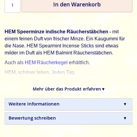
In den Warenkorb
HEM Speerminze indische Räucherstäbchen -
mit
einem feinen Duft von frischer Minze. Ein Kaugummi für
die Nase. HEM Spearmint Incense Sticks sind etwas
milder im Duft als HEM Balmint Räucherstäbchen.
Auch als
HEM Räucherkegel
erhältlich.
HEM, schöner leben. Jeden Tag.
HEM
indische Räucherstäbchen sind in Handarbeit
Mehr über das Produkt erfahren ▾
hergestellte Naturprodukte, ohne tierische, toxische oder
petrochemische Zusätze.
Weitere Informationen
Bewertung schreiben