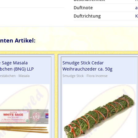
Duftnote
a
Duftrichtung
K
nten Artikel:
e Sage Masala
Smudge Stick Cedar
bchen (BNG) LLP
Weihrauchzeder ca. 50g
rstäbchen · Masala
Smudge Stick · Flora Incense