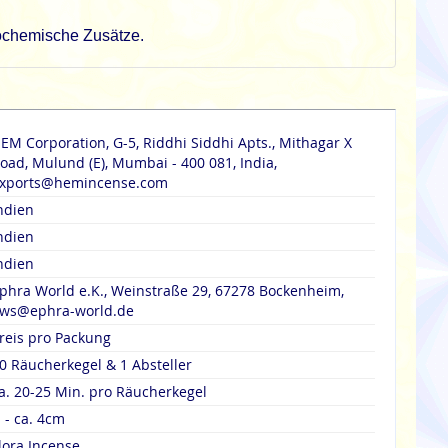
rochemische Zusätze.
EM Corporation, G-5, Riddhi Siddhi Apts., Mithagar X
oad, Mulund (E), Mumbai - 400 081, India,
xports@hemincense.com
ndien
ndien
ndien
phra World e.K., Weinstraße 29, 67278 Bockenheim,
ws@ephra-world.de
reis pro Packung
0 Räucherkegel & 1 Absteller
a. 20-25 Min. pro Räucherkegel
 - ca. 4cm
lora Incense