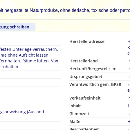
 hergestellte Naturproduke, ohne tierische, toxische oder pet
tung schreiben
Herstelleradresse
H
R
festen Unterlage verräuchern.
e
ie ohne Aufsicht lassen.
fernhalten. Räume lüften. Von
Herstellerland
I
ernhalten.
Herkunft/hergestellt in:
I
Ursprungsgebiet
I
Verantwortlich gem. GPSR
E
e
Verkaufseinheit
P
Inhalt
1
ngsanweisung (Ausland
Glimmzeit
c
Maße
H
Beschaffenheit
F