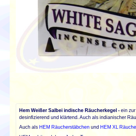
Zum
Anfang
der
Bildgalerie
springen
Hem Weißer Salbei indische Räucherkegel -
ein zur
desinfizierend und klärtend.
Auch als indianischer Räu
Auch als
HEM Räucherstäbchen
und
HEM XL Räuche