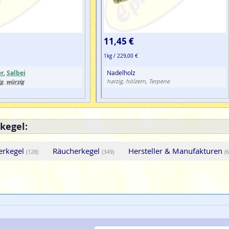
11,45 €
1kg / 229,00 €
er
,
Salbei
Nadelholz
ig
würzig
harzig, hölzern, Terpene
,
kegel:
erkegel
Räucherkegel
Hersteller & Manufakturen
(128)
(349)
(