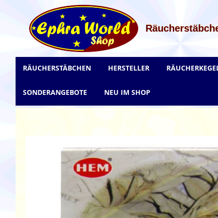
Zum
Inhalt
springen
Räucherstäbche
RÄUCHERSTÄBCHEN
HERSTELLER
RÄUCHERKEGE
SONDERANGEBOTE
NEU IM SHOP
Zum
Ende
der
Bildgalerie
springen