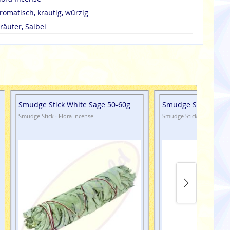
romatisch, krautig, würzig
räuter, Salbei
Smudge Stick White Sage 50-60g
Smudge Stick White
Smudge Stick · Flora Incense
Smudge Stick · Flora Ince