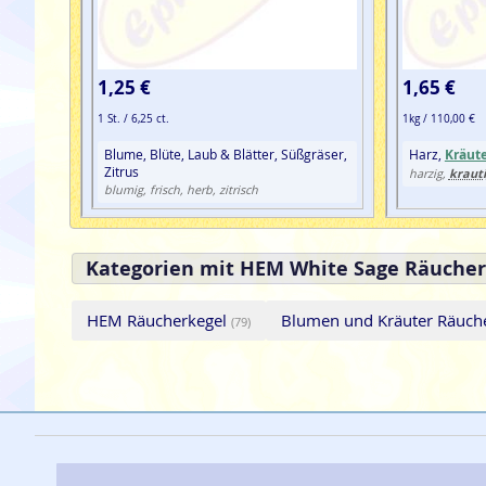
1,25 €
1,65 €
1 St. / 6,25 ct.
1kg / 110,00 €
Blume, Blüte, Laub & Blätter, Süßgräser,
Harz,
Kräut
Zitrus
kraut
harzig,
blumig, frisch, herb, zitrisch
Kategorien mit HEM White Sage Räucher
HEM Räucherkegel
Blumen und Kräuter Räuch
(79)