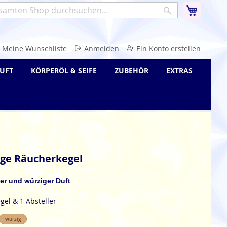
Warenk
Suche
e
Meine Wunschliste
Anmelden
Ein Konto erstellen
UFT
KÖRPERÖL & SEIFE
ZUBEHÖR
EXTRAS
ge Räucherkegel
iger und würziger Duft
gel & 1 Absteller
würzig