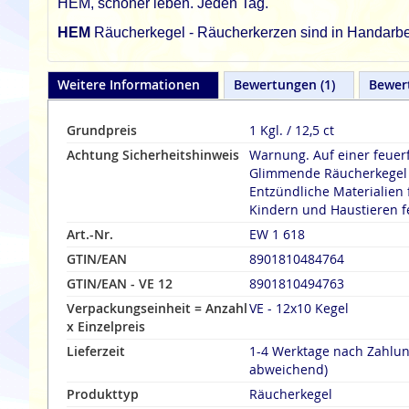
HEM, schöner leben. Jeden Tag.
HEM
Räucherkegel - Räucherkerzen sind in Handarbeit
Weitere Informationen
Bewertungen
1
Bewer
Grundpreis
1 Kgl. / 12,5 ct
Achtung Sicherheitshinweis
Warnung. Auf einer feuer
Glimmende Räucherkegel n
Entzündliche Materialien 
Kindern und Haustieren f
Art.-Nr.
EW 1 618
GTIN/EAN
8901810484764
GTIN/EAN - VE 12
8901810494763
Verpackungseinheit = Anzahl
VE - 12x10 Kegel
x Einzelpreis
Lieferzeit
1-4 Werktage nach Zahlu
abweichend)
Produkttyp
Räucherkegel