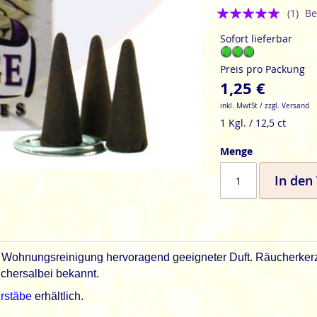
Bewertung:
(1)
Be
5
Sofort lieferbar
Preis pro Packung
1,25 €
inkl. MwtSt / zzgl. Versand
1 Kgl. / 12,5 ct
Menge
In den
 Wohnungsreinigung hervoragend geeigneter Duft. Räucherkerz
chersalbei bekannt.
rstäbe
erhältlich.