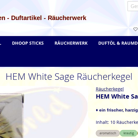
Such
n - Duftartikel - Räucherwerk
L
DHOOP STICKS
RÄUCHERWERK
DUFTÖL & RAUMD
HEM White Sage Räucherkegel
Räucherkegel
HEM White Sa
♦ ein frischer, harz
Inhalt: 10 Räucherke
aromatisch
krautig