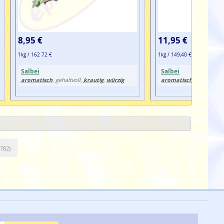
8,95 €
11,95 €
1kg / 162 72 €
1kg / 149,40 €
Salbei
Salbei
aromatisch
krautig
würzig
aromatisch
, gehaltvoll,
,
, gehaltvoll,
6782)