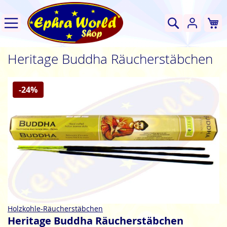
W
Suche
Heritage Buddha Räucherstäbchen
Zum
-24%
Ende
der
Bildgalerie
springen
Zum
Holzkohle-Räucherstäbchen
Anfang
Heritage Buddha Räucherstäbchen