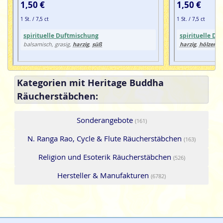
1,50 €
1,50 €
1 St. / 7,5 ct
1 St. / 7,5 ct
spirituelle Duftmischung
spirituelle D
harzig
süß
harzig
hölzern
balsamisch, grasig,
,
,
Kategorien mit Heritage Buddha
Räucherstäbchen:
Sonderangebote
(161)
N. Ranga Rao, Cycle & Flute Räucherstäbchen
(163)
Religion und Esoterik Räucherstäbchen
(526)
Hersteller & Manufakturen
(6782)