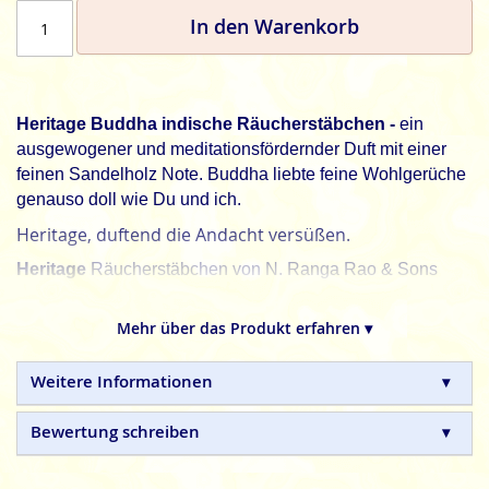
In den Warenkorb
Heritage Buddha indische Räucherstäbchen -
ein
ausgewogener und meditationsfördernder Duft mit einer
feinen Sandelholz Note. Buddha liebte feine Wohlgerüche
genauso doll wie Du und ich.
Heritage, duftend die Andacht versüßen.
Heritage
Räucherstäbchen von N. Ranga Rao & Sons
sind in Handarbeit hergestellte Qualitätsprodukte, ohne
tierische, toxische oder petrochemische Zusätze.
Mehr über das Produkt erfahren ▾
Weitere Informationen
Bewertung schreiben