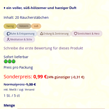
der
Bildgalerie
♦ ein voller, süß-hölzerner und harziger Duft
springen
Inhalt: 20 Räucherstäbchen
harzig
hölzern
süß
Ruhe & Entspannung
Erdung & Zentrierung
Sinnlichkeit & Herz
Meditation & Stille
Schreibe die erste Bewertung für dieses Produkt
Sofort lieferbar
Preis pro Packung
Sonderpreis
0,99 €
24% günstiger (-0,31 €)
Normalpreis
1,30 €
inkl. MwtSt / zzgl. Versand
1 St. / 5 ct
Menge