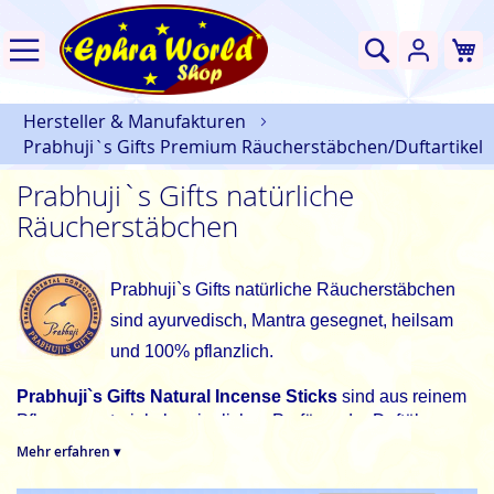
W
Suche
Hersteller & Manufakturen
Prabhuji`s Gifts Premium Räucherstäbchen/Duftartikel
Prabhuji`s Gifts natürliche
Räucherstäbchen
Prabhuji`s Gifts natürliche Räucherstäbchen
sind ayurvedisch, Mantra gesegnet, heilsam
und 100% pflanzlich.
Prabhuji`s Gifts Natural Incense Sticks
sind aus reinem
Pflanzenmaterial ohne jegliches Parfüm oder Duftöl
hergestellt. Sie haben den reinen Duft der sorgfältig
Mehr erfahren ▾
ausgewählten Zutaten. Jede Sorte ist genau beschrieben,
was die Wirkung und Inhaltsstoffe betrifft.