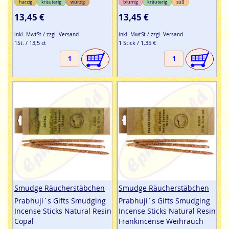
harzig
kräuterig
würzig
blumig
kräuterig
süß
13,45 €
13,45 €
inkl. MwtSt / zzgl. Versand
inkl. MwtSt / zzgl. Versand
1St. / 13,5 ct
1 Stick / 1,35 €
Smudge Räucherstäbchen
Smudge Räucherstäbchen
Prabhuji´s Gifts Smudging
Prabhuji´s Gifts Smudging
Incense Sticks Natural Resin
Incense Sticks Natural Resin
Copal
Frankincense Weihrauch