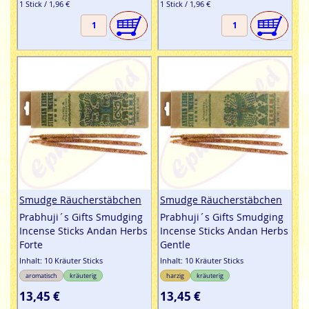
1 Stick / 1,96 €
1 Stick / 1,96 €
Smudge Räucherstäbchen
Smudge Räucherstäbchen
Prabhuji´s Gifts Smudging
Prabhuji´s Gifts Smudging
Incense Sticks Andan Herbs
Incense Sticks Andan Herbs
Forte
Gentle
Inhalt: 10 Kräuter Sticks
Inhalt: 10 Kräuter Sticks
aromatisch
kräuterig
harzig
kräuterig
13,45 €
13,45 €