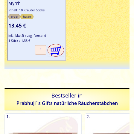
Myrrh
Inhalt: 10 Kräuter Sticks
erdig
harzig
13,45 €
inkl. MwtSt / zzgl. Versand
1 Stick / 1,35 €
Bestseller in
Prabhuji`s Gifts natürliche Räucherstäbchen
1.
2.