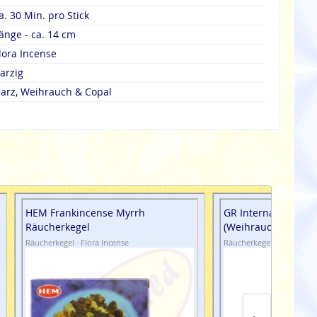
a. 30 Min. pro Stick
änge - ca. 14 cm
lora Incense
arzig
arz, Weihrauch & Copal
HEM Frankincense Myrrh
GR International F
Räucherkegel
(Weihrauch) Räuch
Räucherkegel · Flora Incense
Räucherkegel · Masala