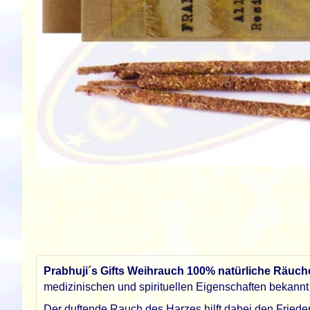
Zum
Anfang
der
Bildgalerie
springen
Prabhuji´s Gifts Weihrauch 100% natürliche Räuch
medizinischen und spirituellen Eigenschaften bekannt 
Der duftende Rauch des Harzes hilft dabei den Friede