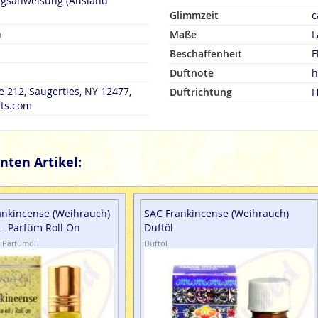
ngsanweisung (Ausland
Glimmzeit
c
n
Maße
L
Beschaffenheit
F
Duftnote
h
e 212, Saugerties, NY 12477,
Duftrichtung
H
fts.com
nten Artikel:
ankincense (Weihrauch)
SAC Frankincense (Weihrauch)
 - Parfüm Roll On
Duftöl
· Parfümöl
Duftöl