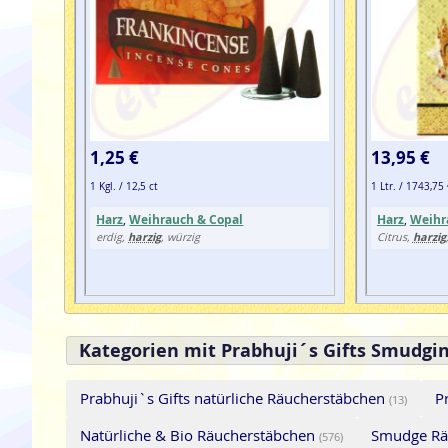
1,25 €
13,95 €
1 Kgl. / 12,5 ct
1 Ltr. / 1743,75
Harz
,
Weihrauch & Copal
Harz
,
Weihr
harzig
harzig
erdig,
, würzig
Citrus,
Kategorien mit Prabhuji´s Gifts Smudgi
Prabhuji`s Gifts natürliche Räucherstäbchen
P
(13)
Natürliche & Bio Räucherstäbchen
Smudge Rä
(576)