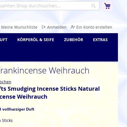
Warenk
Suche
e
Meine Wunschliste
Anmelden
Ein Konto erstellen
UFT
KÖRPERÖL & SEIFE
ZUBEHÖR
EXTRAS
 Frankincense Weihrauch
bchen
fts Smudging Incense Sticks Natural
ncense Weihrauch
d vollharziger Duft
 Sticks