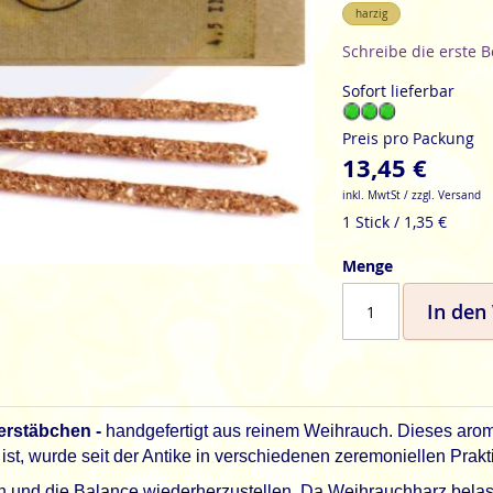
harzig
Schreibe die erste 
Sofort lieferbar
Preis pro Packung
13,45 €
inkl. MwtSt / zzgl. Versand
1 Stick / 1,35 €
Menge
In den
erstäbchen -
handgefertigt aus reinem Weihrauch. Dieses aroma
ist, wurde seit der Antike in verschiedenen zeremoniellen Prak
n und die Balance wiederherzustellen. Da Weihrauchharz belast