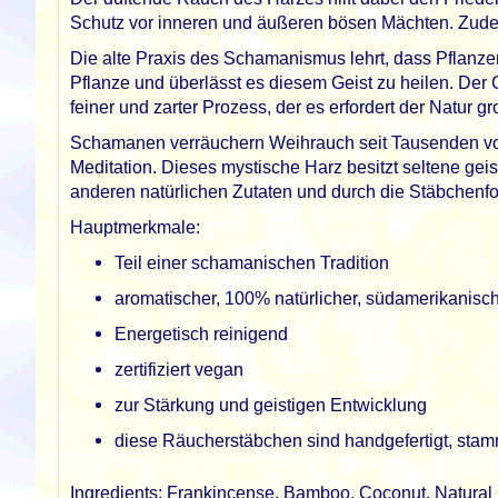
Schutz vor inneren und äußeren bösen Mächten. Zudem
Die alte Praxis des Schamanismus lehrt, dass Pflanze
Pflanze und überlässt es diesem Geist zu heilen. Der 
feiner und zarter Prozess, der es erfordert der Natur
Schamanen verräuchern Weihrauch seit Tausenden von 
Meditation. Dieses mystische Harz besitzt seltene gei
anderen natürlichen Zutaten und durch die Stäbchenfor
Hauptmerkmale:
Teil einer schamanischen Tradition
aromatischer, 100% natürlicher, südamerikanisc
Energetisch reinigend
zertifiziert vegan
zur Stärkung und geistigen Entwicklung
diese Räucherstäbchen sind handgefertigt, stam
Ingredients: Frankincense, Bamboo, Coconut, Natural C