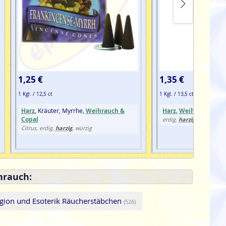
1,25 €
1,35 €
1 Kgl. / 12,5 ct
1 Kgl. / 13,5 ct
Harz
, Kräuter, Myrrhe,
Weihrauch &
Harz
,
Weihrauch & C
Copal
harzig
erdig,
, hölzern, o
harzig
Citrus, erdig,
, würzig
hrauch:
igion und Esoterik Räucherstäbchen
(526)