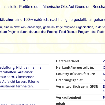
haltsstoffe, Parfüme oder ätherische Öle. Auf Grund der Besch
stäbchen
sind 100% natürlich, nachhaltig hergestellt, fair gehan
n, eine in New York ansässige, gemeinnützige religiöse Organisation, in der ei
nitäre Projekte durch, darunter das Prabhuji Food Rescue Program, das Prabhu
Herstellerland
V
duftung. Nicht einnehmen.
Herkunft/hergestellt in:
C
fernhalten. Auf einer
Country of Manufacture
K
rn. Glimmende
Ursprungsgebiet
S
 Aufsicht lassen. Räume
austieren fernhalten.
Verantwortlich gem. GPSR
E
e
Verkaufseinheit
P
Inhalt
1