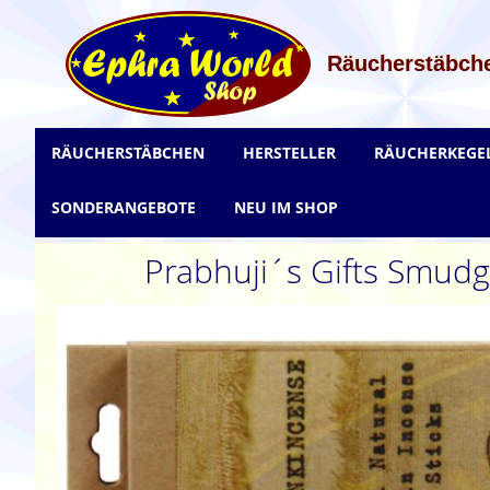
Zum
Inhalt
springen
Räucherstäbche
RÄUCHERSTÄBCHEN
HERSTELLER
RÄUCHERKEGE
SONDERANGEBOTE
NEU IM SHOP
Prabhuji´s Gifts Smudg
Zum
Ende
der
Bildgalerie
springen