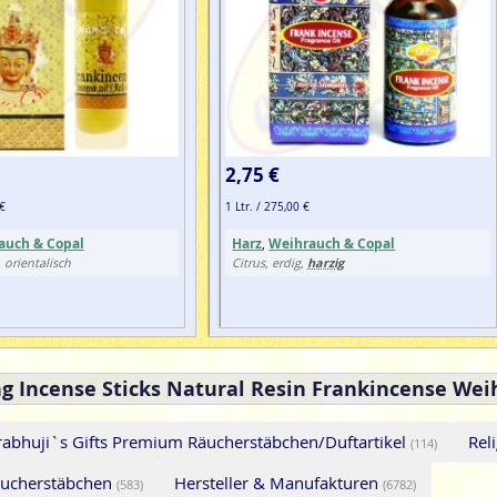
2,75 €
 €
1 Ltr. / 275,00 €
auch & Copal
Harz
,
Weihrauch & Copal
harzig
, orientalisch
Citrus, erdig,
ng Incense Sticks Natural Resin Frankincense Wei
rabhuji`s Gifts Premium Räucherstäbchen/Duftartikel
Rel
(114)
ucherstäbchen
Hersteller & Manufakturen
(583)
(6782)