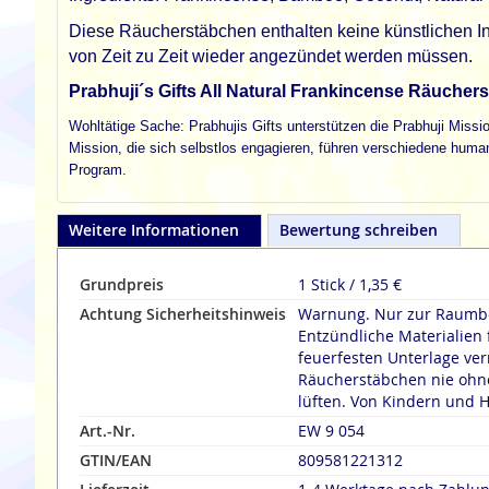
Diese Räucherstäbchen enthalten keine künstlichen In
von Zeit zu Zeit wieder angezündet werden müssen.
Prabhuji´s Gifts All Natural Frankincense Räucher
Wohltätige Sache: Prabhujis Gifts unterstützen die Prabhuji Missio
Mission, die sich selbstlos engagieren, führen verschiedene huma
Program.
Weitere Informationen
Bewertung schreiben
Grundpreis
1 Stick / 1,35 €
Achtung Sicherheitshinweis
Warnung. Nur zur Raumbe
Entzündliche Materialien 
feuerfesten Unterlage verräuche
Räucherstäbchen nie ohne
lüften. Von Kindern und H
Art.-Nr.
EW 9 054
GTIN/EAN
809581221312