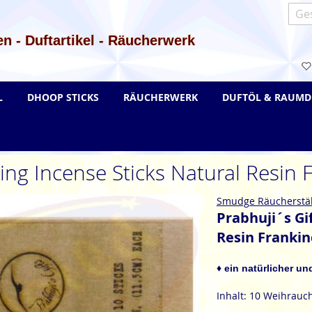
Such
n - Duftartikel - Räucherwerk
L
DHOOP STICKS
RÄUCHERWERK
DUFTÖL & RAUMD
ing Incense Sticks Natural Resin
Smudge Räucherstä
Prabhuji´s Gi
Resin Franki
♦ ein natürlicher un
Inhalt: 10 Weihrauch