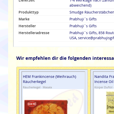
Lieferzeit
1-4 Werktage nach Zahlu
abweichend)
Produkttyp
Smudge Räucherstäbche
Marke
Prabhuji´s Gifts
Hersteller
Prabhuji`s Gifts
Herstelleradresse
Prabhuji`s Gifts, 858 Rout
USA, service@prabhujisgi
Wir empfehlen dir die folgenden interessa
HEM Frankincense (Weihrauch)
Nandita Fr
Räucherkegel
Incense Oil
Räucherkegel · Masala
Körper Duftöl 