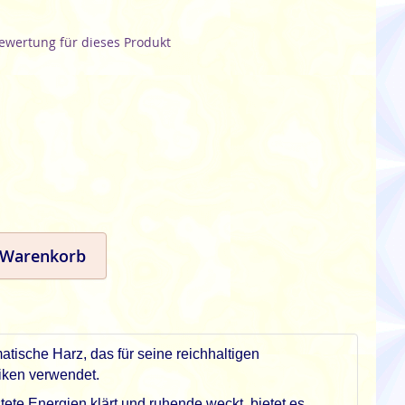
Bewertung für dieses Produkt
 Warenkorb
tische Harz, das für seine reichhaltigen
tiken verwendet.
ete Energien klärt und ruhende weckt, bietet es