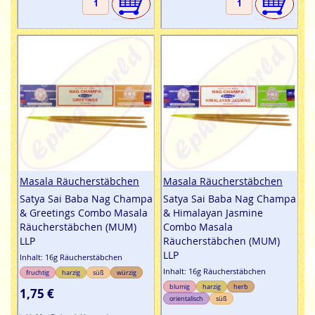
Masala Räucherstäbchen
Masala Räucherstäbchen
Satya Sai Baba Nag Champa
Satya Sai Baba Nag Champa
& Greetings Combo Masala
& Himalayan Jasmine
Räucherstäbchen (MUM)
Combo Masala
LLP
Räucherstäbchen (MUM)
LLP
Inhalt: 16g Räucherstäbchen
Inhalt: 16g Räucherstäbchen
fruchtig
harzig
süß
würzig
blumig
harzig
herb
1,75 €
orientalisch
süß