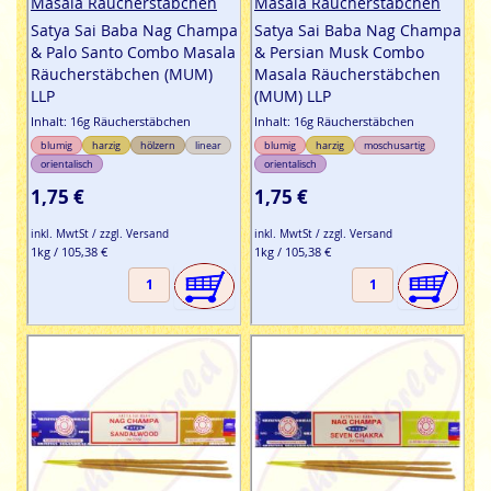
Masala Räucherstäbchen
Masala Räucherstäbchen
Satya Sai Baba Nag Champa
Satya Sai Baba Nag Champa
& Palo Santo Combo Masala
& Persian Musk Combo
Räucherstäbchen (MUM)
Masala Räucherstäbchen
LLP
(MUM) LLP
Inhalt: 16g Räucherstäbchen
Inhalt: 16g Räucherstäbchen
blumig
harzig
hölzern
linear
blumig
harzig
moschusartig
orientalisch
orientalisch
1,75 €
1,75 €
inkl. MwtSt / zzgl. Versand
inkl. MwtSt / zzgl. Versand
1kg / 105,38 €
1kg / 105,38 €