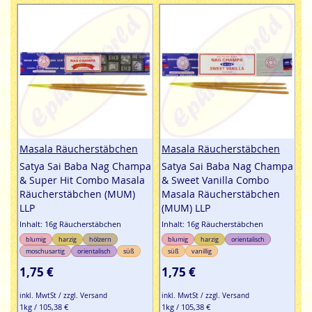
Masala Räucherstäbchen
Masala Räucherstäbchen
Satya Sai Baba Nag Champa
Satya Sai Baba Nag Champa
& Super Hit Combo Masala
& Sweet Vanilla Combo
Räucherstäbchen (MUM)
Masala Räucherstäbchen
LLP
(MUM) LLP
Inhalt: 16g Räucherstäbchen
Inhalt: 16g Räucherstäbchen
blumig
harzig
hölzern
blumig
harzig
orientalisch
moschusartig
orientalisch
süß
süß
vanillig
1,75 €
1,75 €
inkl. MwtSt / zzgl. Versand
inkl. MwtSt / zzgl. Versand
1kg / 105,38 €
1kg / 105,38 €