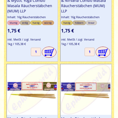
& Mystic Yoga Combo
& Nirvana Combo Masala
Masala Räucherstäbchen
Räucherstäbchen (MUM)
(MUM) LLP
LLP
Inhalt: 16g Räucherstäbchen
Inhalt: 16g Räucherstäbchen
blumig
erdig
harzig
würzig
harzig
hölzern
linear
1,75 €
1,75 €
inkl. MwtSt / zzgl. Versand
inkl. MwtSt / zzgl. Versand
1kg / 105,38 €
1kg / 105,38 €