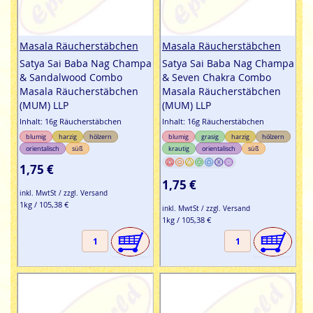
Masala Räucherstäbchen
Masala Räucherstäbchen
Satya Sai Baba Nag Champa
Satya Sai Baba Nag Champa
& Sandalwood Combo
& Seven Chakra Combo
Masala Räucherstäbchen
Masala Räucherstäbchen
(MUM) LLP
(MUM) LLP
Inhalt: 16g Räucherstäbchen
Inhalt: 16g Räucherstäbchen
blumig
harzig
hölzern
blumig
grasig
harzig
hölzern
orientalisch
süß
krautig
orientalisch
süß
1,75 €
1,75 €
inkl. MwtSt / zzgl. Versand
1kg / 105,38 €
inkl. MwtSt / zzgl. Versand
1kg / 105,38 €