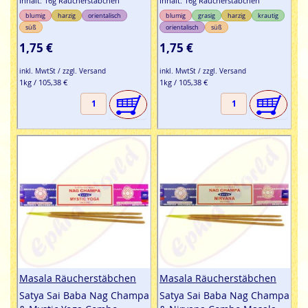
Inhalt: 16g Räucherstäbchen
Inhalt: 16g Räucherstäbchen
blumig
harzig
orientalisch
blumig
grasig
harzig
krautig
süß
orientalisch
süß
1,75 €
1,75 €
inkl. MwtSt / zzgl. Versand
inkl. MwtSt / zzgl. Versand
1kg / 105,38 €
1kg / 105,38 €
Masala Räucherstäbchen
Masala Räucherstäbchen
Satya Sai Baba Nag Champa
Satya Sai Baba Nag Champa