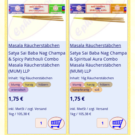
Masala Räucherstäbchen
Masala Räucherstäbchen
Satya Sai Baba Nag Champa
Satya Sai Baba Nag Champa
& Spicy Patchouli Combo
& Spiritual Aura Combo
Masala Räucherstäbchen
Masala Räucherstäbchen
(MUM) LLP
(MUM) LLP
Inhalt: 16g Räucherstäbchen
Inhalt: 16g Räucherstäbchen
blumig
harzig
hölzern
blumig
harzig
hölzern
orientalisch
kampferartig
süß
1,75 €
1,75 €
inkl. MwtSt / zzgl. Versand
inkl. MwtSt / zzgl. Versand
1kg / 105,38 €
1kg / 105,38 €