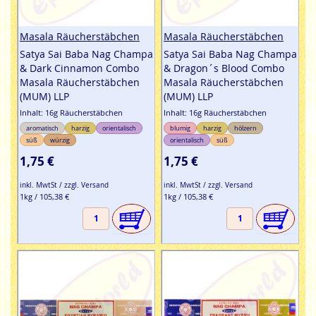
Masala Räucherstäbchen
Masala Räucherstäbchen
Satya Sai Baba Nag Champa
Satya Sai Baba Nag Champa
& Dark Cinnamon Combo
& Dragon´s Blood Combo
Masala Räucherstäbchen
Masala Räucherstäbchen
(MUM) LLP
(MUM) LLP
Inhalt: 16g Räucherstäbchen
Inhalt: 16g Räucherstäbchen
aromatisch
harzig
orientalisch
blumig
harzig
hölzern
süß
würzig
orientalisch
süß
1,75 €
1,75 €
inkl. MwtSt / zzgl. Versand
inkl. MwtSt / zzgl. Versand
1kg / 105,38 €
1kg / 105,38 €