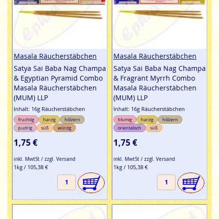
Masala Räucherstäbchen
Masala Räucherstäbchen
Satya Sai Baba Nag Champa
Satya Sai Baba Nag Champa
& Egyptian Pyramid Combo
& Fragrant Myrrh Combo
Masala Räucherstäbchen
Masala Räucherstäbchen
(MUM) LLP
(MUM) LLP
Inhalt: 16g Räucherstäbchen
Inhalt: 16g Räucherstäbchen
fruchtig
harzig
hölzern
blumig
harzig
hölzern
pudrig
süß
würzig
orientalisch
süß
1,75 €
1,75 €
inkl. MwtSt / zzgl. Versand
inkl. MwtSt / zzgl. Versand
1kg / 105,38 €
1kg / 105,38 €