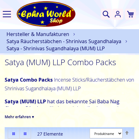
W
Suche
Hersteller & Manufakturen
Satya Räucherstäbchen - Shrinivas Sugandhalaya
Satya - Shrinivas Sugandhalaya (MUM) LLP
Satya (MUM) LLP Combo Packs
Satya Combo Packs
Incense Sticks/Räucherstäbchen von
Shrinivas Sugandhalaya (MUM) LLP
Satya (MUM) LLP
hat das bekannte Sai Baba Nag
Champa Räucherstäbchen mit jeweils einem anderen
Duft ihrer großen Duftpalette in eine Schachtel
Mehr erfahren ▾
gepackt. Die beiden Düfte sind getrennt voneinander
verpackt, so dass man die Sorten einzeln entnehmen
Abs
Anzeigen
Liste
Liste
27
Elemente
kann. Öffnet man die Packung auf der blauen Seite,
sor
als