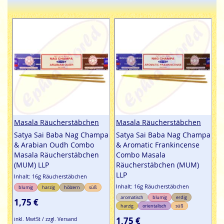
dann hat man das Nag Champa Stäbchen, öffnet man
die andere Seite, dann hat man die andere Sorte.
sagt, wenn man den Nag Champa
Ephra World Shop
Duft mag und mal eine andere Sorte probieren
möchte, dann hat man hier eine wunderbare
Möglichkeit das zu tun.
Einfach bestellen & günstig
kaufen - leicht gemacht.
Masala Räucherstäbchen
Masala Räucherstäbchen
Satya Sai Baba Nag Champa
Satya Sai Baba Nag Champa
& Arabian Oudh Combo
& Aromatic Frankincense
Masala Räucherstäbchen
Combo Masala
(MUM) LLP
Räucherstäbchen (MUM)
LLP
Inhalt: 16g Räucherstäbchen
Inhalt: 16g Räucherstäbchen
blumig
harzig
hölzern
süß
aromatisch
blumig
erdig
1,75 €
harzig
orientalisch
süß
1,75 €
inkl. MwtSt / zzgl. Versand