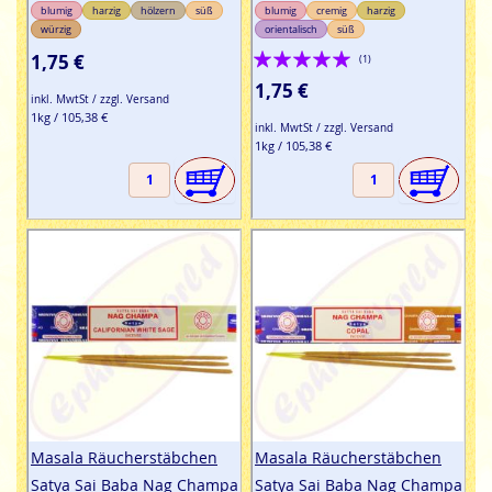
blumig
harzig
hölzern
süß
blumig
cremig
harzig
würzig
orientalisch
süß
Bewertung:
1,75 €
(1)
100%
1,75 €
inkl. MwtSt / zzgl. Versand
1kg / 105,38 €
inkl. MwtSt / zzgl. Versand
1kg / 105,38 €
Masala Räucherstäbchen
Masala Räucherstäbchen
Satya Sai Baba Nag Champa
Satya Sai Baba Nag Champa