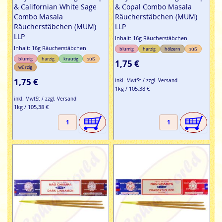
& Californian White Sage
& Copal Combo Masala
Combo Masala
Räucherstäbchen (MUM)
Räucherstäbchen (MUM)
LLP
LLP
Inhalt: 16g Räucherstäbchen
Inhalt: 16g Räucherstäbchen
blumig
harzig
hölzern
süß
blumig
harzig
krautig
süß
1,75 €
würzig
1,75 €
inkl. MwtSt / zzgl. Versand
1kg / 105,38 €
inkl. MwtSt / zzgl. Versand
1kg / 105,38 €