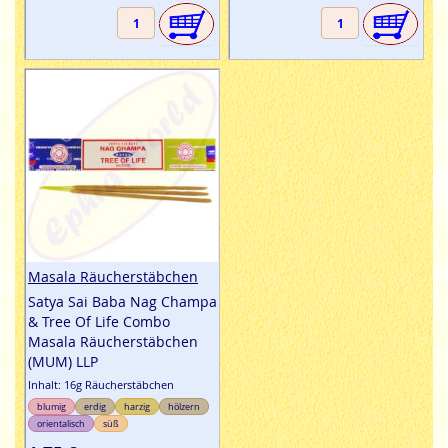
Masala Räucherstäbchen
Satya Sai Baba Nag Champa
& Tree Of Life Combo
Masala Räucherstäbchen
(MUM) LLP
Inhalt: 16g Räucherstäbchen
blumig
erdig
harzig
hölzern
orientalisch
süß