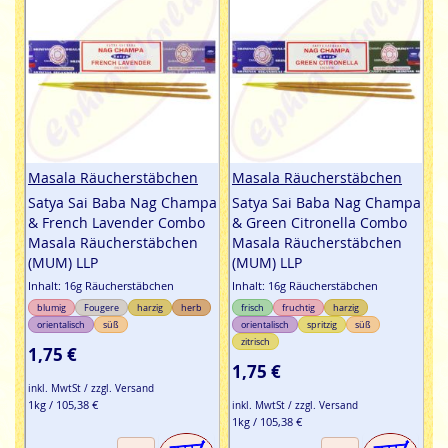
Masala Räucherstäbchen
Masala Räucherstäbchen
Satya Sai Baba Nag Champa
Satya Sai Baba Nag Champa
& French Lavender Combo
& Green Citronella Combo
Masala Räucherstäbchen
Masala Räucherstäbchen
(MUM) LLP
(MUM) LLP
Inhalt: 16g Räucherstäbchen
Inhalt: 16g Räucherstäbchen
blumig
Fougere
harzig
herb
frisch
fruchtig
harzig
orientalisch
süß
orientalisch
spritzig
süß
zitrisch
1,75 €
1,75 €
inkl. MwtSt / zzgl. Versand
1kg / 105,38 €
inkl. MwtSt / zzgl. Versand
1kg / 105,38 €