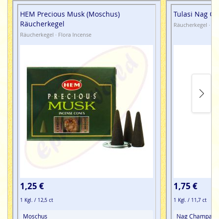
sie zum Glimmen zu bringen. Sollten kleine Reste
HEM Precious Musk (Moschus)
Tulasi Nag C
übrigbleiben, kannst Du diese mit ein wenig Räucherkohle
Räucherkegel
abglimmen lassen und nichts von den aromatischen und
Räucherkegel · Ma
Räucherkegel · Flora Incense
wertvollen Räucherbriketts bleibt ungenutzt. Um die
Räucher Briketts noch stilvoller abglimmen zu lassen,
empfehlen wir Dir unsere speziellen Terracotta South-West
Style Räucheröfchen oder das South West Style TeePee,
in die man die Räucherbriketts hineinstellen kann, um sie
sicher abglimmen zu lassen. Eine angenehme Auszeit mit
dem
7 Scent Sampler
Räucherbriketts
von
INCIENSO
DE SANTA FE
wünscht Dir
Ephra World Shop
.
1,25 €
1,75 €
1 Kgl. / 12,5 ct
1 Kgl. / 11,7 ct
Moschus
Nag Champa