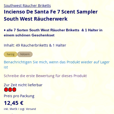
Zum
Southwest Räucher Briketts
Anfang
Incienso De Santa Fe 7 Scent Sampler
der
South West Räucherwerk
Bildgalerie
springen
♦ alle 7 Sorten South West Räucher Briketts & 1 Halter in
einem schönen Geschenkset
Inhalt: 49 Räucherbriketts & 1 Halter
harzig
hölzern
Benachrichtigen Sie mich, wenn das Produkt wieder auf Lager
ist
Schreibe die erste Bewertung für dieses Produkt
Zur Zeit nicht lieferbar
Preis pro Packung
12,45 €
inkl. MwtSt / zzgl. Versand