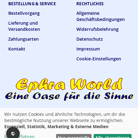
BESTELLUNG & SERVICE
RECHTLICHES
Bestellvorgang
Allgemeine
Geschäftsbedingungen
Lieferung und
Versandkosten
Widerrufsbelehrung
Zahlungsarten
Datenschutz
Kontakt
Impressum
Cookie-Einstellungen
Wir nutzen Cookies und ähnliche Technologien, um dir die
Ephra World Shop —
verbindet · versorgt · verwöhnt
bestmögliche Nutzung unserer Webseite zu ermöglichen.
Essenziell, Statistik, Marketing & Externe Medien
Copyright © 2014 - 2026 Ephra World. Alle Rechte vorbehalten. / All rights
Mehr erfahren
reserved. Powered by Lemmy Tauer
Nur essenzielle
Alle akzeptieren