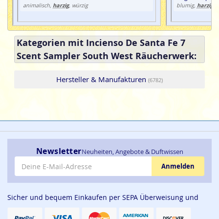
harzig
harzig
h
animalisch,
, würzig
blumig,
,
Kategorien mit Incienso De Santa Fe 7
Scent Sampler South West Räucherwerk:
Hersteller & Manufakturen
(6782)
Newsletter
Neuheiten, Angebote & Duftwissen
E-Mail-Adresse
Anmelden
Sicher und bequem Einkaufen per SEPA Überweisung und