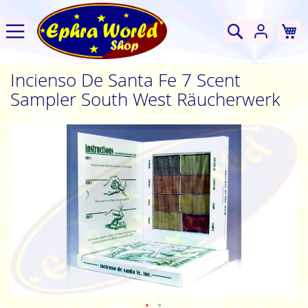
W
Suche
Incienso De Santa Fe 7 Scent
Sampler South West Räucherwerk
Zum
Ende
der
Bildgalerie
springen