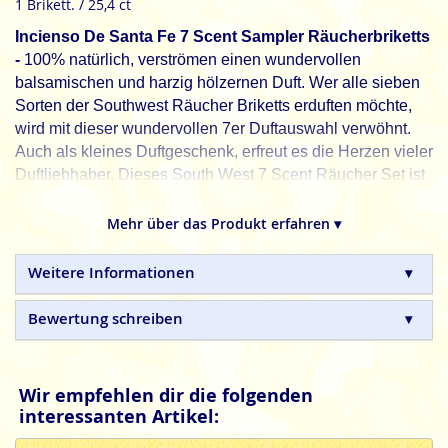
1 Brikett. / 25,4 ct
Incienso De Santa Fe 7 Scent Sampler Räucherbriketts
-
100% natürlich, verströmen einen wundervollen
balsamischen und harzig hölzernen Duft. Wer alle sieben
Sorten der Southwest Räucher Briketts erduften möchte,
wird mit dieser wundervollen 7er Duftauswahl verwöhnt.
Auch als kleines Duftgeschenk, erfreut es die Herzen vieler
Duftliebhaber. Dieses South West 7 Scent Räucher Set ist
orginell und außergewöhnlich anders aber auch
besonders im Duft. Hergestellt werden die Räucherbriketts
Mehr über das Produkt erfahren ▾
aus bereits abgestorbenen Bäumen aus dem Südwesten
der Vereinigten Staaten. Ausgewählt, um als Duft unsere
Weitere Informationen
Sinne zu erfreuen, wurden die 7 Sorten:
Adler - Cedar - Fir
Balsam - Hickory - Juniper - Mesquite - Piñon,
von denen
Bewertung schreiben
jeweils 7 Räucher Briketts in der Packung enthalten sind.
Incienso De Santa Fe, 100% natürliches Räucherwerk.
Diese Southwest Räucherbriketts werden ohne weitere
Wir empfehlen dir die folgenden
Hilfsmittel gepresst, sind daher leicht spröde und
interessanten Artikel:
benötigen etwas mehr Zeit als anderes Räucherwerk, um