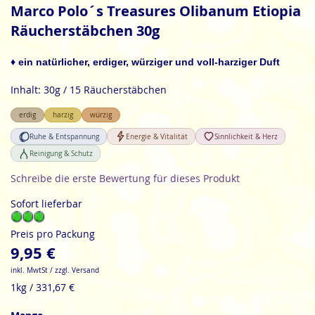
Anfang
Marco Polo´s Treasures Olibanum Etiopia
der
Räucherstäbchen 30g
Bildgalerie
springen
♦ ein natürlicher, erdiger, würziger und voll-harziger Duft
Inhalt: 30g / 15 Räucherstäbchen
erdig
harzig
würzig
Ruhe & Entspannung
Energie & Vitalität
Sinnlichkeit & Herz
Reinigung & Schutz
Schreibe die erste Bewertung für dieses Produkt
Sofort lieferbar
Preis pro Packung
9,95 €
inkl. MwtSt / zzgl. Versand
1kg / 331,67 €