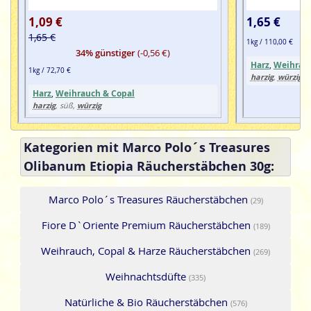
1,09 €
1,65 €
1,65 €
1kg / 110,00 €
34% günstiger
(-0,56 €)
Harz
,
Weihrauc
1kg / 72,70 €
harzig
würzig
,
Harz
,
Weihrauch & Copal
harzig
würzig
, süß,
Kategorien mit Marco Polo´s Treasures
Olibanum Etiopia Räucherstäbchen 30g:
Marco Polo´s Treasures Räucherstäbchen
(29)
Fiore D`Oriente Premium Räucherstäbchen
(189)
Weihrauch, Copal & Harze Räucherstäbchen
(269)
Weihnachtsdüfte
(335)
Natürliche & Bio Räucherstäbchen
(576)