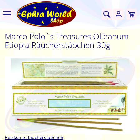
W
Suche
Marco Polo´s Treasures Olibanum
Etiopia Räucherstäbchen 30g
Zum
Ende
der
Bildgalerie
springen
Zum
Holzkohle-Räucherstäbchen