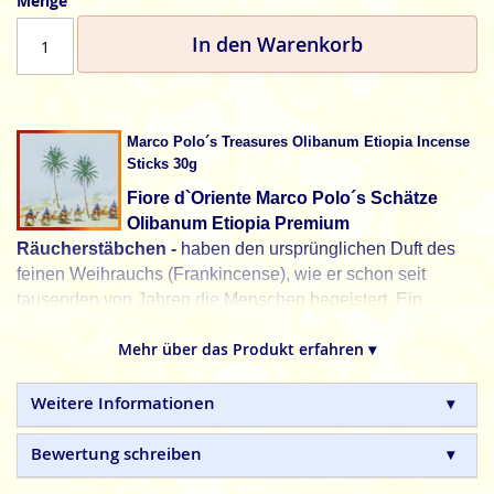
Menge
In den Warenkorb
Marco Polo´s Treasures Olibanum Etiopia Incense
Sticks 30g
Fiore d`Oriente Marco Polo´s Schätze
Olibanum Etiopia Premium
Räucherstäbchen -
haben den ursprünglichen Duft des
feinen Weihrauchs (Frankincense), wie er schon seit
tausenden von Jahren die Menschen begeistert. Ein
verführerischer, orientalischer und sehr beruhigender
Mehr über das Produkt erfahren ▾
Wohlgeruch entströmt diesen Räucherstäbchen und
spendet die Kraft der unverfälschten Natur.
Weitere Informationen
Aus dem Wüstenhochland des südlichen Äthiopien, in der
Nähe der Region wo der Homo Sapiens das Licht der Welt
Bewertung schreiben
erblickte, wird das hochbezahlte und sehr begehrte
goldbraune Räucherharz bis in alle Welt gehandelt. Das