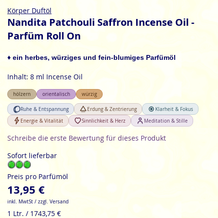
Zum
Körper Duftöl
Anfang
Nandita Patchouli Saffron Incense Oil -
der
Parfüm Roll On
Bildgalerie
springen
♦ ein herbes, würziges und fein-blumiges Parfümöl
Inhalt: 8 ml Incense Oil
hölzern
orientalisch
würzig
Ruhe & Entspannung
Erdung & Zentrierung
Klarheit & Fokus
Energie & Vitalität
Sinnlichkeit & Herz
Meditation & Stille
Schreibe die erste Bewertung für dieses Produkt
Sofort lieferbar
Preis pro Parfümöl
13,95 €
inkl. MwtSt / zzgl. Versand
1 Ltr. / 1743,75 €