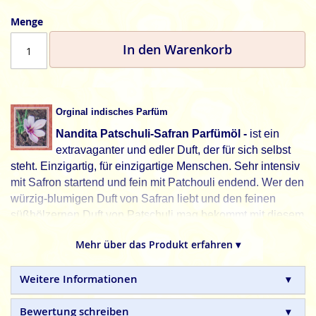
Menge
In den Warenkorb
Orginal indisches Parfüm
Nandita Patschuli-Safran Parfümöl -
ist ein
extravaganter und edler Duft, der für sich selbst
steht. Einzigartig, für einzigartige Menschen. Sehr intensiv
mit Safron startend und fein mit Patchouli endend. Wer den
würzig-blumigen Duft von Safran liebt und den feinen
süßhölzernen Duft von Patschuli mag bekommt mit diesem
Parfümöl die volle Duftbefriedigung.
Mehr über das Produkt erfahren ▾
Kostbarer Saffron verbunden mit edlem Patschuli feinster
Qualität. Dieses Incense Duftöl betört die Sinne und
Weitere Informationen
schenkt geistige und emotionale Stärke.
Nandita Incense Öl ist das besondere Parfüm mit
Bewertung schreiben