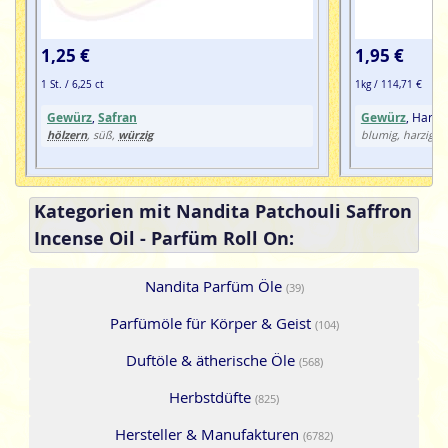
1,25 €
1,95 €
1 St. / 6,25 ct
1kg / 114,71 €
Gewürz
,
Safran
Gewürz
, Harz
hölzern
würzig
w
, süß,
blumig, harzig,
Kategorien mit Nandita Patchouli Saffron
Incense Oil - Parfüm Roll On:
Nandita Parfüm Öle
(39)
Parfümöle für Körper & Geist
(104)
Duftöle & ätherische Öle
(568)
Herbstdüfte
(825)
Hersteller & Manufakturen
(6782)