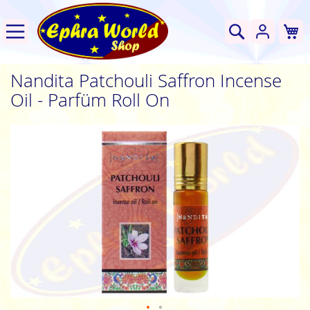
W
Suche
Nandita Patchouli Saffron Incense
Oil - Parfüm Roll On
Zum
Ende
der
Bildgalerie
springen