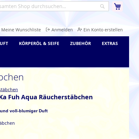
Warenk
Suche
e
Meine Wunschliste
Anmelden
Ein Konto erstellen
UFT
KÖRPERÖL & SEIFE
ZUBEHÖR
EXTRAS
bchen
stäbchen
Ka Fuh Aqua Räucherstäbchen
r und voll-blumiger Duft
täbchen