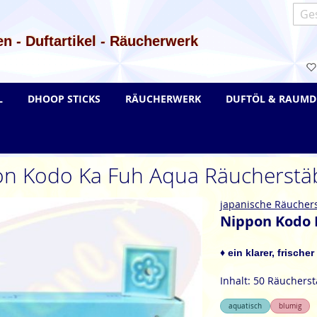
Such
n - Duftartikel - Räucherwerk
L
DHOOP STICKS
RÄUCHERWERK
DUFTÖL & RAUMD
on Kodo Ka Fuh Aqua Räucherstä
japanische Räucher
Nippon Kodo 
♦ ein klarer, frische
Inhalt: 50 Räuchers
aquatisch
blumig