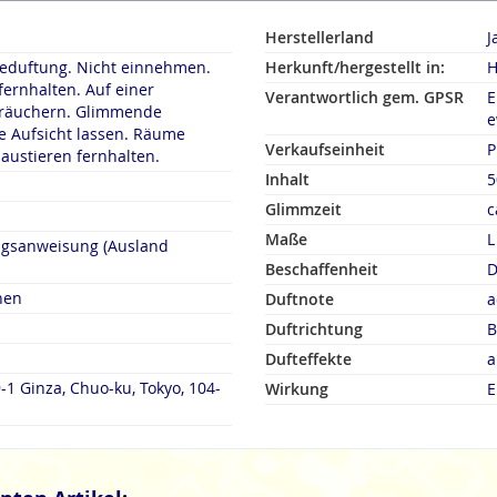
Herstellerland
J
duftung. Nicht einnehmen.
Herkunft/hergestellt in:
H
fernhalten. Auf einer
Verantwortlich gem. GPSR
E
rn. Glimmende
e
 Aufsicht lassen. Räume
Verkaufseinheit
P
austieren fernhalten.
Inhalt
5
Glimmzeit
c
Maße
L
ngsanweisung (Ausland
Beschaffenheit
D
hen
Duftnote
a
Duftrichtung
B
Dufteffekte
a
-1 Ginza, Chuo-ku, Tokyo, 104-
Wirkung
E