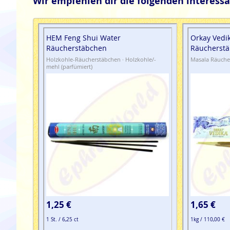
Wir empfehlen dir die folgenden interessa
HEM Feng Shui Water
Orkay Vedi
Räucherstäbchen
Räucherst
Holzkohle-Räucherstäbchen · Holzkohle/-
Masala Räuche
mehl (parfümiert)
1,25 €
1,65 €
1 St. / 6,25 ct
1kg / 110,00 €