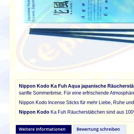
Zum
Anfang
der
Nippon Kodo Ka Fuh Aqua japanische Räucherst
Bildgalerie
sanfte Sommerbrise. Für eine erfrischende Atmosphär
springen
Nippon Kodo Incense Sticks für mehr Liebe, Ruhe un
Nippon Kodo
Ka Fuh Räucherstäbchen sind aus 100% 
Weitere Informationen
Bewertung schreiben