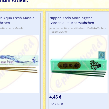
nten Artikel:
ka Aqua Fresh Masala
Nippon Kodo Morningstar
äbchen
Gardenia Räucherstäbchen
rstäbchen · Masala
japanische Räucherstäbchen · Duftstoff ohne
Trägerhölzchen
4,45 €
1 St. / 8,9 ct