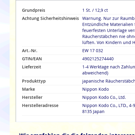
Grundpreis
1 St. / 12,9 ct
Achtung Sicherheitshinweis
Warnung. Nur zur Raumbe
Entzündliche Materialien 
feuerfesten Unterlage verräuche
Räucherstäbchen nie ohne
lüften. Von Kindern und H
Art.-Nr.
EW 17 032
GTIN/EAN
4902125274440
Lieferzeit
1-4 Werktage nach Zahlu
abweichend)
Produkttyp
japanische Räucherstäbc
Marke
Nippon Kodo
Hersteller
Nippon Kodo Co., Ltd.
Herstelleradresse
Nippon Kodo Co., LTD., 4-9
8135 Japan