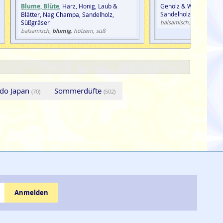
Blume, Blüte
, Harz, Honig, Laub &
Gehölz & Wurzeln, Har
Sandelholz
Blätter, Nag Champa, Sandelholz,
Süßgräser
balsamisch, harzig, hölz
blumig
balsamisch,
, hölzern, süß
odo Japan
Sommerdüfte
(70)
(502)
Anmelden