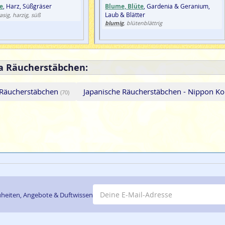
e
, Harz, Süßgräser
Blume, Blüte
, Gardenia & Geranium,
Laub & Blätter
rasig, harzig, süß
blumig
, blütenblättrig
a Räucherstäbchen:
 Räucherstäbchen
Japanische Räucherstäbchen - Nippon K
(70)
E-Mail-Adresse
heiten, Angebote & Duftwissen