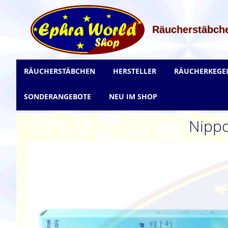
Zum
Inhalt
springen
Räucherstäbche
RÄUCHERSTÄBCHEN
HERSTELLER
RÄUCHERKEGE
SONDERANGEBOTE
NEU IM SHOP
Nipp
Zum
Ende
der
Bildgalerie
springen