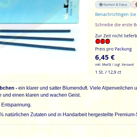
Klarheit & Fokus
Benachrichtigen Sie
Schreibe die erste 
Zur Zeit nicht liefer
Preis pro Packung
6,45 €
inkl. MwtSt / zzgl. Versand
1 St. / 12,9 ct
äbchen -
ein klarer und satter Blumenduft. Viele Alpenveilchen
e und einen klaren und wachen Geist.
d Entspannung.
natürlichen Zutaten und in Handarbeit hergestellte Premium-S