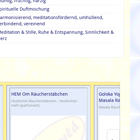
lumig, fruchtig, harzig
pirituelle Duftmischung
armonisierend, meditationsfördernd, umhüllend,
erbindend, vereinend
editation & Stille, Ruhe & Entspannung, Sinnlichkeit &
erz
HEM Om Räucherstäbchen
Goloka Yoga Creativ
Masala Räucherstä
Holzkohle-Räucherstäbchen · Holzkohle/-
mehl (parfümiert)
Masala Räucherstäbchen 