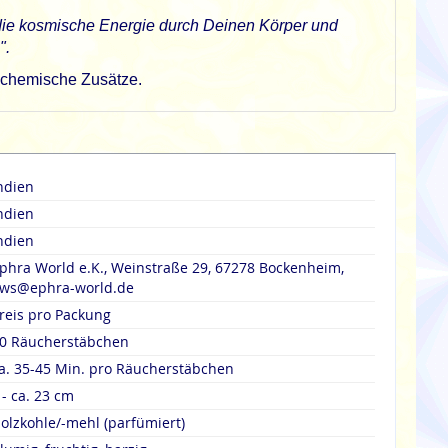
die kosmische Energie durch Deinen Körper und
".
rochemische Zusätze.
ndien
ndien
ndien
phra World e.K., Weinstraße 29, 67278 Bockenheim,
ws@ephra-world.de
reis pro Packung
0 Räucherstäbchen
a. 35-45 Min. pro Räucherstäbchen
 - ca. 23 cm
olzkohle/-mehl (parfümiert)