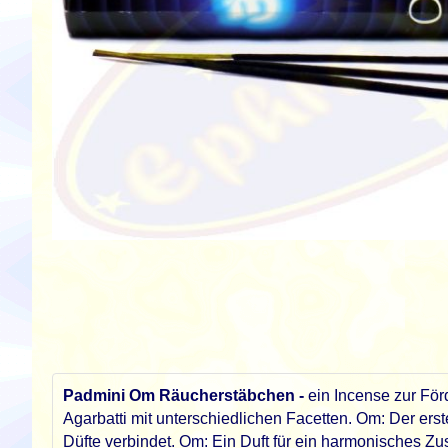
Zum
Anfang
der
Bildgalerie
springen
Padmini Om Räucherstäbchen -
ein Incense zur För
Agarbatti mit unterschiedlichen Facetten. Om: Der ers
Düfte verbindet. Om: Ein Duft für ein harmonisches 