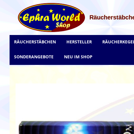
Zum
Inhalt
springen
Räucherstäbche
RÄUCHERSTÄBCHEN
HERSTELLER
RÄUCHERKEGE
SONDERANGEBOTE
NEU IM SHOP
Zum
Ende
der
Bildgalerie
springen