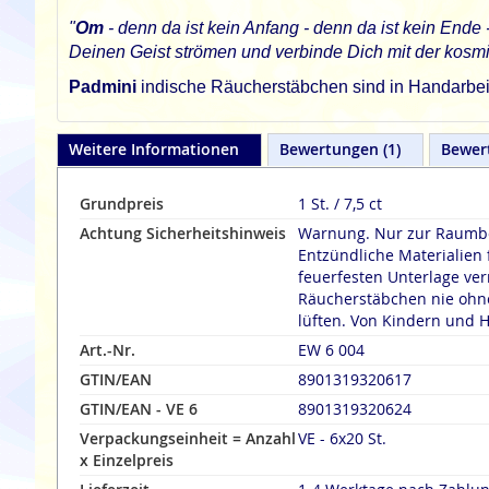
"
Om
- denn da ist kein Anfang - denn da ist kein End
Deinen Geist strömen und verbinde Dich mit der kosm
Padmini
indische Räucherstäbchen sind in Handarbeit 
Weitere Informationen
Bewertungen
1
Bewer
Grundpreis
1 St. / 7,5 ct
Achtung Sicherheitshinweis
Warnung. Nur zur Raumbe
Entzündliche Materialien 
feuerfesten Unterlage verräuche
Räucherstäbchen nie ohne
lüften. Von Kindern und H
Art.-Nr.
EW 6 004
GTIN/EAN
8901319320617
GTIN/EAN - VE 6
8901319320624
Verpackungseinheit = Anzahl
VE - 6x20 St.
x Einzelpreis