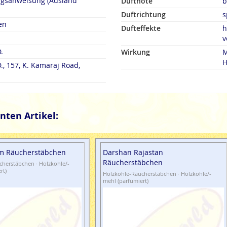
ngsanweisung (Ausland
Duftnote
b
Duftrichtung
s
en
Dufteffekte
h
v
.
Wirkung
M
H
., 157, K. Kamaraj Road,
nten Artikel:
m Räucherstäbchen
Darshan Rajastan
Räucherstäbchen
herstäbchen · Holzkohle/-
rt)
Holzkohle-Räucherstäbchen · Holzkohle/-
mehl (parfümiert)