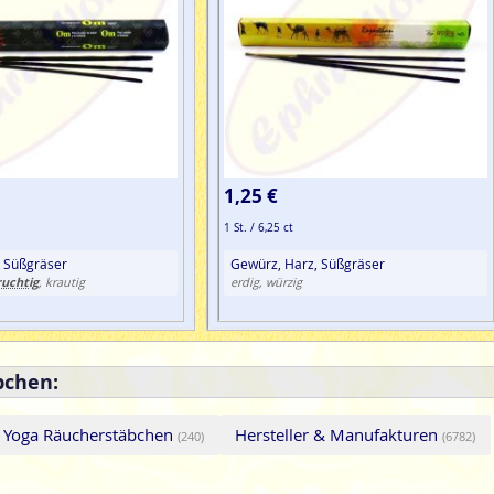
1,25 €
1 St. / 6,25 ct
, Süßgräser
Gewürz, Harz, Süßgräser
ruchtig
, krautig
erdig, würzig
bchen:
& Yoga Räucherstäbchen
Hersteller & Manufakturen
(240)
(6782)