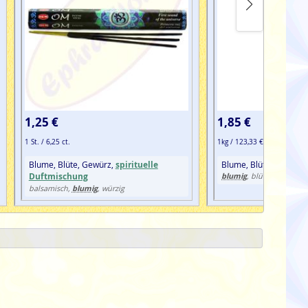
1,25 €
1,85 €
1 St. / 6,25 ct.
1kg / 123,33 €
Blume, Blüte, Gewürz,
spirituelle
Blume, Blüte, Harz, H
Duftmischung
blumig
, blütenblättrig, 
blumig
balsamisch,
, würzig