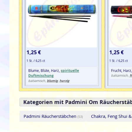
1,25 €
1,25 €
1 St. / 6,25 ct
1 St. / 6,25 ct
Blume, Blüte, Harz,
spirituelle
Frucht, Harz
Duftmischung
f
balsamisch,
blumig
harzig
balsamisch,
,
Kategorien mit Padmini Om Räucherstä
Padmini Räucherstäbchen
Chakra, Feng Shui 
(53)