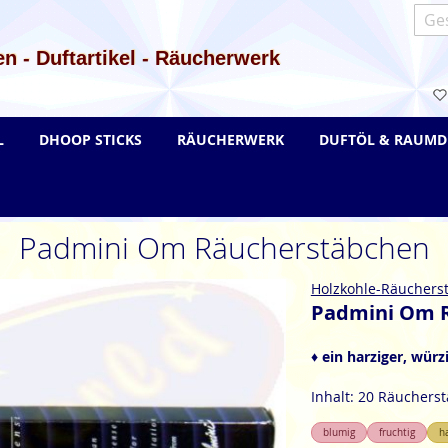
Such
n - Duftartikel - Räucherwerk
L
DHOOP STICKS
RÄUCHERWERK
DUFTÖL & RAUMD
Padmini Om Räucherstäbchen
Holzkohle-Räuchers
Padmini Om 
♦ ein harziger, würz
Inhalt: 20 Räuchers
blumig
fruchtig
h