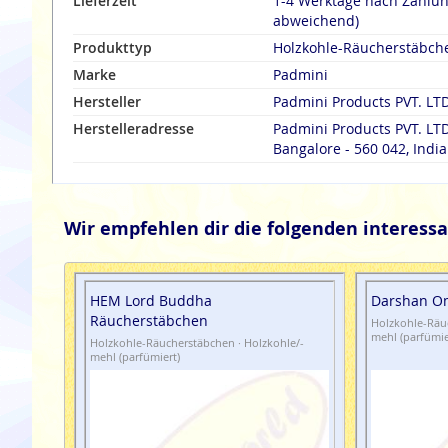
Lieferzeit
1-4 Werktage nach Zahlu
abweichend)
Produkttyp
Holzkohle-Räucherstäbch
Marke
Padmini
Hersteller
Padmini Products PVT. LTD
Herstelleradresse
Padmini Products PVT. LTD
Bangalore - 560 042, India
Wir empfehlen dir die folgenden interessa
HEM Lord Buddha
Darshan O
Räucherstäbchen
Holzkohle-Räuc
mehl (parfümie
Holzkohle-Räucherstäbchen · Holzkohle/-
mehl (parfümiert)