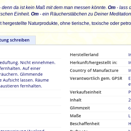
e - denn da ist kein Maß mit dem man messen könnte.
Om
- lass 
ischen Einheit.
Om
- ein Räucherstäbchen zu Deiner Meditation
hergestellte Naturprodukte, ohne tierische, toxische oder pet
tung schreiben
Herstellerland
I
duftung. Nicht einnehmen.
Herkunft/hergestellt in:
I
fernhalten. Auf einer
Country of Manufacture
I
rn. Glimmende
Verantwortlich gem. GPSR
E
 Aufsicht lassen. Räume
e
austieren fernhalten.
Verkaufseinheit
P
Inhalt
2
Glimmzeit
c
Maße
L
Beschaffenheit
H