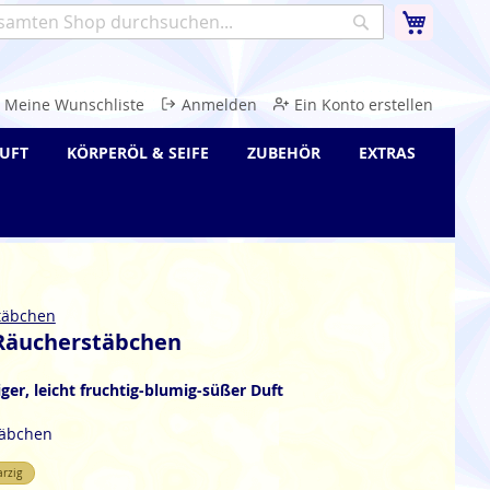
Warenk
Suche
e
Meine Wunschliste
Anmelden
Ein Konto erstellen
UFT
KÖRPERÖL & SEIFE
ZUBEHÖR
EXTRAS
täbchen
Räucherstäbchen
iger, leicht fruchtig-blumig-süßer Duft
täbchen
arzig