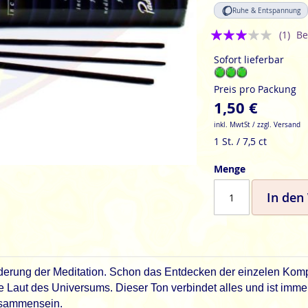
Ruhe & Entspannung
Bewertung:
(1)
Be
3
Sofort lieferbar
Preis pro Packung
1,50 €
inkl. MwtSt / zzgl. Versand
1 St. / 7,5 ct
Menge
In den
derung der Meditation. Schon das Entdecken der einzelen Kompo
te Laut des Universums. Dieser Ton verbindet alles und ist im
Zusammensein.