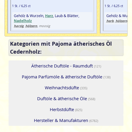
1 St. / 6,25 ct
1 St. / 6,25 ct
Gehölz & Wurzeln,
Harz
, Laub & Blätter,
Gehölz & Wurz
Nadelholz
herb
hölzern
,
harzig
hölzern
,
, moosig
Kategorien mit Pajoma ätherisches Öl
Cedernholz:
Ätherische Duftöle - Raumduft
(121)
Pajoma Parfümöle & ätherische Duftöle
(138)
Weihnachtsdüfte
(335)
Duftöle & ätherische Öle
(568)
Herbstdüfte
(825)
Hersteller & Manufakturen
(6782)