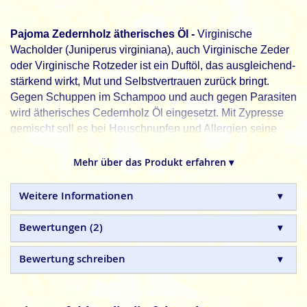
Pajoma Zedernholz ätherisches Öl -
Virginische
Wacholder (Juniperus virginiana), auch Virginische Zeder
oder Virginische Rotzeder ist ein Duftöl, das ausgleichend-
stärkend wirkt, Mut und Selbstvertrauen zurück bringt.
Gegen Schuppen im Schampoo und auch gegen Parasiten
wird ätherisches Cedernholz Öl eingesetzt. Mit Zypresse
gemischt soll es bei Heuschnupfen und Allergien seine
Wirkung zeigen.
Mehr über das Produkt erfahren ▾
Pajoma, Düfte erfüllen das Leben mit Freude.
Pajoma
ätherische Öle sind hochwertige Duftöle, die
Weitere Informationen
strengen Qualitätsanforderungen entsprechen. Eine
ständige Qualitätskontrolle sorgt für einen unbeschwerten
Bewertungen
2
Duftgenuss.
Inhaltsstoffe/Ingredients: [3R.(3a, 3aß,7ß, 8aa)]-2, 3,4,7,8,8a
Bewertung schreiben
Hexahydro-3,6,8,8-tetramethyl-1H-3a,7-methanoazulen, 2-Methyl-6-(4-
methylclohex-3-en-1-yliden) hept-2-en.