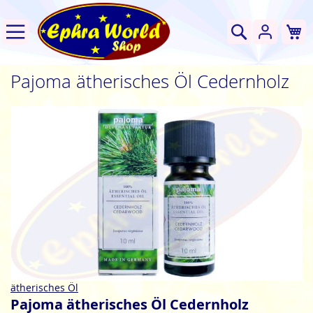
W
Suche
Pajoma ätherisches Öl Cedernholz
Zum
Ende
der
Bildgalerie
springen
Zum
ätherisches Öl
Anfang
Pajoma ätherisches Öl Cedernholz