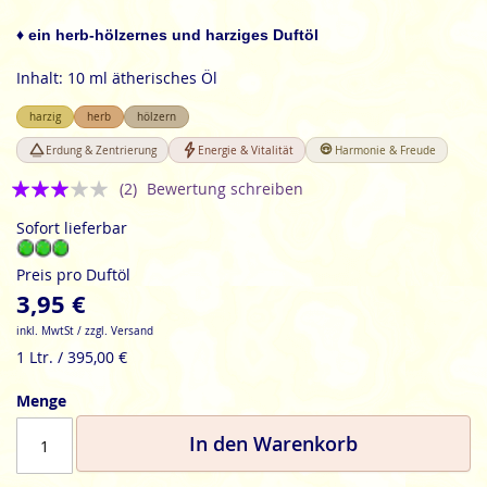
der
Bildgalerie
♦ ein herb-hölzernes und harziges Duftöl
springen
Inhalt: 10 ml ätherisches Öl
harzig
herb
hölzern
Erdung & Zentrierung
Energie & Vitalität
Harmonie & Freude
Bewertung:
(2)
Bewertung schreiben
3
Sofort lieferbar
Preis pro Duftöl
3,95 €
inkl. MwtSt / zzgl. Versand
1 Ltr. / 395,00 €
Menge
In den Warenkorb