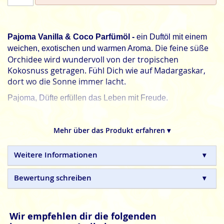
Pajoma Vanilla & Coco Parfümöl -
ein Duftöl mit einem
Die feine süße
weichen, exotischen und warmen Aroma.
Orchidee wird wundervoll von der tropischen
Kokosnuss getragen. Fühl Dich wie auf Madargaskar,
dort wo die Sonne immer lacht.
Pajoma, Düfte erfüllen das Leben mit Freude.
Pajoma
Parfümöle sind hochwertige Duftöle, die strengen
Qualitätsanforderungen entsprechen. Eine ständige
Mehr über das Produkt erfahren ▾
Qualitätskontrolle sorgt für einen unbeschwerten
Duftgenuss.
Weitere Informationen
Achtung
Bewertung schreiben
Wir empfehlen dir die folgenden