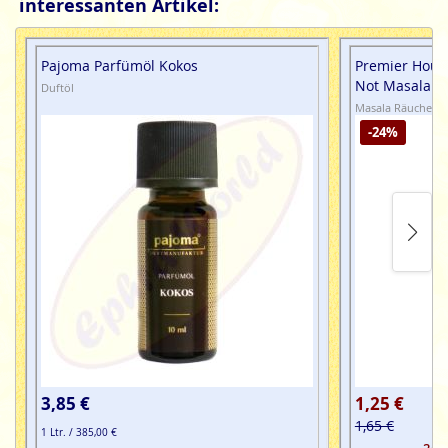
interessanten Artikel:
Pajoma Parfümöl Kokos
Premier Houz
Not Masala R
Duftöl
Masala Räucherst
-24%
3,85 €
1,25 €
1,65 €
1 Ltr. / 385,00 €