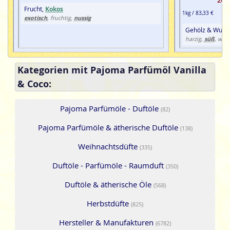
24%
Frucht,
Kokos
1kg / 83,33 €
exotisch
nussig
, fruchtig,
Gehölz & Wurz
süß
harzig,
, würz
Kategorien mit Pajoma Parfümöl Vanilla
& Coco:
Pajoma Parfümöle - Duftöle
(82)
Pajoma Parfümöle & ätherische Duftöle
(138)
Weihnachtsdüfte
(335)
Duftöle - Parfümöle - Raumduft
(350)
Duftöle & ätherische Öle
(568)
Herbstdüfte
(825)
Hersteller & Manufakturen
(6782)