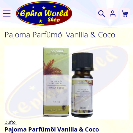
W
Suche
Pajoma Parfümöl Vanilla & Coco
Zum
Ende
der
Bildgalerie
springen
Zum
Duftöl
Anfang
Pajoma Parfümöl Vanilla & Coco