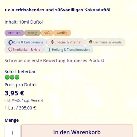
der
Bildgalerie
♦ ein erfrischendes und süßvanilliges Kokosduftöl
springen
Inhalt: 10ml Duftöl
exotisch
nussig
süß
vanillig
Ruhe & Entspannung
Energie & Vitalität
Harmonie & Freude
Sinnlichkeit & Herz
Heilung & Transformation
Schreibe die erste Bewertung für dieses Produkt
Sofort lieferbar
Preis pro Duftöl
3,95 €
inkl. MwtSt / zzgl. Versand
1 Ltr. / 395,00 €
Menge
In den Warenkorb