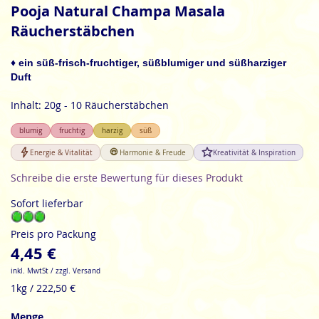
Anfang
Pooja Natural Champa Masala
der
Räucherstäbchen
Bildgalerie
springen
♦ ein süß-frisch-fruchtiger, süßblumiger und süßharziger
Duft
Inhalt: 20g - 10 Räucherstäbchen
blumig
fruchtig
harzig
süß
Energie & Vitalität
Harmonie & Freude
Kreativität & Inspiration
Schreibe die erste Bewertung für dieses Produkt
Sofort lieferbar
Preis pro Packung
4,45 €
inkl. MwtSt / zzgl. Versand
1kg / 222,50 €
Menge