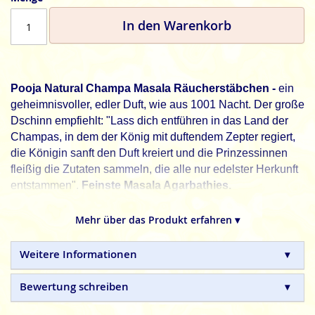
In den Warenkorb
Pooja Natural Champa Masala Räucherstäbchen -
ein
geheimnisvoller, edler Duft, wie aus 1001 Nacht. Der große
Dschinn empfiehlt: "Lass dich entführen in das Land der
Champas, in dem der König mit duftendem Zepter regiert,
die Königin sanft den Duft kreiert und die Prinzessinnen
fleißig die Zutaten sammeln, die alle nur edelster Herkunft
entstammen".
Feinste Masala Agarbathies.
Fiore D`Oriente, die pure Natur in reinsten Düften.
Mehr über das Produkt erfahren ▾
Fiore d´Oriente
traditionelle indische Masala
Räucherstäbchen sind aus 100% natürlichen Zutaten und
Weitere Informationen
in Handarbeit hergestellte Premiumprodukte, ohne
tierische, toxische oder petrochemische Zusätze.
Bewertung schreiben