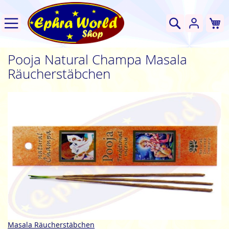
W
Suche
Pooja Natural Champa Masala
Räucherstäbchen
Zum
Ende
der
Bildgalerie
springen
Zum
Masala Räucherstäbchen