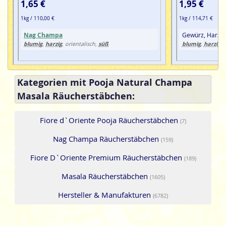
1,65 €
1,95 €
1kg / 110,00 €
1kg / 114,71 €
Nag Champa
Gewürz, Harz, 
blumig
harzig
süß
blumig
harzig
,
, orientalisch,
,
, 
Kategorien mit Pooja Natural Champa
Masala Räucherstäbchen:
Fiore d`Oriente Pooja Räucherstäbchen
(7)
Nag Champa Räucherstäbchen
(159)
Fiore D`Oriente Premium Räucherstäbchen
(189)
Masala Räucherstäbchen
(1605)
Hersteller & Manufakturen
(6782)