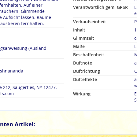
fernhalten. Auf einer
Verantwortlich gem. GPSR
E
rn. Glimmende
e
 Aufsicht lassen. Räume
Verkaufseinheit
P
austieren fernhalten.
Inhalt
1
Glimmzeit
c
Maße
L
ngsanweisung (Ausland
Beschaffenheit
M
Duftnote
a
rishnananda
Duftrichtung
G
Dufteffekte
a
w
e 212, Saugerties, NY 12477,
fts.com
Wirkung
E
S
nten Artikel: