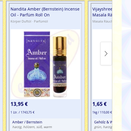
Nandita Amber (Bernstein) Incense
Vijayshree Golden 
Oil - Parfüm Roll On
Masala Räucherstä
Körper Duftöl · Parfümöl
Masala Räucherstäbchen 
13,95 €
1,65 €
1 Ltr. / 1743,75 €
1kg / 110,00 €
Amber / Bernstein
Gehölz & Wurzeln, Ha
harzig, hölzern, süß, warm
grün, harzig, moosig, sü