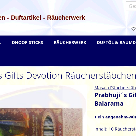
Such
n - Duftartikel - Räucherwerk
L
DHOOP STICKS
RÄUCHERWERK
DUFTÖL & RAUMD
s Gifts Devotion Räucherstäbche
Masala Räucherstä
Prabhuji´s G
Balarama
♦ ein angenehm-würz
Inhalt: 10 Räuchers