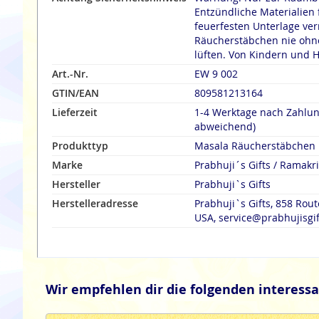
Entzündliche Materialien 
feuerfesten Unterlage verräuche
Räucherstäbchen nie ohne
lüften. Von Kindern und H
Art.-Nr.
EW 9 002
GTIN/EAN
809581213164
Lieferzeit
1-4 Werktage nach Zahlu
abweichend)
Produkttyp
Masala Räucherstäbchen
Marke
Prabhuji´s Gifts / Ramak
Hersteller
Prabhuji`s Gifts
Herstelleradresse
Prabhuji`s Gifts, 858 Rout
USA, service@prabhujisgi
Wir empfehlen dir die folgenden interessa