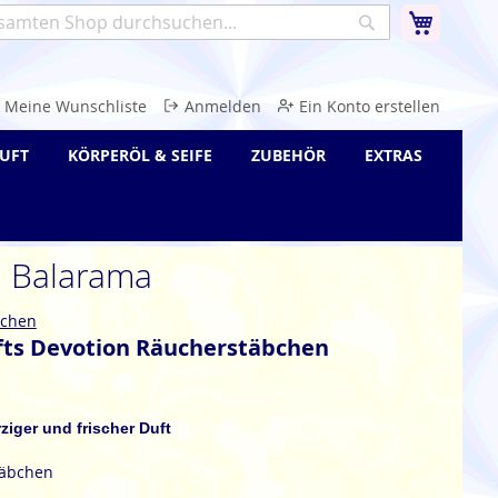
Warenk
Suche
e
Meine Wunschliste
Anmelden
Ein Konto erstellen
UFT
KÖRPERÖL & SEIFE
ZUBEHÖR
EXTRAS
n Balarama
bchen
ifts Devotion Räucherstäbchen
iger und frischer Duft
täbchen