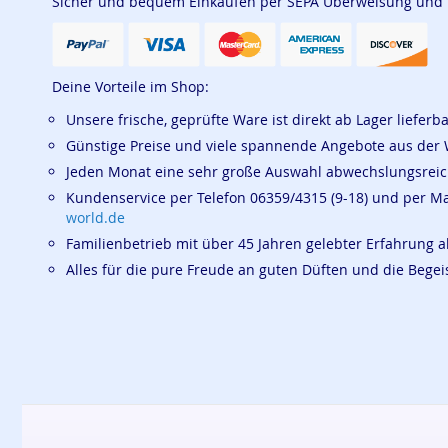
Sicher und bequem Einkaufen per SEPA Überweisung und
Deine Vorteile im Shop:
Unsere frische, geprüfte Ware ist direkt ab Lager lieferb
Günstige Preise und viele spannende Angebote aus der 
Jeden Monat eine sehr große Auswahl abwechslungsrei
Kundenservice per Telefon 06359/4315 (9-18) und per M
world.de
Familienbetrieb mit über 45 Jahren gelebter Erfahrung a
Alles für die pure Freude an guten Düften und die Beg