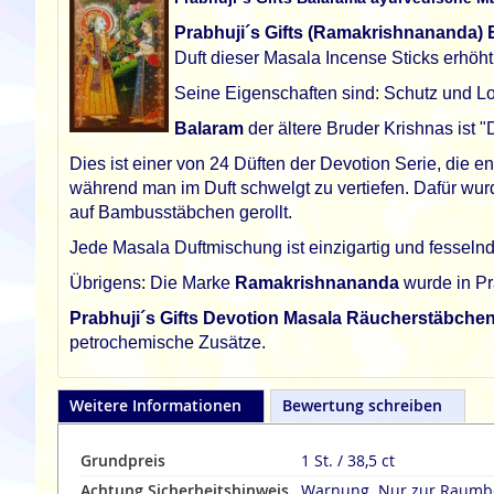
Prabhuji´s Gifts (Ramakrishnananda)
Duft dieser Masala Incense Sticks erhöht 
Seine Eigenschaften sind: Schutz und Loy
Balaram
der ältere Bruder Krishnas ist 
Dies ist einer von 24 Düften der Devotion Serie, die
während man im Duft schwelgt zu vertiefen. Dafür wur
auf Bambusstäbchen gerollt.
Jede Masala Duftmischung ist einzigartig und fesselnd.
Übrigens: Die Marke
Ramakrishnananda
wurde in Pr
Prabhuji´s Gifts Devotion Masala Räucherstäbche
petrochemische Zusätze.
Weitere Informationen
Bewertung schreiben
Grundpreis
1 St. / 38,5 ct
Achtung Sicherheitshinweis
Warnung. Nur zur Raumbe