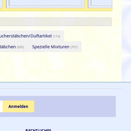
ucherstäbchen/Duftartikel
(114)
stäbchen
Spezielle Mixturen
(685)
(707)
Anmelden
RECHTLICHES