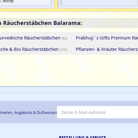
würzig
g,
on Räucherstäbchen Balarama:
urvedische Räucherstäbchen
Prabhuji`s Gifts Premium Rä
(82)
iche & Bio Räucherstäbchen
Pflanzen- & Kräuter Räucher
(576)
E-Mail-Adresse
heiten, Angebote & Duftwissen
BESTELLUNG & SERVICE