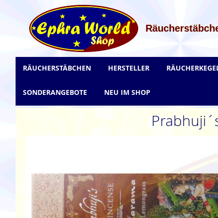
Zum
Inhalt
springen
Räucherstäbche
RÄUCHERSTÄBCHEN
HERSTELLER
RÄUCHERKEGE
SONDERANGEBOTE
NEU IM SHOP
Prabhuji´
Zum
Ende
der
Bildgalerie
springen