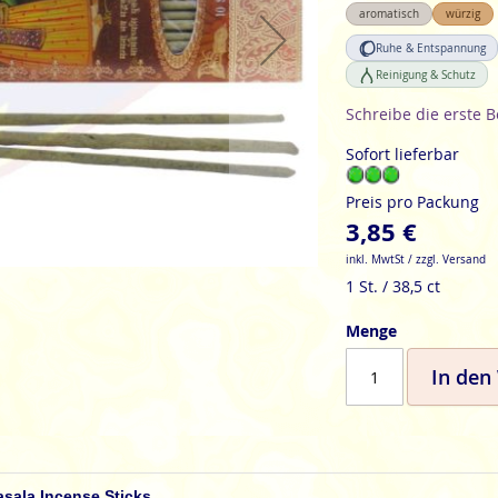
aromatisch
würzig
Ruhe & Entspannung
Reinigung & Schutz
Schreibe die erste 
Sofort lieferbar
Preis pro Packung
3,85 €
inkl. MwtSt / zzgl. Versand
1 St. / 38,5 ct
Menge
In den
asala Incense Sticks