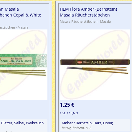
an Masala
HEM Flora Amber (Bernstein)
bchen Copal & White
Masala Räucherstäbchen
Masala Räucherstäbchen · Masala
rstäbchen · Masala
1,25 €
1 St. / 15,6 ct
 Blätter, Salbei, Weihrauch
Amber / Bernstein, Harz, Honig
harzig, hölzern, süß