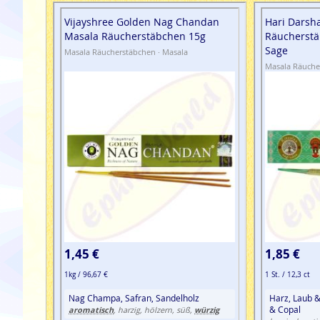
Vijayshree Golden Nag Chandan
Hari Darsh
Masala Räucherstäbchen 15g
Räucherstä
Sage
Masala Räucherstäbchen · Masala
Masala Räuche
1,45 €
1,85 €
1kg / 96,67 €
1 St. / 12,3 ct
Nag Champa, Safran, Sandelholz
Harz, Laub &
& Copal
aromatisch
würzig
, harzig, hölzern, süß,