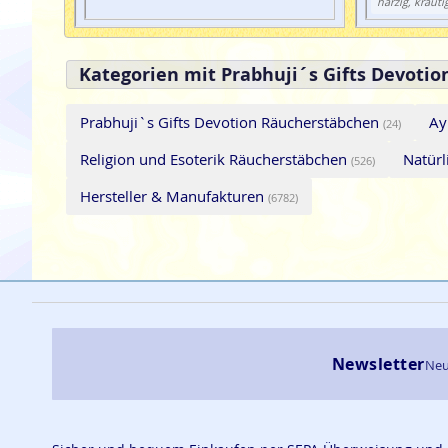
harzig, krauti
Kategorien mit Prabhuji´s Gifts Devoti
Prabhuji`s Gifts Devotion Räucherstäbchen
Ay
(24)
Religion und Esoterik Räucherstäbchen
Natürl
(526)
Hersteller & Manufakturen
(6782)
Newsletter
Neu