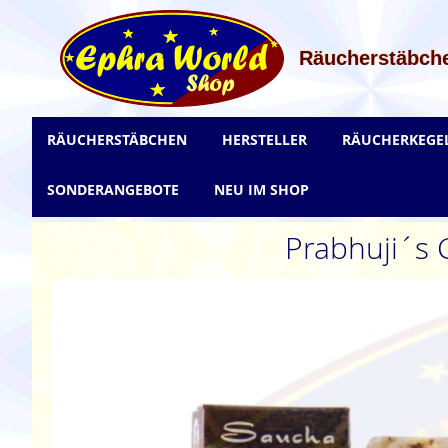
Zum
Inhalt
springen
Räucherstäbche
RÄUCHERSTÄBCHEN
HERSTELLER
RÄUCHERKEGE
SONDERANGEBOTE
NEU IM SHOP
Prabhuji´s G
Zum
Ende
der
Bildgalerie
springen