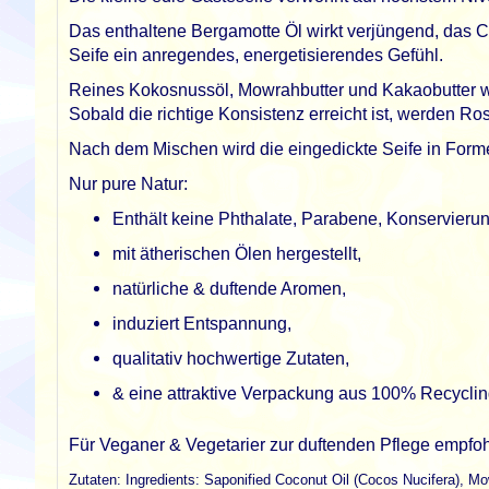
Das enthaltene Bergamotte Öl wirkt verjüngend, das Ca
Seife ein anregendes, energetisierendes Gefühl.
Reines Kokosnussöl, Mowrahbutter und Kakaobutter
w
Sobald die richtige Konsistenz erreicht ist,
werden Rose
Nach dem Mischen wird die eingedickte Seife in Forme
Nur pure Natur:
Enthält keine Phthalate, Parabene, Konservierung
mit ätherischen Ölen hergestellt,
natürliche & duftende Aromen,
induziert Entspannung,
qualitativ hochwertige Zutaten,
& eine attraktive Verpackung aus 100% Recyclin
Für Veganer & Vegetarier zur duftenden Pflege empfoh
Zutaten: Ingredients: Saponified Coconut Oil (Cocos Nucifera), 