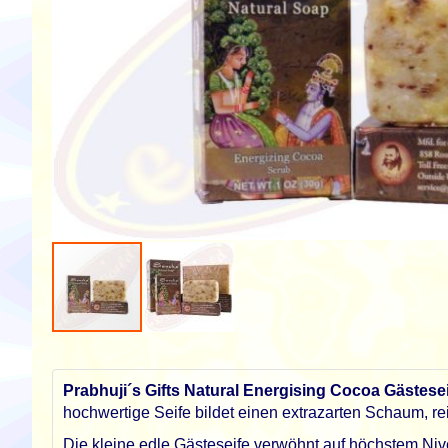
Zum
Anfang
der
Prabhuji´s Gifts Natural Energising Cocoa Gästesei
Bildgalerie
hochwertige Seife bildet einen extrazarten Schaum, rei
springen
Die kleine edle Gästeseife verwöhnt auf höchstem Niv