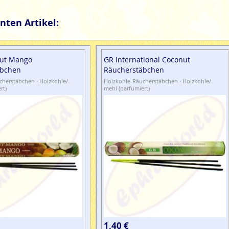
nten Artikel:
ut Mango
GR International Coconut
äbchen
Räucherstäbchen
herstäbchen · Holzkohle/-
Holzkohle-Räucherstäbchen · Holzkohle/-
rt)
mehl (parfümiert)
1,40 €