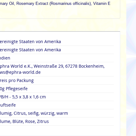
mary Oil, Rosemary Extract (Rosmarinus officinalis), Vitamin E
ereinigte Staaten von Amerika
ereinigte Staaten von Amerika
ndien
phra World e.K., Weinstraße 29, 67278 Bockenheim,
ws@ephra-world.de
reis pro Packung
0g Pflegeseife
/B/H - 5,5 x 3,8 x 1,6 cm
uftseife
lumig, Citrus, seifig, würzig, warm
lume, Blüte, Rose, Zitrus