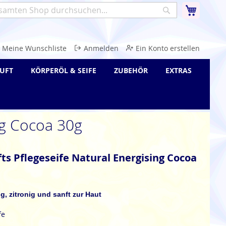
Warenk
Suche
e
Meine Wunschliste
Anmelden
Ein Konto erstellen
UFT
KÖRPERÖL & SEIFE
ZUBEHÖR
EXTRAS
ing Cocoa 30g
fts Pflegeseife Natural Energising Cocoa
g, zitronig und sanft zur Haut
fe