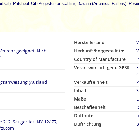
it Oil), Patchouli Oil (Pogostemon Cablin), Davana (Artemisia Pallens), Rose
Herstellerland
V
Verzehr geeignet. Nicht
Herkunft/hergestellt in:
V
.
Country of Manufacture
I
Verantwortlich gem. GPSR
E
e
ngsanweisung (Ausland
Verkaufseinheit
P
Inhalt
3
Maße
L
Beschaffenheit
D
Duftnote
b
e 212, Saugerties, NY 12477,
Duftrichtung
B
fts.com