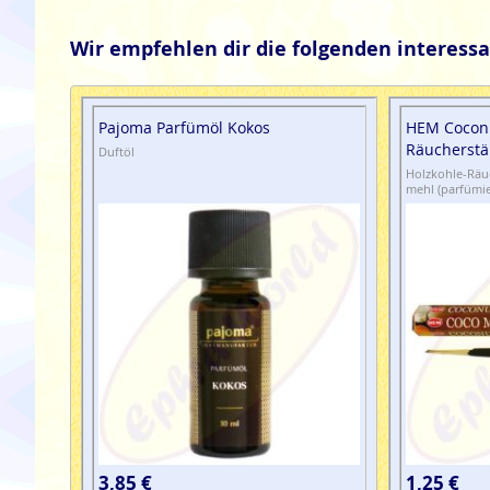
Wir empfehlen dir die folgenden interessa
Pajoma Parfümöl Kokos
HEM Cocon
Räucherst
Duftöl
Holzkohle-Räuc
mehl (parfümie
3,85 €
1,25 €