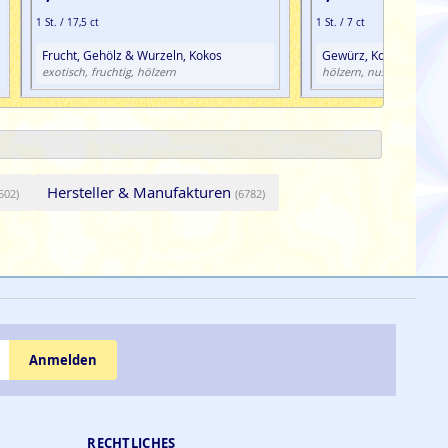
1 St. / 17,5 ct
1 St. / 7 ct
Frucht, Gehölz & Wurzeln, Kokos
Gewürz, Kokos, Zimt
würzig
exotisch, fruchtig, hölzern
hölzern, nussig,
Hersteller & Manufakturen
502)
(6782)
Anmelden
RECHTLICHES