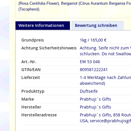
(Rosa Centifolia Flower), Bergamot (Citrus Aurantium Bergamia Fru
(Tocopherol).
Weitere Informationen
Bewertung schreiben
Grundpreis
1kg / 165,00 €
Achtung Sicherheitshinweis
Achtung. Seife nicht zum 
schlucken. Do not Swallow
Art.-Nr.
EW 53 046
GTIN/EAN
809581222241
Lieferzeit
1-4 Werktage nach Zahlu
abweichend)
Produkttyp
Duftseife
Marke
Prabhuji´s Gifts
Hersteller
Prabhuji`s Gifts
Herstelleradresse
Prabhuji`s Gifts, 858 Rout
USA, service@prabhujisgi