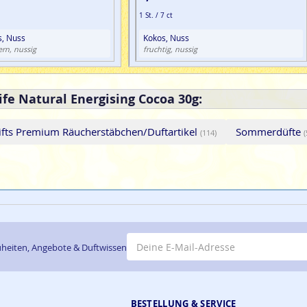
1 St. / 7 ct
s, Nuss
Kokos, Nuss
ern, nussig
fruchtig, nussig
ife Natural Energising Cocoa 30g:
ifts Premium Räucherstäbchen/Duftartikel
Sommerdüfte
(114)
(
E-Mail-Adresse
heiten, Angebote & Duftwissen
BESTELLUNG & SERVICE