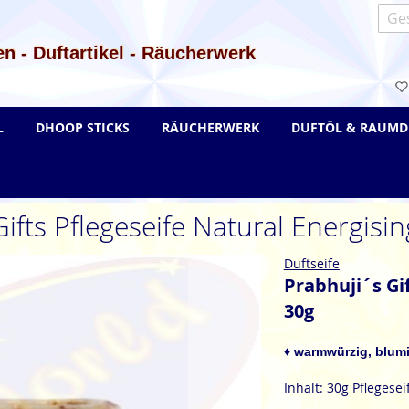
Such
n - Duftartikel - Räucherwerk
L
DHOOP STICKS
RÄUCHERWERK
DUFTÖL & RAUMD
ifts Pflegeseife Natural Energis
Duftseife
Prabhuji´s Gi
30g
♦ warmwürzig, blumi
Inhalt: 30g Pflegesei