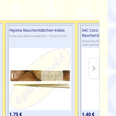
Pajoma Räucherstäbchen Kokos
SAC Coco Cinnamo
Räucherstäbchen
Holzkohle-Räucherstäbchen · Flora Incense
Holzkohle-Räucherstäbche
mehl (parfümiert)
1,75 €
1,40 €