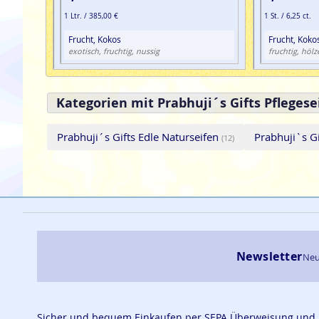
1 Ltr. / 385,00 €
1 St. / 6,25 ct.
Frucht, Kokos
Frucht, Koko
exotisch, fruchtig, nussig
fruchtig, hölz
Kategorien mit Prabhuji´s Gifts Pflegese
Prabhuji´s Gifts Edle Naturseifen
Prabhuji`s G
(12)
Newsletter
Neu
Sicher und bequem Einkaufen per SEPA Überweisung und