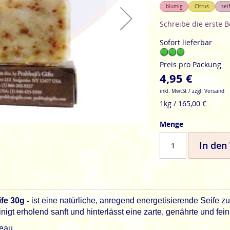
blumig
Citrus
seif
Schreibe die erste 
Sofort lieferbar
Preis pro Packung
4,95 €
inkl. MwtSt / zzgl. Versand
1kg / 165,00 €
Menge
In den
fe 30g -
ist eine natürliche, anregend energetisierende Seife z
nigt erholend sanft und hinterlässt eine zarte, genährte und fei
eau.