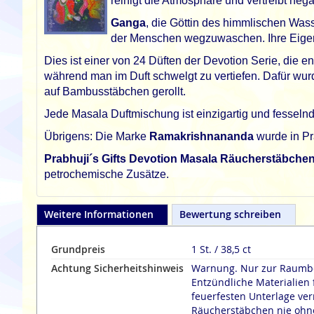
reinigt die Atmosphäre und vertreibt neg
Ganga
, die Göttin des himmlischen Wass
der Menschen wegzuwaschen. Ihre Eigens
Dies ist einer von 24 Düften der Devotion Serie, die
während man im Duft schwelgt zu vertiefen. Dafür wur
auf Bambusstäbchen gerollt.
Jede Masala Duftmischung ist einzigartig und fesselnd.
Übrigens: Die Marke
Ramakrishnananda
wurde in Pr
Prabhuji´s Gifts Devotion Masala Räucherstäbche
petrochemische Zusätze.
Weitere Informationen
Bewertung schreiben
Grundpreis
1 St. / 38,5 ct
Achtung Sicherheitshinweis
Warnung. Nur zur Raumbe
Entzündliche Materialien 
feuerfesten Unterlage verräuche
Räucherstäbchen nie ohne