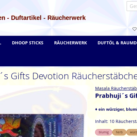
Such
n - Duftartikel - Räucherwerk
L
DHOOP STICKS
RÄUCHERWERK
DUFTÖL & RAUMD
´s Gifts Devotion Räucherstäbc
Masala Räucherstä
Prabhuji´s G
♦ ein würziger, blum
Inhalt: 10 Räuchers
blumig
herb
würz