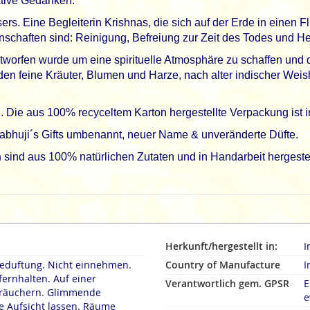
ative Gedanken.
ers. Eine Begleiterin Krishnas, die sich auf der Erde in einen 
chaften sind: Reinigung, Befreiung zur Zeit des Todes und Hei
 entworfen wurde um eine spirituelle Atmosphäre zu schaffen un
den feine Kräuter, Blumen und Harze, nach alter indischer Wei
 Die aus 100% recyceltem Karton hergestellte Verpackung ist in t
abhuji´s Gifts umbenannt, neuer Name & unveränderte Düfte.
n
sind aus 100% natürlichen Zutaten und in Handarbeit hergestel
Herkunft/hergestellt in:
I
duftung. Nicht einnehmen.
Country of Manufacture
I
fernhalten. Auf einer
Verantwortlich gem. GPSR
E
rn. Glimmende
e
 Aufsicht lassen. Räume