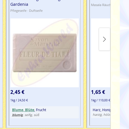
Gardenia
Masala Räucherstäbchen 
Pflegeseife · Duftseife
2,45 €
1,65 €
1kg / 24,50 €
1kg / 110,00 €
Blume, Blüte
, Frucht
Harz, Honig, Palo Sant
wür
blumig
harzig, hölzern, süß,
, seifig, süß