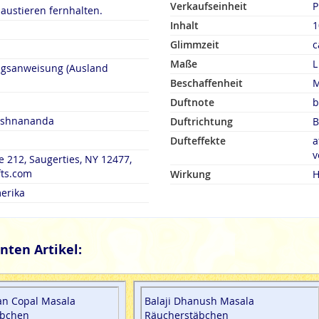
Verkaufseinheit
P
austieren fernhalten.
Inhalt
1
Glimmzeit
c
Maße
L
ngsanweisung (Ausland
Beschaffenheit
M
Duftnote
b
rishnananda
Duftrichtung
B
Dufteffekte
a
v
e 212, Saugerties, NY 12477,
fts.com
Wirkung
H
erika
nten Artikel:
an Copal Masala
Balaji Dhanush Masala
äbchen
Räucherstäbchen