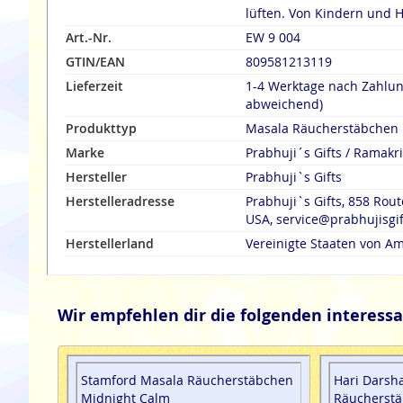
lüften. Von Kindern und H
Art.-Nr.
EW 9 004
GTIN/EAN
809581213119
Lieferzeit
1-4 Werktage nach Zahlu
abweichend)
Produkttyp
Masala Räucherstäbchen
Marke
Prabhuji´s Gifts / Ramak
Hersteller
Prabhuji`s Gifts
Herstelleradresse
Prabhuji`s Gifts, 858 Rout
USA, service@prabhujisgi
Herstellerland
Vereinigte Staaten von Am
Wir empfehlen dir die folgenden interessa
Stamford Masala Räucherstäbchen
Hari Darsh
Midnight Calm
Räucherst