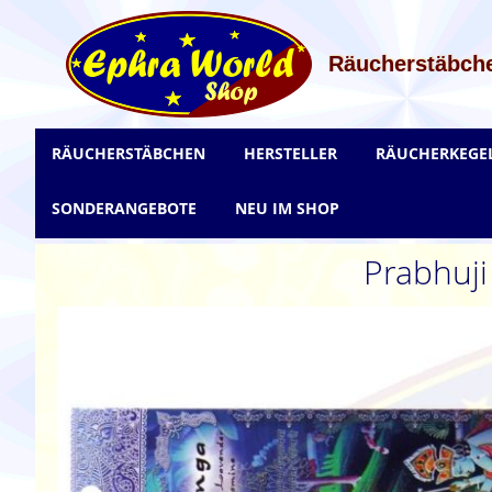
Zum
Inhalt
springen
Räucherstäbche
RÄUCHERSTÄBCHEN
HERSTELLER
RÄUCHERKEGE
SONDERANGEBOTE
NEU IM SHOP
Prabhuji
Zum
Ende
der
Bildgalerie
springen