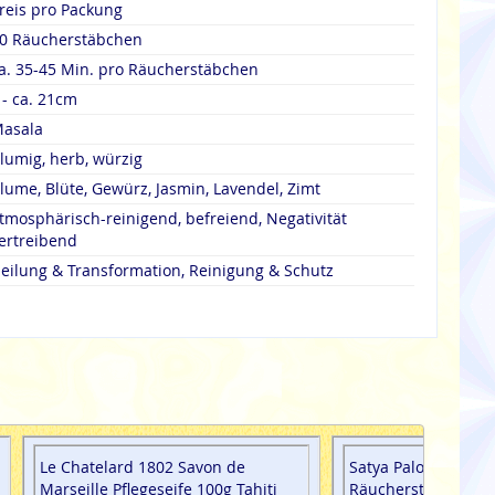
reis pro Packung
0 Räucherstäbchen
a. 35-45 Min. pro Räucherstäbchen
 - ca. 21cm
asala
lumig, herb, würzig
lume, Blüte, Gewürz, Jasmin, Lavendel, Zimt
tmosphärisch-reinigend, befreiend, Negativität
ertreibend
eilung & Transformation, Reinigung & Schutz
Le Chatelard 1802 Savon de
Satya Palo Santo M
Marseille Pflegeseife 100g Tahiti
Räucherstäbchen (