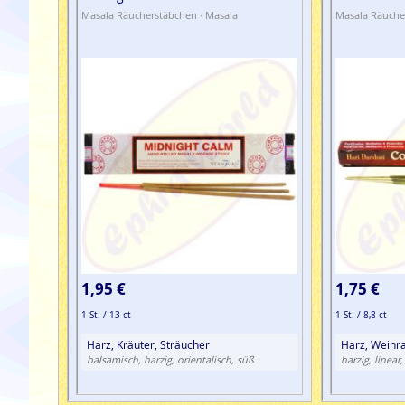
Masala Räucherstäbchen · Masala
Masala Räuche
1,95 €
1,75 €
1 St. / 13 ct
1 St. / 8,8 ct
Harz, Kräuter, Sträucher
Harz, Weihr
balsamisch, harzig, orientalisch, süß
harzig, linear