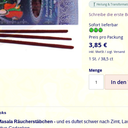
Heilung & Transformat
Schreibe die erste 
Sofort lieferbar
Preis pro Packung
3,85 €
inkl. MwtSt / zzgl. Versand
1 St. / 38,5 ct
Menge
In den
icks
 Masala Räucherstäbchen -
und es duftet
schwer nach Zimt, Lav