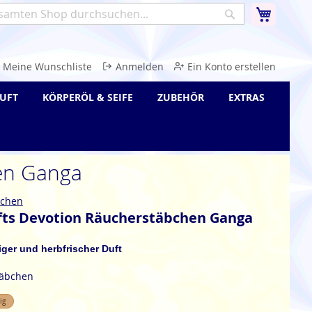
Warenk
Suche
e
Meine Wunschliste
Anmelden
Ein Konto erstellen
UFT
KÖRPERÖL & SEIFE
ZUBEHÖR
EXTRAS
hen Ganga
bchen
ifts Devotion Räucherstäbchen Ganga
iger und herbfrischer Duft
täbchen
ig