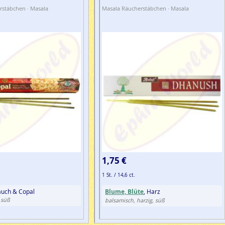
rstäbchen · Masala
Masala Räucherstäbchen · Masala
1,75 €
1 St. / 14,6 ct.
auch & Copal
Blume, Blüte
, Harz
, süß
balsamisch, harzig, süß