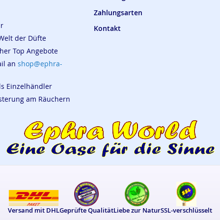
Zahlungsarten
ar
Kontakt
Welt der Düfte
cher Top Angebote
ail an
shop@ephra-
ls Einzelhändler
eisterung am Räuchern
Versand mit DHL
Geprüfte Qualität
Liebe zur Natur
SSL-verschlüsselt