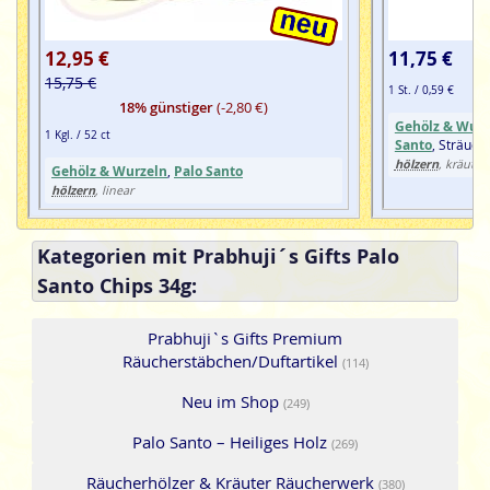
12,95 €
11,75 €
15,75 €
1 St. / 0,59 €
18% günstiger
(-2,80 €)
Gehölz & Wurz
1 Kgl. / 52 ct
Santo
, Sträuch
hölzern
, kräuteri
Gehölz & Wurzeln
,
Palo Santo
hölzern
, linear
Kategorien mit Prabhuji´s Gifts Palo
Santo Chips 34g:
Prabhuji`s Gifts Premium
Räucherstäbchen/Duftartikel
(114)
Neu im Shop
(249)
Palo Santo – Heiliges Holz
(269)
Räucherhölzer & Kräuter Räucherwerk
(380)