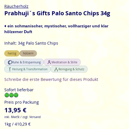
Zum
Räucherholz
Anfang
Prabhuji´s Gifts Palo Santo Chips 34g
der
Bildgalerie
♦ ein schmanischer, mystischer, vollharziger und klar
springen
hölzerner Duft
Inhalt: 34g Palo Santo Chips
harzig
hölzern
Ruhe & Entspannung
Meditation & Stille
Heilung & Transformation
Reinigung & Schutz
Schreibe die erste Bewertung für dieses Produkt
Sofort lieferbar
Preis pro Packung
13,95 €
inkl. MwtSt / zzgl. Versand
1kg / 410,29 €