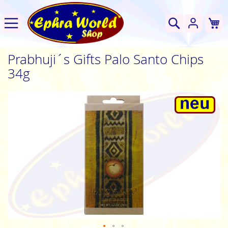
W
Suche
Prabhuji´s Gifts Palo Santo Chips
34g
Zum
Ende
der
Bildgalerie
springen