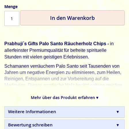
Menge
In den Warenkorb
Prabhuji´s Gifts Palo Santo Räucherholz Chips -
in
allerfeinster Premiumqualität für befreite spirituelle
Stunden mit vielen geistigen Erlebnissen.
Schamanen verräuchern Palo Santo seit Tausenden von
Jahren um negative Energien zu eliminieren, zum Heilen,
Reinigen, Entspannen und zur Vorbereitung auf die
Meditation. Dieses mystische Holz besitzt seltene geistige
und energetische Eigenschaften, die freigesetzt werden,
Mehr über das Produkt erfahren ▾
wenn es verräuchert wird.
Bekannt als
Das Heilige Holz,
wird es nachhaltig im
Weitere Informationen
Amazonas-Regenwald gesammelt, nachdem die Bäume
natürlich gefallen sind und für mehrere Jahre lagen, damit
Bewertung schreiben
die aromatischen Öle mit ihren besonderen Eigenschaften