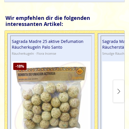
reifen konnten.
Prabhuji´s Gifts Palo Santo Räucherholz
ist 100%
Wir empfehlen dir die folgenden
natürlich, nachhaltig gesammelt, fair gehandelt und von
interessanten Artikel:
höchster Qualität.
Sagrada Madre 25 aktive Defumation
Sagrada Mad
Räucherkugeln Palo Santo
Räucherstäbc
Räucherkugeln · Flora Incense
Smudge Räucherst
-18%