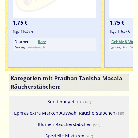
1,75 €
1,75 €
1kg / 116,67 €
1kg / 116,67 €
Drachenblut,
Harz
Gehölz & Wurz
harzig
, orientalisch
grasig, krautig
Kategorien mit Pradhan Tanisha Masala
Räucherstäbchen:
Sonderangebote
(161)
Ephras extra Marken Auswahl Räucherstäbchen
(189)
Blumen Räucherstäbchen
(544)
Spezielle Mixturen
(707)