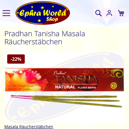
W
Suche
Pradhan Tanisha Masala
Räucherstäbchen
Zum
-22%
Ende
der
Bildgalerie
springen
Zum
Masala Räucherstäbchen