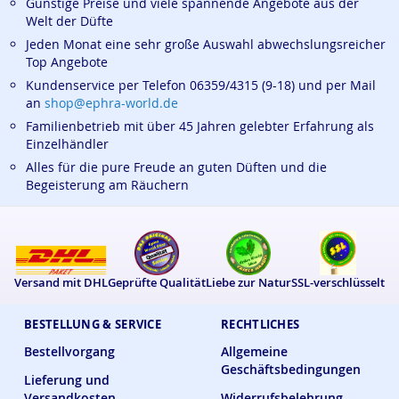
Günstige Preise und viele spannende Angebote aus der
Welt der Düfte
Jeden Monat eine sehr große Auswahl abwechslungsreicher
Top Angebote
Kundenservice per Telefon 06359/4315 (9-18) und per Mail
an
shop@ephra-world.de
Familienbetrieb mit über 45 Jahren gelebter Erfahrung als
Einzelhändler
Alles für die pure Freude an guten Düften und die
Begeisterung am Räuchern
Versand mit DHL
Geprüfte Qualität
Liebe zur Natur
SSL-verschlüsselt
BESTELLUNG & SERVICE
RECHTLICHES
Bestellvorgang
Allgemeine
Geschäftsbedingungen
Lieferung und
Versandkosten
Widerrufsbelehrung