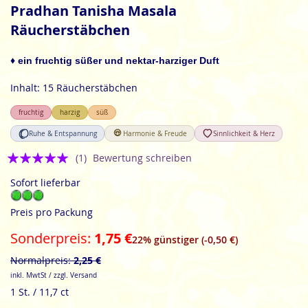
Anfang
Pradhan Tanisha Masala
der
Räucherstäbchen
Bildgalerie
springen
♦ ein fruchtig süßer und nektar-harziger Duft
Inhalt: 15 Räucherstäbchen
fruchtig
harzig
süß
Ruhe & Entspannung
Harmonie & Freude
Sinnlichkeit & Herz
Bewertung:
(1)
Bewertung schreiben
5
Sofort lieferbar
Preis pro Packung
Sonderpreis
1,75 €
22% günstiger (-0,50 €)
Normalpreis
2,25 €
inkl. MwtSt / zzgl. Versand
1 St. / 11,7 ct