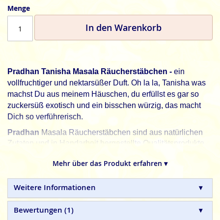
Menge
In den Warenkorb
Pradhan Tanisha Masala Räucherstäbchen -
ein
vollfruchtiger und nektarsüßer Duft. Oh la la, Tanisha was
machst Du aus meinem Häuschen, du erfüllst es gar so
zuckersüß exotisch und ein bisschen würzig, das macht
Dich so verführerisch.
Pradhan
Masala Räucherstäbchen sind aus natürlichen
Zutaten und in Handarbeit hergestellte Qualitätsprodukte,
ohne tierische, toxische oder petrochemische Zusätze.
Mehr über das Produkt erfahren ▾
Weitere Informationen
Bewertungen
1