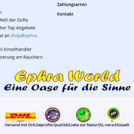
Zahlungsarten
ar
Kontakt
Welt der Düfte
cher Top Angebote
ail an
shop@ephra-
ls Einzelhändler
eisterung am Räuchern
Versand mit DHL
Geprüfte Qualität
Liebe zur Natur
SSL-verschlüsselt