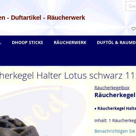
Such
n - Duftartikel - Räucherwerk
L
DHOOP STICKS
RÄUCHERWERK
DUFTÖL & RAUMD
herkegel Halter Lotus schwarz 1
Räucherkegelbox
Räucherkegel
♦ Räucherkegel Halt
Inhalt: 1 Räucherkeg
Benachrichtigen Sie