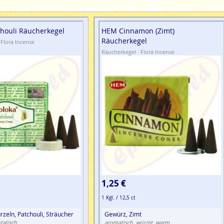
chouli Räucherkegel
HEM Cinnamon (Zimt)
Räucherkegel
 Flora Incense
Räucherkegel · Flora Incense
1,25 €
1 Kgl. / 12,5 ct
zeln, Patchouli, Sträucher
Gewürz, Zimt
talisch
aromatisch, würzig, warm