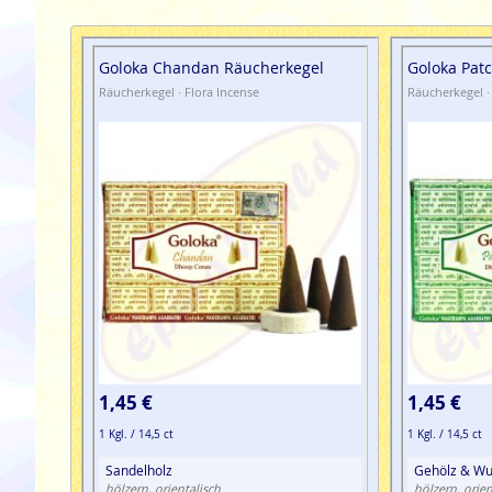
Goloka Chandan Räucherkegel
Goloka Pat
Räucherkegel · Flora Incense
Räucherkegel ·
1,45 €
1,45 €
1 Kgl. / 14,5 ct
1 Kgl. / 14,5 ct
Sandelholz
Gehölz & Wur
hölzern, orientalisch
hölzern, orien