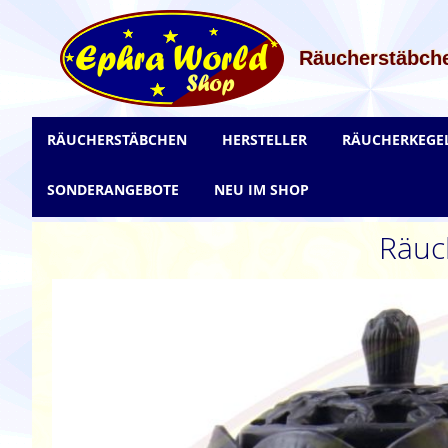
Zum
Inhalt
springen
Räucherstäbche
RÄUCHERSTÄBCHEN
HERSTELLER
RÄUCHERKEGE
SONDERANGEBOTE
NEU IM SHOP
Räuc
Zum
Ende
der
Bildgalerie
springen