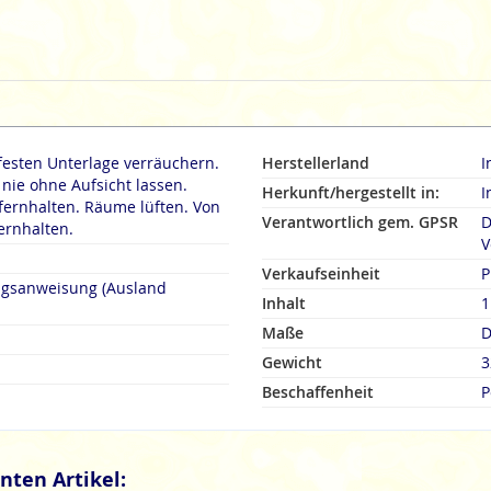
festen Unterlage verräuchern.
Herstellerland
I
ie ohne Aufsicht lassen.
Herkunft/hergestellt in:
I
fernhalten. Räume lüften. Von
Verantwortlich gem. GPSR
D
ernhalten.
V
Verkaufseinheit
P
ngsanweisung (Ausland
Inhalt
1
Maße
D
Gewicht
3
Beschaffenheit
P
nten Artikel: