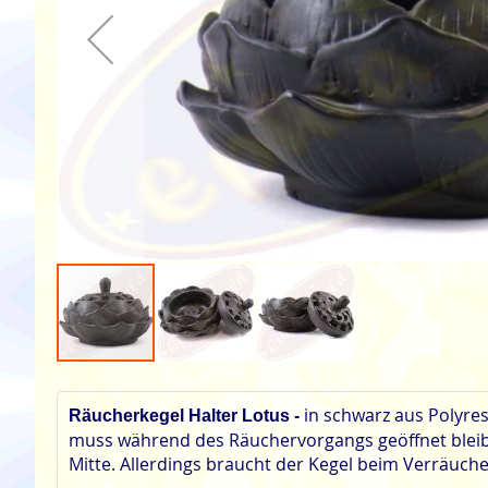
Zum
Anfang
in schwarz aus Polyre
der
Räucherkegel Halter Lotus -
Bildgalerie
muss während des Räuchervorgangs geöffnet bleibe
springen
Mitte. Allerdings braucht der Kegel beim Verräuc