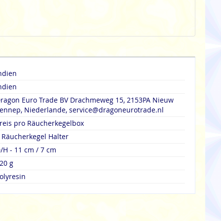
ndien
ndien
ragon Euro Trade BV Drachmeweg 15, 2153PA Nieuw
ennep, Niederlande, service@dragoneurotrade.nl
reis pro Räucherkegelbox
 Räucherkegel Halter
/H - 11 cm / 7 cm
20 g
olyresin