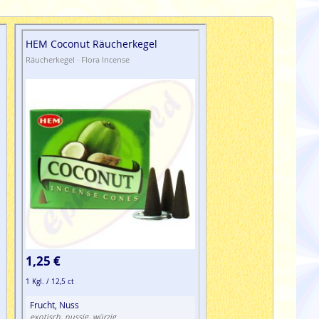
HEM Coconut Räucherkegel
Räucherkegel · Flora Incense
1,25 €
1 Kgl. / 12,5 ct
Frucht, Nuss
exotisch, nussig, würzig