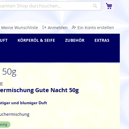
Warenk
Suche
e
Meine Wunschliste
Anmelden
Ein Konto erstellen
UFT
KÖRPERÖL & SEIFE
ZUBEHÖR
EXTRAS
 50g
er
ermischung Gute Nacht 50g
utiger und blumiger Duft
räuchermischung
rautig