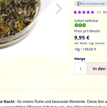
Ruhe & Entspannung
Bewertung:
(1)
Be
5
Sofort lieferbar
Preis pro Beutel
9,95 €
inkl. MwtSt / zzgl. Versand
1kg / 198,00 €
Menge
In den
g
e Nacht -
für innere Ruhe und bewusste Momente. Diese fein ab