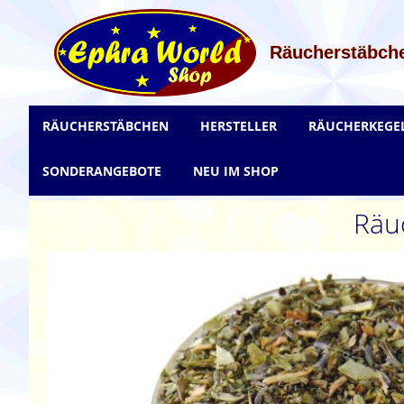
Zum
Inhalt
springen
Räucherstäbche
RÄUCHERSTÄBCHEN
HERSTELLER
RÄUCHERKEGE
SONDERANGEBOTE
NEU IM SHOP
Räu
Zum
Ende
der
Bildgalerie
springen