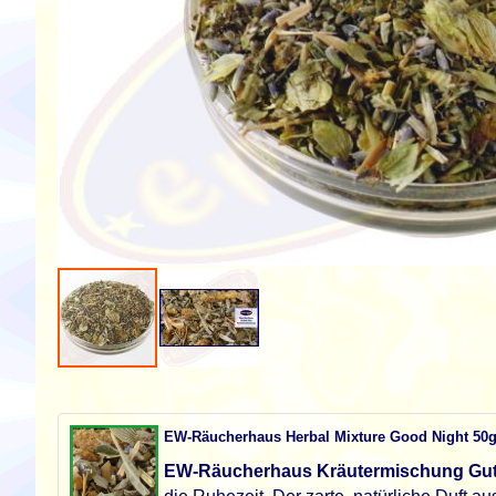
Zum
Anfang
der
EW-Räucherhaus Herbal Mixture Good Night 50
Bildgalerie
springen
EW-Räucherhaus Kräutermischung Gut