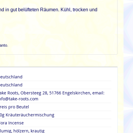
d in gut belüfteten Räumen. Kühl, trocken und
anto.
eutschland
eutschland
ake Roots, Obersteeg 28, 51766 Engelskirchen, email:
nfo@take-roots.com
reis pro Beutel
0g Kräuteräuchermischung
lora Incense
lumig, hölzern, krautig