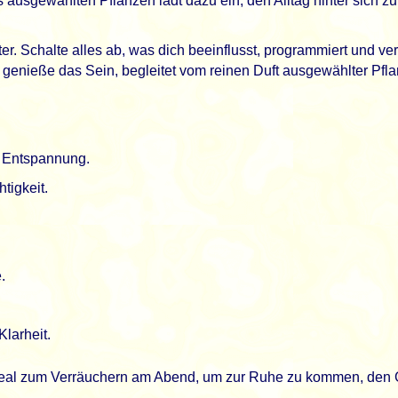
us ausgewählten Pflanzen lädt dazu ein, den Alltag hinter sich
r. Schalte alles ab, was dich beeinflusst, programmiert und verw
nieße das Sein, begleitet vom reinen Duft ausgewählter Pflanz
 Entspannung.
tigkeit.
.
larheit.
al zum Verräuchern am Abend, um zur Ruhe zu kommen, den Ge