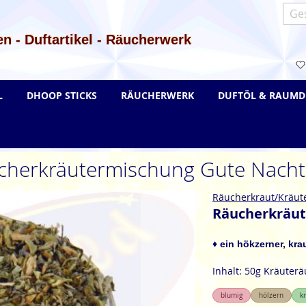
Such
n - Duftartikel - Räucherwerk
L
DHOOP STICKS
RÄUCHERWERK
DUFTÖL & RAUMD
cherkräutermischung Gute Nacht
Räucherkraut/Kräut
Räucherkräut
♦
ein hökzerner, kra
Inhalt: 50g Kräute
blumig
hölzern
k