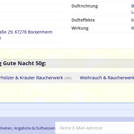
Duftrichtung
B
L
Dufteffekte
b
Wirkung
R
raße 29, 67278 Bockenheim
e
 Gute Nacht 50g:
rhölzer & Kräuter Räucherwerk
Weihrauch & Räucherwer
(380)
E-Mail-Adresse
heiten, Angebote & Duftwissen