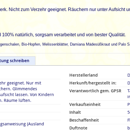
. Nicht zum Verzehr geeignet. Räuchern nur unter Aufsicht un
00% natürlich, sorgsam verarbeitet und von bester Qualität.
angenschalen, Bio-Hopfen, Melissenblätter, Damiana Mädesüßkraut und Palo S
tung schreiben
Herstellerland
D
hr geeignet. Nur mit
Herkunft/hergestellt in:
D
chern. Glimmendes
Verantwortlich gem. GPSR
T
ufsicht lassen. Von Kindern
i
n. Räume lüften.
Verkaufseinheit
P
Inhalt
5
Beschaffenheit
F
ngsanweisung (Ausland
Duftnote
b