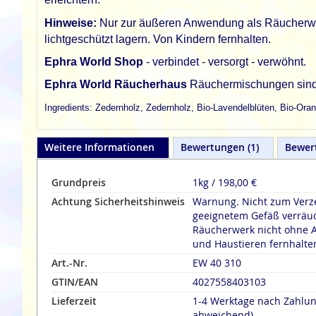
Hinweise:
Nur zur äußeren Anwendung als Räucherwerk
lichtgeschützt lagern. Von Kindern fernhalten.
Ephra World Shop
- verbindet - versorgt - verwöhnt.
Ephra World Räucherhaus
Räuchermischungen sind 1
Ingredients: Zedernholz, Zedernholz, Bio-Lavendelblüten, Bio-Or
Weitere Informationen
Bewertungen
1
Bewer
Grundpreis
1kg / 198,00 €
Achtung Sicherheitshinweis
Warnung. Nicht zum Verze
geeignetem Gefäß verräu
Räucherwerk nicht ohne A
und Haustieren fernhalte
Art.-Nr.
EW 40 310
GTIN/EAN
4027558403103
Lieferzeit
1-4 Werktage nach Zahlu
abweichend)