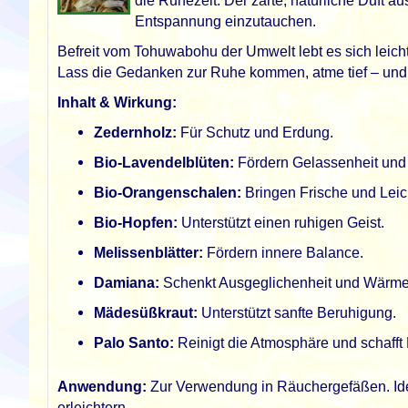
die Ruhezeit. Der zarte, natürliche Duft a
Entspannung einzutauchen.
Befreit vom Tohuwabohu der Umwelt lebt es sich leichte
Lass die Gedanken zur Ruhe kommen, atme tief – und ge
Inhalt & Wirkung:
Zedernholz:
Für Schutz und Erdung.
Bio-Lavendelblüten:
Fördern Gelassenheit und
Bio-Orangenschalen:
Bringen Frische und Leich
Bio-Hopfen:
Unterstützt einen ruhigen Geist.
Melissenblätter:
Fördern innere Balance.
Damiana:
Schenkt Ausgeglichenheit und Wärme
Mädesüßkraut:
Unterstützt sanfte Beruhigung.
Palo Santo:
Reinigt die Atmosphäre und schafft K
Anwendung:
Zur Verwendung in Räuchergefäßen. Ide
erleichtern.