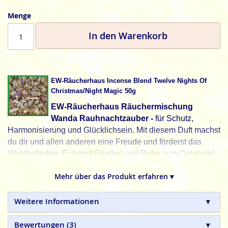
Menge
In den Warenkorb
EW-Räucherhaus Incense Blend Twelve Nights Of
Christmas/Night Magic 50g
EW-Räucherhaus Räuchermischung
Wanda Rauhnachtzauber -
für Schutz,
Harmonisierung und Glücklichsein. Mit diesem Duft machst
du dir und allen anderen eine Freude und förderst das
Wohlbefinden. Er bringt Frieden und Ruhe zum Geist und
macht in unserer angespannten Zeit alles ein wenig
Mehr über das Produkt erfahren ▾
erträglicher und leichter.
Diese Mischung vermittelt Frische, Freude und Schutz,
Weitere Informationen
gleichzeitig wirkt sie harmonisierend und erdend. Perfekt
für stimmungsaufhellende Rituale, Meditation oder
Bewertungen
3