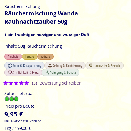
Zum
Räuchermischung
Anfang
Räuchermischung Wanda
der
Rauhnachtzauber 50g
Bildgalerie
springen
♦
ein fruchtiger, harziger und würziger Duft
Inhalt: 50g Räuchermischung
fruchtig
harzig
würzig
Ruhe & Entspannung
Erdung & Zentrierung
Harmonie & Freude
Sinnlichkeit & Herz
Reinigung & Schutz
Bewertung:
(3)
Bewertung schreiben
5
Sofort lieferbar
Preis pro Beutel
9,95 €
inkl. MwtSt / zzgl. Versand
1kg / 199,00 €