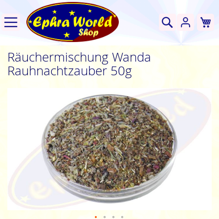
W
Suche
Räuchermischung Wanda
Rauhnachtzauber 50g
Zum
Ende
der
Bildgalerie
springen