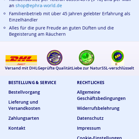
an
shop@ephra-world.de
Diese Mischung dient der spirituellen Selbsterforschung,
Familienbetrieb mit über 45 Jahren gelebter Erfahrung als
sie ersetzt keine medizinische oder therapeutische
Einzelhändler
Behandlung
Alles für die pure Freude an guten Düften und die
Ephra World Shop
- verbindet - versorgt - verwöhnt.
Begeisterung am Räuchern
Ephra World Räucherhaus
Räuchermischungen sind
100% natürlich, sorgsam verarbeitet und von bester
Qualität.
Pfälzer Wein vom Weingut Wöhrle Bockenheim:
Versand mit DHL
Geprüfte Qualität
Liebe zur Natur
SSL-verschlüsselt
https://weingut-woehrle.de
Im sanften Tal, wo Reben steh’n,
BESTELLUNG & SERVICE
RECHTLICHES
da reifen Trauben, so wunderschön.
Bestellvorgang
Allgemeine
Und Weingut Wöhrle daraus macht Wein,
Geschäftsbedingungen
Geboren aus Erde, Sonne, ein Tropfen so fein.
Lieferung und
Versandkosten
Widerrufsbelehrung
Bio gekeltert, still und sacht,
Zahlungsarten
Datenschutz
mit Ruhe und Bedacht gemacht.
Sein Duft erzählt von Blütenzeit,
Kontakt
Impressum
von Pfälzer Sommer, weit und breit.
Cookie-Einstellungen