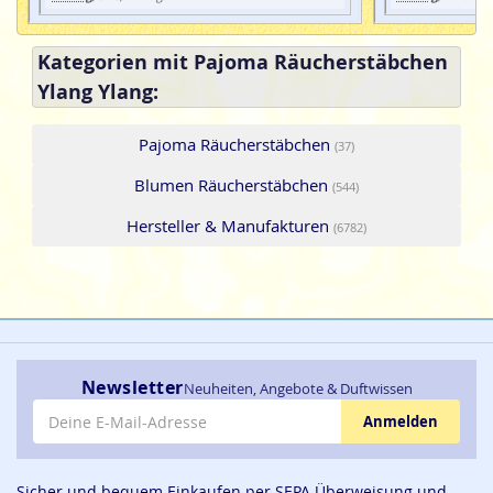
Kategorien mit Pajoma Räucherstäbchen
Ylang Ylang:
Pajoma Räucherstäbchen
(37)
Blumen Räucherstäbchen
(544)
Hersteller & Manufakturen
(6782)
Newsletter
Neuheiten, Angebote & Duftwissen
E-Mail-Adresse
Anmelden
Sicher und bequem Einkaufen per SEPA Überweisung und