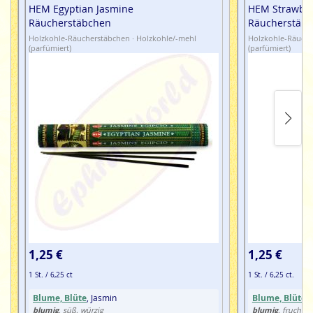
HEM Egyptian Jasmine
HEM Strawber
Räucherstäbchen
Räucherstäb
Holzkohle-Räucherstäbchen · Holzkohle/-mehl
Holzkohle-Räuche
(parfümiert)
(parfümiert)
1,25 €
1,25 €
1 St. / 6,25 ct
1 St. / 6,25 ct.
Blume, Blüte
, Jasmin
Blume, Blüte
,
blumig
blumig
, süß, würzig
, fruchtig