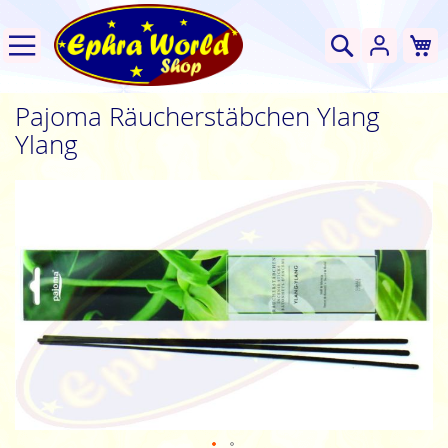
W
Suche
Pajoma Räucherstäbchen Ylang
Ylang
Zum
Ende
der
Bildgalerie
springen