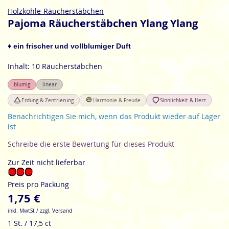
Zum
Holzkohle-Räucherstäbchen
Anfang
Pajoma Räucherstäbchen Ylang Ylang
der
Bildgalerie
♦ ein frischer und vollblumiger Duft
springen
Inhalt: 10 Räucherstäbchen
blumig
linear
Erdung & Zentrierung
Harmonie & Freude
Sinnlichkeit & Herz
Benachrichtigen Sie mich, wenn das Produkt wieder auf Lager
ist
Schreibe die erste Bewertung für dieses Produkt
Zur Zeit nicht lieferbar
Preis pro Packung
1,75 €
inkl. MwtSt / zzgl. Versand
1 St. / 17,5 ct