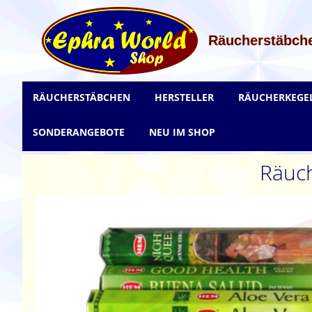
Zum
Inhalt
springen
Räucherstäbche
RÄUCHERSTÄBCHEN
HERSTELLER
RÄUCHERKEGE
SONDERANGEBOTE
NEU IM SHOP
Räuch
Zum
Ende
der
Bildgalerie
springen