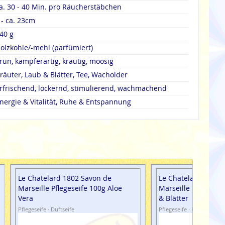
a. 30 - 40 Min. pro Räucherstäbchen
 - ca. 23cm
40 g
olzkohle/-mehl (parfümiert)
rün, kampferartig, krautig, moosig
räuter, Laub & Blätter, Tee, Wacholder
rfrischend, lockernd, stimulierend, wachmachend
nergie & Vitalität, Ruhe & Entspannung
Le Chatelard 1802 Savon de
Le Chatelard 1802 
Marseille Pflegeseife 100g Aloe
Marseille Pflegesei
Vera
& Blätter
Pflegeseife · Duftseife
Pflegeseife · Duftseife