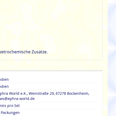
 petrochemische Zusätze.
ndien
ndien
phra World e.K., Weinstraße 29, 67278 Bockenheim,
ws@ephra-world.de
reis pro Set
 Packungen