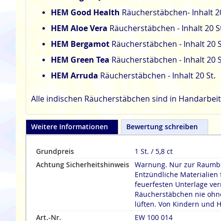
HEM Good Health
Räucherstäbchen- Inhalt 
HEM Aloe Vera
Räucherstäbchen - Inhalt 20
S
HEM Bergamot
Räucherstäbchen - Inhalt 20 S
HEM Green Tea
Räucherstäbchen - Inhalt 20
S
HEM Arruda
Räucherstäbchen - Inhalt 20
St.
Alle indischen Räucherstäbchen sind in Handarbeit
Weitere Informationen
Bewertung schreiben
Grundpreis
1 St. / 5,8 ct
Achtung Sicherheitshinweis
Warnung. Nur zur Raumbe
Entzündliche Materialien 
feuerfesten Unterlage verräuche
Räucherstäbchen nie ohne
lüften. Von Kindern und H
Art.-Nr.
EW 100 014