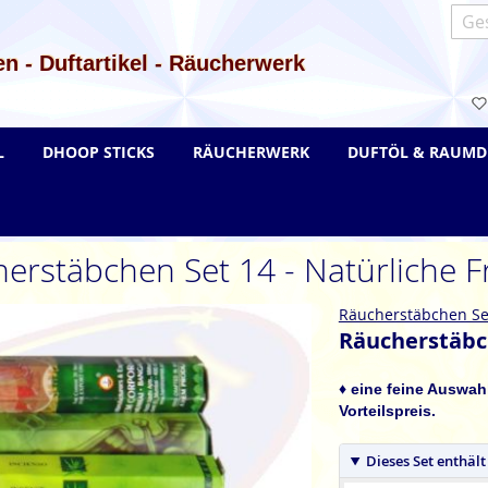
Such
n - Duftartikel - Räucherwerk
L
DHOOP STICKS
RÄUCHERWERK
DUFTÖL & RAUMD
erstäbchen Set 14 - Natürliche F
Räucherstäbchen Se
Räucherstäbch
♦ eine feine Auswah
Vorteilspreis.
Dieses Set enthält 