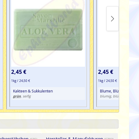
2,45 €
2,45 €
1kg / 24,50 €
1kg / 24,50 €
Kakteen & Sukkulenten
Blume, Blüte, Verbene
grün
g
, seifig
blumig, blütenblättrig,
ucherstäbchen
Hersteller & Manufakturen