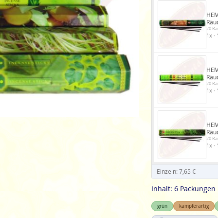
HEM
Räu
20 Rä
1x · 
HEM
Räu
20 Rä
1x · 
HEM
Räu
20 Rä
1x · 
Einzeln: 7,65 €
Inhalt: 6 Packungen
grün
kampferartig