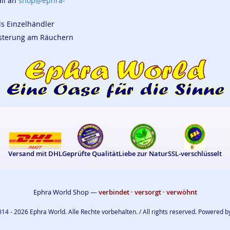
ail an
shop@ephra-
ls Einzelhändler
eisterung am Räuchern
Versand mit DHL
Geprüfte Qualität
Liebe zur Natur
SSL-verschlüsselt
Ephra World Shop —
verbindet · versorgt · verwöhnt
14 - 2026 Ephra World. Alle Rechte vorbehalten. / All rights reserved. Powered