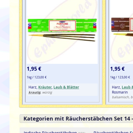
1,95 €
1,95 €
1kg / 123,00 €
1kg / 123,00 €
Harz,
Kräuter
,
Laub & Blätter
Harz,
Laub &
Rosmarin
krautig
, würzig
balsamisch, bl
Kategorien mit Räucherstäbchen Set 14 -
Indische Räucherstäbchen
Räucherstäbchen S