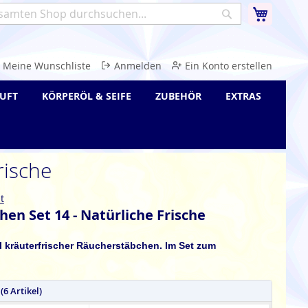
Warenk
Suche
e
Meine Wunschliste
Anmelden
Ein Konto erstellen
UFT
KÖRPERÖL & SEIFE
ZUBEHÖR
EXTRAS
rische
t
en Set 14 - Natürliche Frische
l kräuterfrischer Räucherstäbchen. Im Set zum
(6 Artikel)