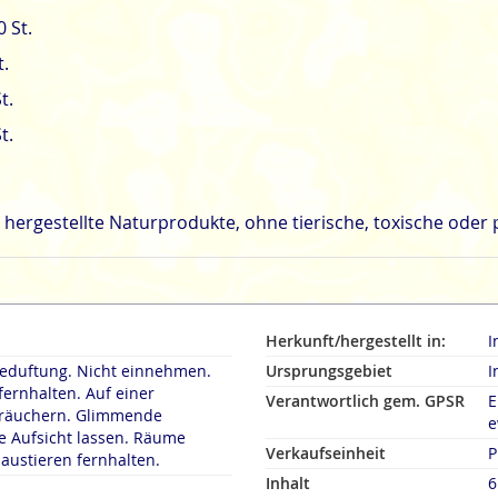
20
St.
t.
t.
t.
 hergestellte Naturprodukte, ohne tierische, toxische oder
Herkunft/hergestellt in:
I
duftung. Nicht einnehmen.
Ursprungsgebiet
I
fernhalten. Auf einer
Verantwortlich gem. GPSR
E
rn. Glimmende
e
 Aufsicht lassen. Räume
Verkaufseinheit
P
austieren fernhalten.
Inhalt
6