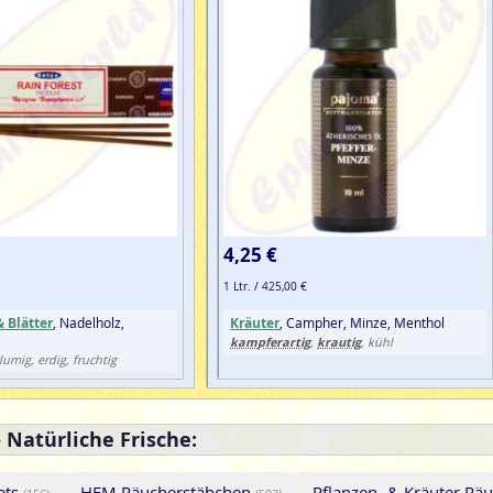
4,25 €
1 Ltr. / 425,00 €
 Blätter
, Nadelholz,
Kräuter
, Campher, Minze, Menthol
kampferartig
krautig
,
, kühl
umig, erdig, fruchtig
 Natürliche Frische:
ets
HEM Räucherstäbchen
Pflanzen- & Kräuter Rä