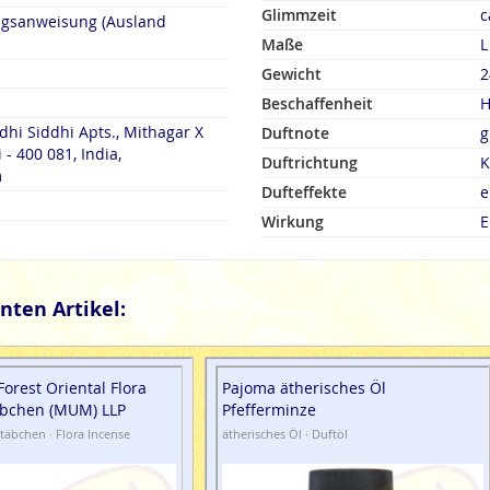
Glimmzeit
c
ngsanweisung (Ausland
Maße
L
Gewicht
2
Beschaffenheit
H
dhi Siddhi Apts., Mithagar X
Duftnote
g
- 400 081, India,
Duftrichtung
K
m
Dufteffekte
e
Wirkung
E
nten Artikel:
Forest Oriental Flora
Pajoma ätherisches Öl
bchen (MUM) LLP
Pfefferminze
täbchen · Flora Incense
ätherisches Öl · Duftöl